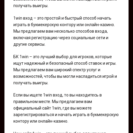
получать выигры.
1win вход – это простой и быстрый способ начать
играть в букмекерскую контору или онлайн-казино.
Мы предлагаем вам несколько способов входа,
включая регистрацию через социальные сети и
другие сервисы.
БК 1win – это лучший выбор для игроков, которые
ищут надежный и безопасный способ ставок и игры.
Мы предлагаем вам широкий спектр услуг и
возможностей, чтобы вы могли насладиться игрой и
получать выигры.
Если вы ищете 1win вход, то вы находитесь в
правильном месте. Мы предлагаем вам
официальный сайт 1win, где вы можете
зарегистрироваться и начать играть в букмекерскую
контору или онлайн-казино.