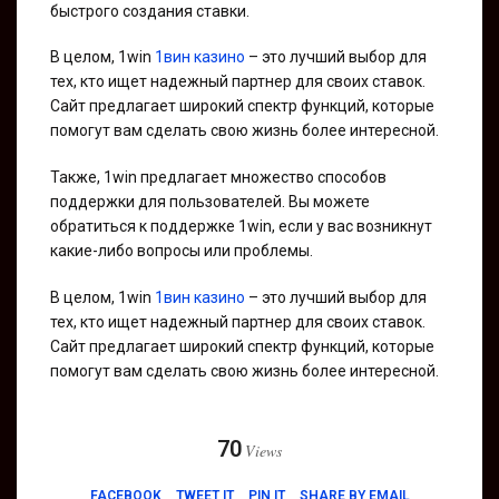
быстрого создания ставки.
В целом, 1win
1вин казино
– это лучший выбор для
тех, кто ищет надежный партнер для своих ставок.
Сайт предлагает широкий спектр функций, которые
помогут вам сделать свою жизнь более интересной.
Также, 1win предлагает множество способов
поддержки для пользователей. Вы можете
обратиться к поддержке 1win, если у вас возникнут
какие-либо вопросы или проблемы.
В целом, 1win
1вин казино
– это лучший выбор для
тех, кто ищет надежный партнер для своих ставок.
Сайт предлагает широкий спектр функций, которые
помогут вам сделать свою жизнь более интересной.
70
Views
FACEBOOK
TWEET IT
PIN IT
SHARE BY EMAIL