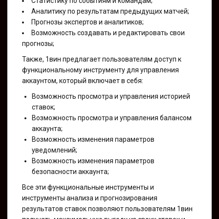
Статистику по событиям и командам;
Аналитику по результатам предыдущих матчей;
Прогнозы экспертов и аналитиков;
Возможность создавать и редактировать свои
прогнозы;
Также, 1вин предлагает пользователям доступ к
функциональному инструменту для управления
аккаунтом, который включает в себя:
Возможность просмотра и управления историей
ставок;
Возможность просмотра и управления балансом
аккаунта;
Возможность изменения параметров
уведомлений;
Возможность изменения параметров
безопасности аккаунта;
Все эти функциональные инструменты и
инструменты анализа и прогнозирования
результатов ставок позволяют пользователям 1вин