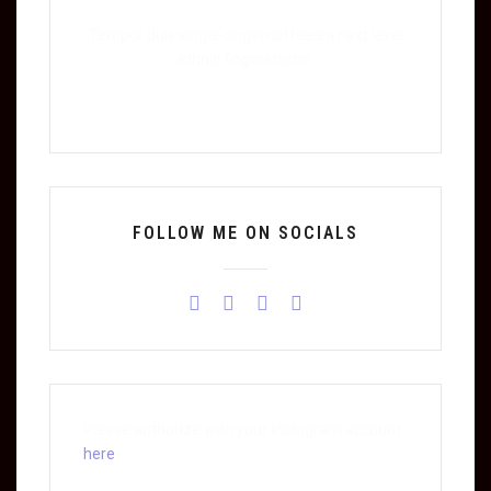
Tempor duis single-origin coffee ea next level
ethnic fingerstache.
FOLLOW ME ON SOCIALS
Please authorize with your Instagram account
here