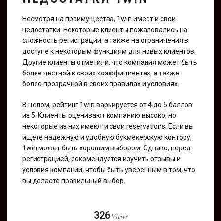
Несмотря на преимущества, 1win имеет и свои
недостатки. Некоторые клиенты пожаловались на
сложность регистрации, а также на ограничения в
доступе к некоторым функциям для новых клиентов.
Другие клиенты отметили, что компания может быть
более честной в своих коэффициентах, а также
более прозрачной в своих правилах и условиях.
В целом, рейтинг 1win варьируется от 4 до 5 баллов
из 5. Клиенты оценивают компанию высоко, но
некоторые из них имеют и свои reservations. Если вы
ищете надежную и удобную букмекерскую контору,
1win может быть хорошим выбором. Однако, перед
регистрацией, рекомендуется изучить отзывы и
условия компании, чтобы быть уверенным в том, что
вы делаете правильный выбор.
326
Views