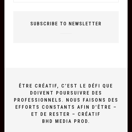
SUBSCRIBE TO NEWSLETTER
ÊTRE CRÉATIF, C’EST LE DÉFI QUE
DOIVENT POURSUIVRE DES
PROFESSIONNELS. NOUS FAISONS DES
EFFORTS CONSTANTS AFIN D’ÊTRE –
ET DE RESTER – CRÉATIF
BHD MEDIA PROD.