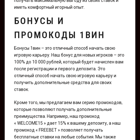
получать максимальную выгоду из своих ставок и
иметь комфортный игорный опыт.
БОНУСЫ И
ПРОМОКОДЫ 1ВИН
Бонусы 1вин – это отличный способ начать свою
игровую карьеру. Наш бонус для новых игроков – это
100% до 10 000 рублей, который будет начислен вам
после регистрации и первого депозита. Это
отличный способ начать свою игровую карьеру и
получить дополнительные средства для своих
ставок.
Кроме того, мы предлагаем вам серию промокодов,
которые позволяют получать дополнительные
преимущества. Например, наш промокод
« WELCOME15 » дает 15% к вашему депозиту, а наш
промокод « FREEBET » позволяет получать
бесплатные ставки на любые события. Мы также