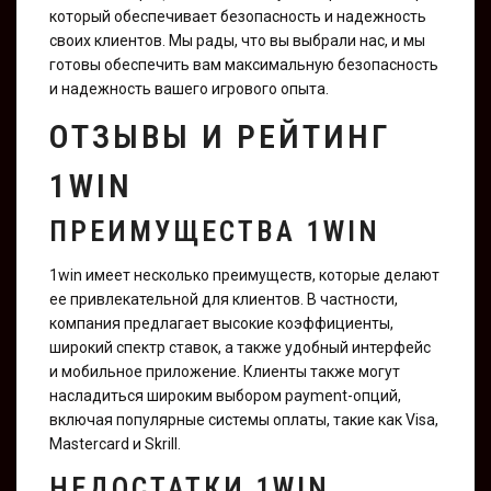
который обеспечивает безопасность и надежность
своих клиентов. Мы рады, что вы выбрали нас, и мы
готовы обеспечить вам максимальную безопасность
и надежность вашего игрового опыта.
ОТЗЫВЫ И РЕЙТИНГ
1WIN
ПРЕИМУЩЕСТВА 1WIN
1win имеет несколько преимуществ, которые делают
ее привлекательной для клиентов. В частности,
компания предлагает высокие коэффициенты,
широкий спектр ставок, а также удобный интерфейс
и мобильное приложение. Клиенты также могут
насладиться широким выбором payment-опций,
включая популярные системы оплаты, такие как Visa,
Mastercard и Skrill.
НЕДОСТАТКИ 1WIN