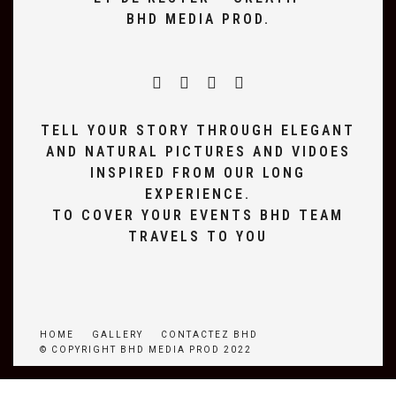
BHD MEDIA PROD.
TELL YOUR STORY THROUGH ELEGANT
AND NATURAL PICTURES AND VIDOES
INSPIRED FROM OUR LONG
EXPERIENCE.
TO COVER YOUR EVENTS BHD TEAM
TRAVELS TO YOU
HOME
GALLERY
CONTACTEZ BHD
© COPYRIGHT BHD MEDIA PROD 2022