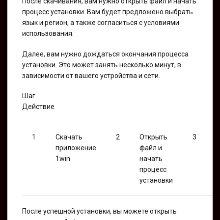
После скачивания, вам нужно открыть файл и начать
процесс установки. Вам будет предложено выбрать
язык и регион, а также согласиться с условиями
использования.
Далее, вам нужно дождаться окончания процесса
установки. Это может занять несколько минут, в
зависимости от вашего устройства и сети.
Шаг
Действие
1
Скачать
2
Открыть
3
приложение
файл и
я
1win
начать
р
процесс
установки
После успешной установки, вы можете открыть