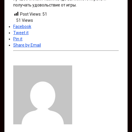
получать удовольствие от игры.
Post Views:
51
51
Views
Facebook
Tweet it
Pin it
Share by Email