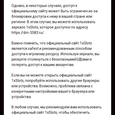
Однако, в некоторых случаях, доступ к
официальному сайту может быть ограничен из-за
блокировки доступа к нему в вашей стране или
регионе. В этом случае, вы можете использовать
зеркало 1xSlots, которое доступно по адресу
https://dm-3583.ru/ .
Важно помнить, что официальный сайт 1xSlots
является safest и рекомендованным способом
доступа к игровому ресурсу. Используя зеркало, вы
рискуете столкнуться с безопасными问题ами и
потерять доступ к вашим аккаунтам.
Если вы не можете открыть официальный сайт
1xSlots, попробуйте использовать другие браузеры
или устройства. Возможно, проблема связана с
конкретными настройками вашего браузера или
устройства.
В любом случае, мы рекомендуем вам использовать
официальный сайт 1xSlots, чтобы обеспечить