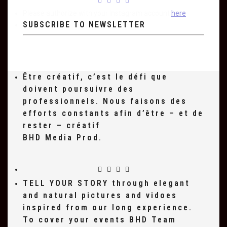
Please authorize with your Instagram account
here
SUBSCRIBE TO NEWSLETTER
Être créatif, c’est le défi que
doivent poursuivre des
professionnels. Nous faisons des
efforts constants afin d’être – et de
rester – créatif
BHD Media Prod.
TELL YOUR STORY through elegant
and natural pictures and vidoes
inspired from our long experience.
To cover your events BHD Team