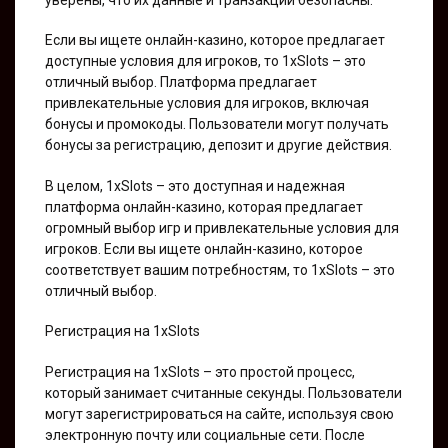
Если вы ищете онлайн-казино, которое предлагает
доступные условия для игроков, то 1xSlots – это
отличный выбор. Платформа предлагает
привлекательные условия для игроков, включая
бонусы и промокоды. Пользователи могут получать
бонусы за регистрацию, депозит и другие действия.
В целом, 1xSlots – это доступная и надежная
платформа онлайн-казино, которая предлагает
огромный выбор игр и привлекательные условия для
игроков. Если вы ищете онлайн-казино, которое
соответствует вашим потребностям, то 1xSlots – это
отличный выбор.
Регистрация на 1xSlots
Регистрация на 1xSlots – это простой процесс,
который занимает считанные секунды. Пользователи
могут зарегистрироваться на сайте, используя свою
электронную почту или социальные сети. После