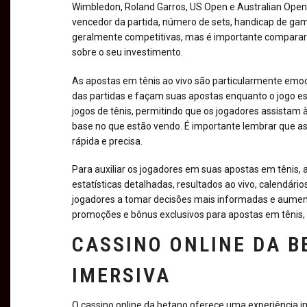
Wimbledon, Roland Garros, US Open e Australian Open
vencedor da partida, número de sets, handicap de gam
geralmente competitivas, mas é importante comparar 
sobre o seu investimento.
As apostas em tênis ao vivo são particularmente em
das partidas e façam suas apostas enquanto o jogo e
jogos de tênis, permitindo que os jogadores assistam
base no que estão vendo. É importante lembrar que as 
rápida e precisa.
Para auxiliar os jogadores em suas apostas em tênis,
estatísticas detalhadas, resultados ao vivo, calendári
jogadores a tomar decisões mais informadas e aument
promoções e bônus exclusivos para apostas em tênis, 
CASSINO ONLINE DA B
IMERSIVA
O cassino online da betano oferece uma experiência 