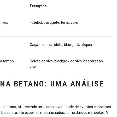
Exemplos
tivos
Futebol, basquete, tênis, vôlei
Caça-níqueis, roleta, blackjack, pôquer
em tempo
Roleta ao vivo, blackjack ao vivo, baccarat ao
vivo
 NA BETANO: UMA ANÁLISE
s da betano, oferecendo uma ampla variedade de eventos esportivos
e basquete, até esportes mais nichados, como dardos e snooker. A