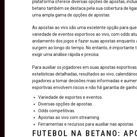
plataforma oferece diversas opções de apostas, inclu
betano também se destaca pela sua cobertura de lig
uma ampla gama de opções de apostas.
As apostas ao vivo são uma excelente opção para qu
variedade de eventos esportivos ao vivo, com odds a
andamento dos jogos e fazer suas apostas enquanto a
surgem ao longo do tempo. No entanto, é importante t
exigir uma análise rápida e precisa.
Para auxiliar os jogadores em suas apostas esportiva
estatísticas detalhadas, resultados ao vivo, calendári
jogadores a tomar decisões mais informadas e aument
esportivas envolvem riscos e não há garantia de ganh
Variedade de esportes e eventos.
Diversas opções de apostas.
Odds competitivas.
Apostas ao vivo com streaming.
Ferramentas e recursos para auxiliar nas apostas.
FUTEBOL NA BETANO: AP