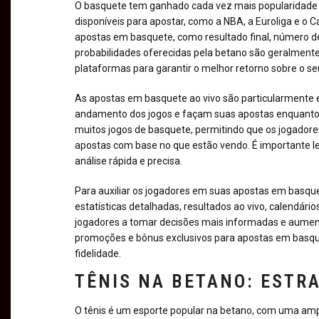
O basquete tem ganhado cada vez mais popularidade 
disponíveis para apostar, como a NBA, a Euroliga e o 
apostas em basquete, como resultado final, número de
probabilidades oferecidas pela betano são geralment
plataformas para garantir o melhor retorno sobre o se
As apostas em basquete ao vivo são particularmente
andamento dos jogos e façam suas apostas enquanto a
muitos jogos de basquete, permitindo que os jogador
apostas com base no que estão vendo. É importante le
análise rápida e precisa.
Para auxiliar os jogadores em suas apostas em basqu
estatísticas detalhadas, resultados ao vivo, calendári
jogadores a tomar decisões mais informadas e aument
promoções e bônus exclusivos para apostas em basque
fidelidade.
TÊNIS NA BETANO: ESTRA
O tênis é um esporte popular na betano, com uma ampl