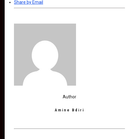
Share by Email
Author
Amine Bdiri