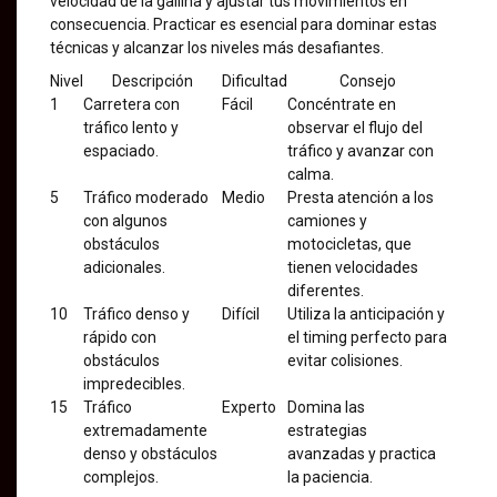
velocidad de la gallina y ajustar tus movimientos en
consecuencia. Practicar es esencial para dominar estas
técnicas y alcanzar los niveles más desafiantes.
Nivel
Descripción
Dificultad
Consejo
1
Carretera con
Fácil
Concéntrate en
tráfico lento y
observar el flujo del
espaciado.
tráfico y avanzar con
calma.
5
Tráfico moderado
Medio
Presta atención a los
con algunos
camiones y
obstáculos
motocicletas, que
adicionales.
tienen velocidades
diferentes.
10
Tráfico denso y
Difícil
Utiliza la anticipación y
rápido con
el timing perfecto para
obstáculos
evitar colisiones.
impredecibles.
15
Tráfico
Experto
Domina las
extremadamente
estrategias
denso y obstáculos
avanzadas y practica
complejos.
la paciencia.