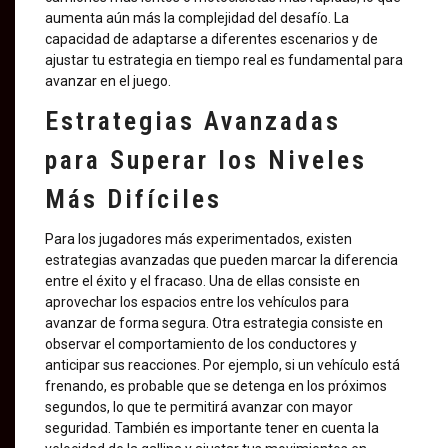
aumenta aún más la complejidad del desafío. La
capacidad de adaptarse a diferentes escenarios y de
ajustar tu estrategia en tiempo real es fundamental para
avanzar en el juego.
Estrategias Avanzadas
para Superar los Niveles
Más Difíciles
Para los jugadores más experimentados, existen
estrategias avanzadas que pueden marcar la diferencia
entre el éxito y el fracaso. Una de ellas consiste en
aprovechar los espacios entre los vehículos para
avanzar de forma segura. Otra estrategia consiste en
observar el comportamiento de los conductores y
anticipar sus reacciones. Por ejemplo, si un vehículo está
frenando, es probable que se detenga en los próximos
segundos, lo que te permitirá avanzar con mayor
seguridad. También es importante tener en cuenta la