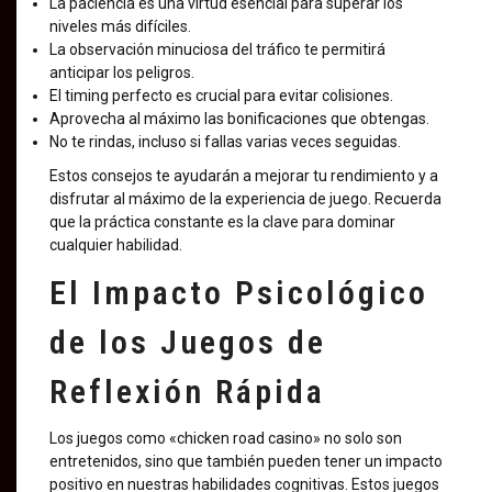
La paciencia es una virtud esencial para superar los
niveles más difíciles.
La observación minuciosa del tráfico te permitirá
anticipar los peligros.
El timing perfecto es crucial para evitar colisiones.
Aprovecha al máximo las bonificaciones que obtengas.
No te rindas, incluso si fallas varias veces seguidas.
Estos consejos te ayudarán a mejorar tu rendimiento y a
disfrutar al máximo de la experiencia de juego. Recuerda
que la práctica constante es la clave para dominar
cualquier habilidad.
El Impacto Psicológico
de los Juegos de
Reflexión Rápida
Los juegos como «chicken road casino» no solo son
entretenidos, sino que también pueden tener un impacto
positivo en nuestras habilidades cognitivas. Estos juegos