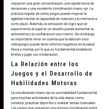
requieren una gran concentración, una rápida toma de
decisiones y una excelente coordinación mano-ojo. La
práctica regular de estos juegos puede mejorar la
agilidad mental, la capacidad de reacción y la memoria a
corto plazo. Además, la sensación de logro que se
experimenta al superar un desafío puede aumentar la
autoestima y la confianza en uno mismo. Sin embargo,
es importante tener en cuenta que la adicción a los
videojuegos puede tener efectos negativos en la salud
física y mental, por lo que es fundamental establecer
límites y jugar con moderación.
La Relación entre los
Juegos y el Desarrollo de
Habilidades Motoras
La coordinación mano-ojo es una habilidad fundamental
para muchas actividades de la vida diaria, como
conducir, practicar deportes o realizar tareas manuales.
Los juegos que requieren una precisa coordinación entre