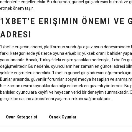
nedenlerle engellenebilir. Bu durumda, güncel giriş adresini bulmak ve 
etmek önem taşır.
1XBET’E ERIŞIMIN ÖNEMI VE 
ADRESI
1xbet’e erişimin önemi, platformun sunduğu eşsiz oyun deneyiminden ka
farklı kategorilerde yüzlerce oyuna erişebilir, yüksek oranlı bahisler yapa
yararlanabilir. Ancak, Türkiye’deki erişim yasakları nedeniyle, 1xbet’in gün
değişmektedir. Bu nedenle, oyuncuların her zaman en güncel adresi bilm
şekilde erişmeleri önemlidir. 1xbet’in güncel giriş adresini öğrenmek içi
Bunlar arasında, güvenilir forumlar, sosyal medya hesapları ve arama mo
her zaman resmi kaynaklardan bilgi edinmek en güvenli yöntemdir. Bu p
bahisler, oyunculara keyifli ve heyecan verici bir deneyim sunmaktadır. Öz
gerçek bir casino atmosferini yaşama imkanı sağlamaktadır.
Oyun Kategorisi
Örnek Oyunlar