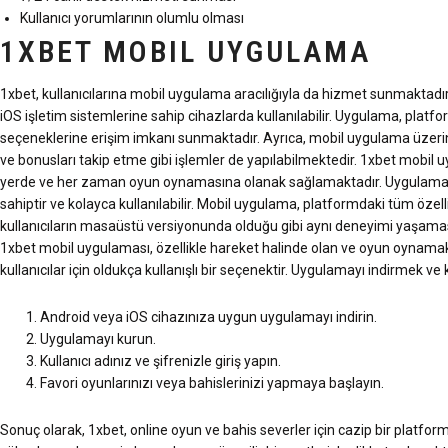
Kullanıcı yorumlarının olumlu olması
1XBET MOBIL UYGULAMA
1xbet, kullanıcılarına mobil uygulama aracılığıyla da hizmet sunmaktadı
iOS işletim sistemlerine sahip cihazlarda kullanılabilir. Uygulama, plat
seçeneklerine erişim imkanı sunmaktadır. Ayrıca, mobil uygulama üzer
ve bonusları takip etme gibi işlemler de yapılabilmektedir. 1xbet mobil uy
yerde ve her zaman oyun oynamasına olanak sağlamaktadır. Uygulama, k
sahiptir ve kolayca kullanılabilir. Mobil uygulama, platformdaki tüm özell
kullanıcıların masaüstü versiyonunda olduğu gibi aynı deneyimi yaşama
1xbet mobil uygulaması, özellikle hareket halinde olan ve oyun oynam
kullanıcılar için oldukça kullanışlı bir seçenektir. Uygulamayı indirmek 
Android veya iOS cihazınıza uygun uygulamayı indirin.
Uygulamayı kurun.
Kullanıcı adınız ve şifrenizle giriş yapın.
Favori oyunlarınızı veya bahislerinizi yapmaya başlayın.
Sonuç olarak, 1xbet, online oyun ve bahis severler için cazip bir platfor