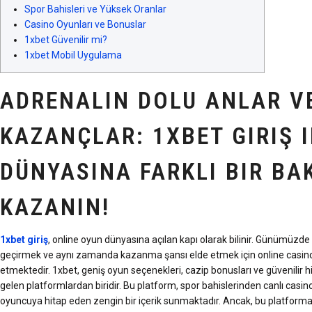
Spor Bahisleri ve Yüksek Oranlar
Casino Oyunları ve Bonuslar
1xbet Güvenilir mi?
1xbet Mobil Uygulama
ADRENALIN DOLU ANLAR V
KAZANÇLAR: 1XBET GIRIŞ 
DÜNYASINA FARKLI BIR BAK
KAZANIN!
1xbet giriş
, online oyun dünyasına açılan kapı olarak bilinir. Günümüzde b
geçirmek ve aynı zamanda kazanma şansı elde etmek için online casino 
etmektedir. 1xbet, geniş oyun seçenekleri, cazip bonusları ve güvenilir 
gelen platformlardan biridir. Bu platform, spor bahislerinden canlı casi
oyuncuya hitap eden zengin bir içerik sunmaktadır. Ancak, bu platform