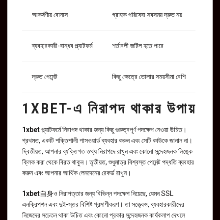
আকর্ষণীয় বোনাস
গ্রাহক পরিষেবা সবসময় দ্রুত নয়
ব্যবহারকারী-বান্ধব প্ল্যাটফর্ম
শর্তাবলী জটিল হতে পারে
দ্রুত পেমেন্ট
কিছু ক্ষেত্রে তোলার সময়সীমা বেশি
1XBET-এ নিরাপদ থাকার উপায়
1xbet
প্ল্যাটফর্মে নিরাপদ থাকার জন্য কিছু গুরুত্বপূর্ণ পদক্ষেপ নেওয়া উচিত।
প্রথমত, একটি শক্তিশালী পাসওয়ার্ড ব্যবহার করুন এবং সেটি কাউকে জানান না।
দ্বিতীয়ত, আপনার ব্যক্তিগত তথ্য নিরাপদে রাখুন এবং কোনো সন্দেহজনক লিঙ্কে
ক্লিক করা থেকে বিরত থাকুন। তৃতীয়ত, শুধুমাত্র বিশ্বস্ত পেমেন্ট পদ্ধতি ব্যবহার
করুন এবং আপনার আর্থিক লেনদেনের রেকর্ড রাখুন।
1xbet
自身ও নিরাপত্তার জন্য বিভিন্ন পদক্ষেপ নিয়েছে, যেমন SSL
এনক্রিপশন এবং দুই-স্তর বিশিষ্ট প্রমাণীকরণ। তা সত্ত্বেও, ব্যবহারকারীদের
নিজেদের সচেতন থাকা উচিত এবং কোনো প্রকার সন্দেহজনক কার্যকলাপ দেখলে