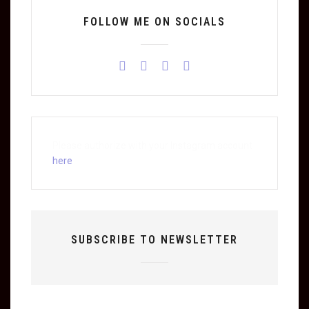
FOLLOW ME ON SOCIALS
Please authorize with your Instagram account
here
SUBSCRIBE TO NEWSLETTER