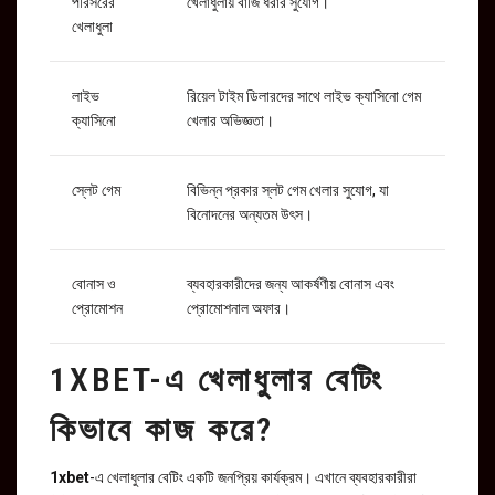
পরিসরের
খেলাধুলায় বাজি ধরার সুযোগ।
খেলাধুলা
লাইভ
রিয়েল টাইম ডিলারদের সাথে লাইভ ক্যাসিনো গেম
ক্যাসিনো
খেলার অভিজ্ঞতা।
স্লেট গেম
বিভিন্ন প্রকার স্লট গেম খেলার সুযোগ, যা
বিনোদনের অন্যতম উৎস।
বোনাস ও
ব্যবহারকারীদের জন্য আকর্ষণীয় বোনাস এবং
প্রোমোশন
প্রোমোশনাল অফার।
1XBET-এ খেলাধুলার বেটিং
কিভাবে কাজ করে?
1xbet
-এ খেলাধুলার বেটিং একটি জনপ্রিয় কার্যক্রম। এখানে ব্যবহারকারীরা