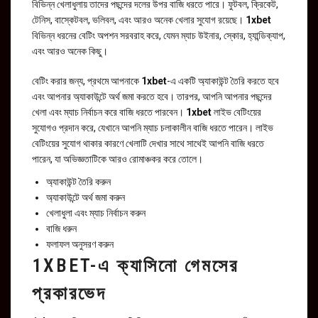
বিভিন্ন খেলাধুলায় তাদের পছন্দের দলের উপর বাজি ধরতে পারে। ফুটবল, ক্রিকেট,
টেনিস, বাস্কেটবল, ভলিবল, এবং আরও অনেক খেলার সুযোগ রয়েছে।
1xbet
বিভিন্ন ধরনের বেটিং অপশন সরবরাহ করে, যেমন ম্যাচ উইনার, স্কোর, হ্যান্ডিক্যাপ,
এবং আরও অনেক কিছু।
বেটিং করার জন্য, প্রথমে আপনাকে
1xbet
-এ একটি অ্যাকাউন্ট তৈরি করতে হবে
এবং আপনার অ্যাকাউন্টে অর্থ জমা করতে হবে। তারপর, আপনি আপনার পছন্দের
খেলা এবং ম্যাচ নির্বাচন করে বাজি ধরতে পারবেন।
1xbet
লাইভ বেটিংয়ের
সুযোগও প্রদান করে, যেখানে আপনি ম্যাচ চলাকালীন বাজি ধরতে পারেন। লাইভ
বেটিংয়ের সুযোগ থাকার কারণে খেলাটি দেখার সাথে সাথেই আপনি বাজি ধরতে
পারেন, যা অভিজ্ঞতাটিকে আরও রোমাঞ্চকর করে তোলে।
অ্যাকাউন্ট তৈরি করুন
অ্যাকাউন্টে অর্থ জমা করুন
খেলাধুলা এবং ম্যাচ নির্বাচন করুন
বাজি ধরুন
ফলাফল অনুসরণ করুন
1XBET-এ ক্যাসিনো গেমসের
প্রকারভেদ