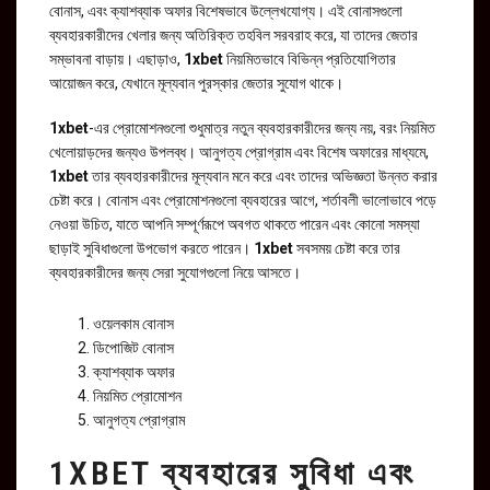
বোনাস, এবং ক্যাশব্যাক অফার বিশেষভাবে উল্লেখযোগ্য। এই বোনাসগুলো
ব্যবহারকারীদের খেলার জন্য অতিরিক্ত তহবিল সরবরাহ করে, যা তাদের জেতার
সম্ভাবনা বাড়ায়। এছাড়াও,
1xbet
নিয়মিতভাবে বিভিন্ন প্রতিযোগিতার
আয়োজন করে, যেখানে মূল্যবান পুরস্কার জেতার সুযোগ থাকে।
1xbet
-এর প্রোমোশনগুলো শুধুমাত্র নতুন ব্যবহারকারীদের জন্য নয়, বরং নিয়মিত
খেলোয়াড়দের জন্যও উপলব্ধ। আনুগত্য প্রোগ্রাম এবং বিশেষ অফারের মাধ্যমে,
1xbet
তার ব্যবহারকারীদের মূল্যবান মনে করে এবং তাদের অভিজ্ঞতা উন্নত করার
চেষ্টা করে। বোনাস এবং প্রোমোশনগুলো ব্যবহারের আগে, শর্তাবলী ভালোভাবে পড়ে
নেওয়া উচিত, যাতে আপনি সম্পূর্ণরূপে অবগত থাকতে পারেন এবং কোনো সমস্যা
ছাড়াই সুবিধাগুলো উপভোগ করতে পারেন।
1xbet
সবসময় চেষ্টা করে তার
ব্যবহারকারীদের জন্য সেরা সুযোগগুলো নিয়ে আসতে।
ওয়েলকাম বোনাস
ডিপোজিট বোনাস
ক্যাশব্যাক অফার
নিয়মিত প্রোমোশন
আনুগত্য প্রোগ্রাম
1XBET ব্যবহারের সুবিধা এবং