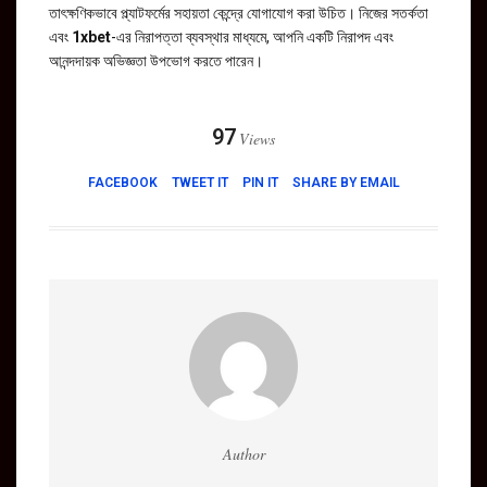
তাৎক্ষণিকভাবে প্ল্যাটফর্মের সহায়তা কেন্দ্রে যোগাযোগ করা উচিত। নিজের সতর্কতা
এবং
1xbet
-এর নিরাপত্তা ব্যবস্থার মাধ্যমে, আপনি একটি নিরাপদ এবং
আনন্দদায়ক অভিজ্ঞতা উপভোগ করতে পারেন।
97
Views
FACEBOOK
TWEET IT
PIN IT
SHARE BY EMAIL
Author