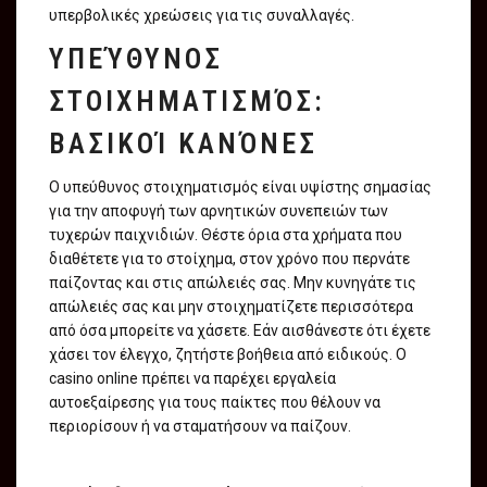
υπερβολικές χρεώσεις για τις συναλλαγές.
ΥΠΕΎΘΥΝΟΣ
ΣΤΟΙΧΗΜΑΤΙΣΜΌΣ:
ΒΑΣΙΚΟΊ ΚΑΝΌΝΕΣ
Ο υπεύθυνος στοιχηματισμός είναι υψίστης σημασίας
για την αποφυγή των αρνητικών συνεπειών των
τυχερών παιχνιδιών. Θέστε όρια στα χρήματα που
διαθέτετε για το στοίχημα, στον χρόνο που περνάτε
παίζοντας και στις απώλειές σας. Μην κυνηγάτε τις
απώλειές σας και μην στοιχηματίζετε περισσότερα
από όσα μπορείτε να χάσετε. Εάν αισθάνεστε ότι έχετε
χάσει τον έλεγχο, ζητήστε βοήθεια από ειδικούς. Ο
casino online
πρέπει να παρέχει εργαλεία
αυτοεξαίρεσης για τους παίκτες που θέλουν να
περιορίσουν ή να σταματήσουν να παίζουν.