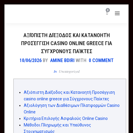
0
ΑΞΙΌΠΙΣΤΗ ΔΙΈΞΟΔΟΣ ΚΑΙ ΚΑΤΑΝΟΗΤΉ
ΠΡΟΣΈΓΓΙΣΗ CASINO ONLINE GREECE ΓΙΑ
ΣΎΓΧΡΟΝΟΥΣ ΠΑΊΚΤΕΣ
10/06/2026
BY
AMINE BDIRI
WITH
0 COMMENT
In
Uncategorized
Αξιόπιστη Διέξοδος και Κατανοητή Προσέγγιση
casino online greece για Σύγχρονους Παίκτες
Αξιολόγηση των Διαθέσιμων Πλατφορμών Casino
Online
Κριτήρια Επιλογής Ασφαλούς Online Casino
Μέθοδοι Πληρωμής και Υπεύθυνος
Στοιχηματισμός