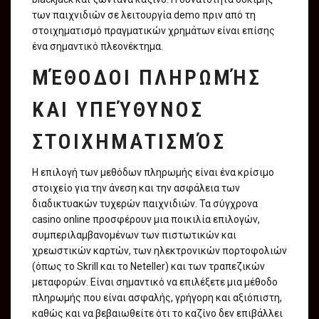
των παιχνιδιών σε λειτουργία demo πριν από τη
στοιχηματισμό πραγματικών χρημάτων είναι επίσης
ένα σημαντικό πλεονέκτημα.
ΜΈΘΟΔΟΙ ΠΛΗΡΩΜΉΣ
ΚΑΙ ΥΠΕΎΘΥΝΟΣ
ΣΤΟΙΧΗΜΑΤΙΣΜΌΣ
Η επιλογή των μεθόδων πληρωμής είναι ένα κρίσιμο
στοιχείο για την άνεση και την ασφάλεια των
διαδικτυακών τυχερών παιχνιδιών. Τα σύγχρονα
casino online
προσφέρουν μια ποικιλία επιλογών,
συμπεριλαμβανομένων των πιστωτικών και
χρεωστικών καρτών, των ηλεκτρονικών πορτοφολιών
(όπως το Skrill και το Neteller) και των τραπεζικών
μεταφορών. Είναι σημαντικό να επιλέξετε μια μέθοδο
πληρωμής που είναι ασφαλής, γρήγορη και αξιόπιστη,
καθώς και να βεβαιωθείτε ότι το καζίνο δεν επιβάλλει