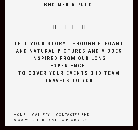
BHD MEDIA PROD.
TELL YOUR STORY THROUGH ELEGANT
AND NATURAL PICTURES AND VIDOES
INSPIRED FROM OUR LONG
EXPERIENCE.
TO COVER YOUR EVENTS BHD TEAM
TRAVELS TO YOU
HOME
GALLERY
CONTACTEZ BHD
© COPYRIGHT BHD MEDIA PROD 2022