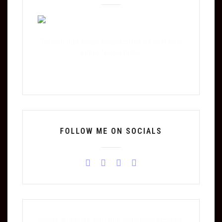
Tempor duis single-origin coffee ea next level
ethnic fingerstache.
FOLLOW ME ON SOCIALS
Please authorize with your Instagram account