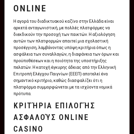
ONLINE
Η αγορά του διαδικτυακού καζίνο στην Ελλάδα είναι
αρκετά ανταγωνιστική, με πολλές πλατφόρμες να
διεκδικούν την προσοχή των παικτών. Η αξιολόγηση
αυτών των πλατφορμών απαιτεί μια σχολαστική
προσέγγιση, λαμβάνοντας υπόψη κριτήρια όπως η
ασφάλεια των συναλλαγών, η διαφάνεια των όρων και
προϋποθέσεων και η ποιότητα της υποστήριξης
πελατών. Η κατοχή έγκυρης άδειας από την Ελληνική
Επιτροπή Ελέγχου Παιγνίων (ΕΕΕΠ) αποτελεί ένα
σημαντικό κριτήριο, καθώς διασφαλίζει ότι η
πλατφόρμα συμμορφώνεται με τα ισχύοντα νομικά
πρότυπα.
ΚΡΙΤΉΡΙΑ ΕΠΙΛΟΓΉΣ
ΑΣΦΑΛΟΎΣ ONLINE
CASINO