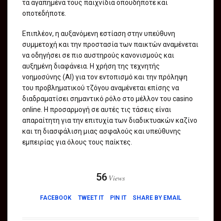
τα αγαπημένα τους παιχνίδια οπουδήποτε και
οποτεδήποτε.
Επιπλέον, η αυξανόμενη εστίαση στην υπεύθυνη
συμμετοχή και την προστασία των παικτών αναμένεται
να οδηγήσει σε πιο αυστηρούς κανονισμούς και
αυξημένη διαφάνεια. Η χρήση της τεχνητής
νοημοσύνης (AI) για τον εντοπισμό και την πρόληψη
του προβληματικού τζόγου αναμένεται επίσης να
διαδραματίσει σημαντικό ρόλο στο μέλλον του
casino
online
. Η προσαρμογή σε αυτές τις τάσεις είναι
απαραίτητη για την επιτυχία των διαδικτυακών καζίνο
και τη διασφάλιση μιας ασφαλούς και υπεύθυνης
εμπειρίας για όλους τους παίκτες.
56
Views
FACEBOOK
TWEET IT
PIN IT
SHARE BY EMAIL