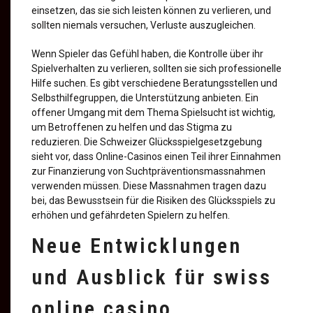
einsetzen, das sie sich leisten können zu verlieren, und
sollten niemals versuchen, Verluste auszugleichen.
Wenn Spieler das Gefühl haben, die Kontrolle über ihr
Spielverhalten zu verlieren, sollten sie sich professionelle
Hilfe suchen. Es gibt verschiedene Beratungsstellen und
Selbsthilfegruppen, die Unterstützung anbieten. Ein
offener Umgang mit dem Thema Spielsucht ist wichtig,
um Betroffenen zu helfen und das Stigma zu
reduzieren. Die Schweizer Glücksspielgesetzgebung
sieht vor, dass Online-Casinos einen Teil ihrer Einnahmen
zur Finanzierung von Suchtpräventionsmassnahmen
verwenden müssen. Diese Massnahmen tragen dazu
bei, das Bewusstsein für die Risiken des Glücksspiels zu
erhöhen und gefährdeten Spielern zu helfen.
Neue Entwicklungen
und Ausblick für swiss
online casino