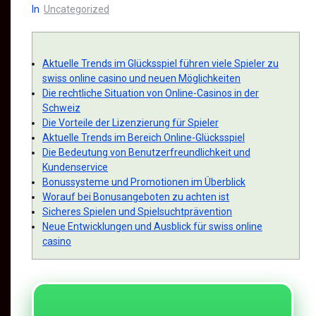
In
Uncategorized
Aktuelle Trends im Glücksspiel führen viele Spieler zu
swiss online casino und neuen Möglichkeiten
Die rechtliche Situation von Online-Casinos in der
Schweiz
Die Vorteile der Lizenzierung für Spieler
Aktuelle Trends im Bereich Online-Glücksspiel
Die Bedeutung von Benutzerfreundlichkeit und
Kundenservice
Bonussysteme und Promotionen im Überblick
Worauf bei Bonusangeboten zu achten ist
Sicheres Spielen und Spielsuchtprävention
Neue Entwicklungen und Ausblick für swiss online
casino