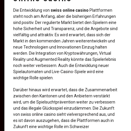
Die Entwicklung von
swiss online casino
Plattformen
steht noch am Anfang, aber die bisherigen Erfahrungen
sind positiv. Der regulierte Markt bietet den Spielern eine
hohe Sicherheit und Transparenz, und die Angebote sind
vielfältig und attraktiv. Es wird erwartet, dass sich der
Markt in den kommenden Jahren weiterentwickeln und
neue Technologien und Innovationen Einzug halten
werden. Die Integration von Kryptowährungen, Virtual
Reality und Augmented Reality könnte das Spielerlebnis
noch weiter verbessern. Auch die Entwicklung neuer
Spielautomaten und Live-Casino-Spiele wird eine
wichtige Rolle spielen.
Darüber hinaus wird erwartet, dass die Zusammenarbeit
zwischen den Kantonen und den Anbietern verstärkt
wird, um die Spielsuchtprävention weiter zu verbessern
und das illegale Glücksspiel einzudämmen. Die Zukunft
von swiss online casino sieht vielversprechend aus, und
es ist davon auszugehen, dass die Plattformen auch in
Zukunft eine wichtige Rolle im Schweizer