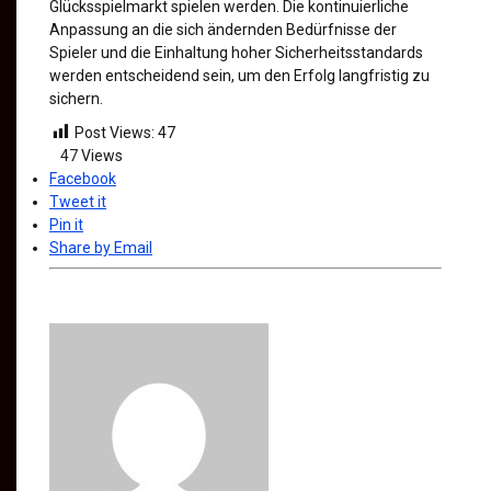
Glücksspielmarkt spielen werden. Die kontinuierliche
Anpassung an die sich ändernden Bedürfnisse der
Spieler und die Einhaltung hoher Sicherheitsstandards
werden entscheidend sein, um den Erfolg langfristig zu
sichern.
Post Views:
47
47
Views
Facebook
Tweet it
Pin it
Share by Email