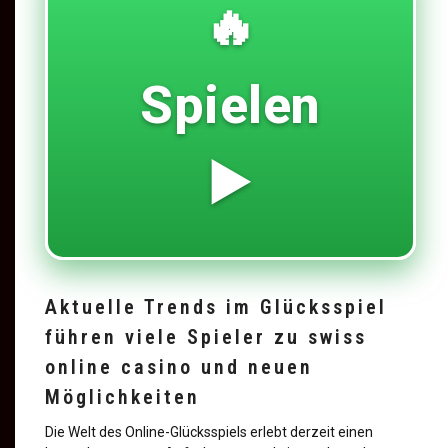
🔥
Spielen
▶️
Aktuelle Trends im Glücksspiel
führen viele Spieler zu swiss
online casino und neuen
Möglichkeiten
Die Welt des Online-Glücksspiels erlebt derzeit einen