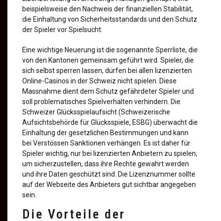
beispielsweise den Nachweis der finanziellen Stabilität,
die Einhaltung von Sicherheitsstandards und den Schutz
der Spieler vor Spielsucht.
Eine wichtige Neuerung ist die sogenannte Sperrliste, die
von den Kantonen gemeinsam geführt wird. Spieler, die
sich selbst sperren lassen, dürfen bei allen lizenzierten
Online-Casinos in der Schweiz nicht spielen. Diese
Massnahme dient dem Schutz gefährdeter Spieler und
soll problematisches Spielverhalten verhindern. Die
Schweizer Glücksspielaufsicht (Schweizerische
Aufsichtsbehörde für Glücksspiele, ESBG) überwacht die
Einhaltung der gesetzlichen Bestimmungen und kann
bei Verstössen Sanktionen verhängen. Es ist daher für
Spieler wichtig, nur bei lizenzierten Anbietern zu spielen,
um sicherzustellen, dass ihre Rechte gewahrt werden
und ihre Daten geschützt sind. Die Lizenznummer sollte
auf der Webseite des Anbieters gut sichtbar angegeben
sein.
Die Vorteile der