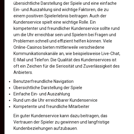
übersichtliche Darstellung der Spiele und eine einfache
Ein- und Auszahlung sind wichtige Faktoren, die zu
einem positiven Spielerlebnis beitragen. Auch der
Kundenservice spielt eine wichtige Rolle. Ein
kompetenter und freundlicher Kundenservice sollte rund
um die Uhr erreichbar sein und Spielern bei Fragen und
Problemen schnell und effizient helfen können. Viele
Online-Casinos bieten mittlerweile verschiedene
Kommunikationskanäle an, wie beispielsweise Live-Chat,
E-Mail und Telefon. Die Qualität des Kundenservices ist
oft ein Zeichen für die Seriosität und Zuverlässigkeit des
Anbieters.
Benutzerfreundliche Navigation
Übersichtliche Darstellung der Spiele
Einfache Ein- und Auszahlung
Rund um die Uhr erreichbarer Kundenservice
Kompetente und freundliche Mitarbeiter
Ein guter Kundenservice kann dazu beitragen, das
Vertrauen der Spieler zu gewinnen und langfristige
Kundenbeziehungen aufzubauen.