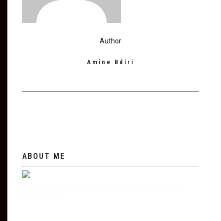
Author
Amine Bdiri
ABOUT ME
Tempor duis single-origin coffee ea next level ethnic
fingerstache.