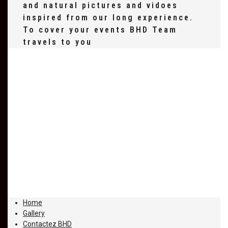
and natural pictures and vidoes
inspired from our long experience.
To cover your events BHD Team
travels to you
Home
Gallery
Contactez BHD