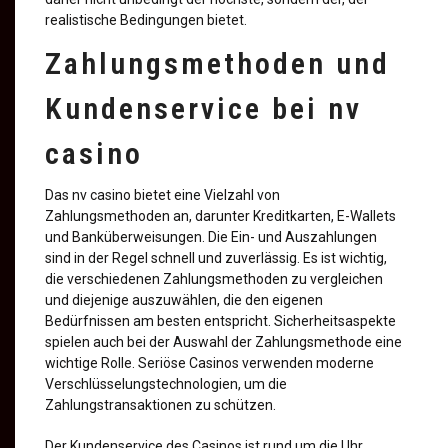
realistische Bedingungen bietet.
Zahlungsmethoden und
Kundenservice bei nv
casino
Das
nv casino
bietet eine Vielzahl von
Zahlungsmethoden an, darunter Kreditkarten, E-Wallets
und Banküberweisungen. Die Ein- und Auszahlungen
sind in der Regel schnell und zuverlässig. Es ist wichtig,
die verschiedenen Zahlungsmethoden zu vergleichen
und diejenige auszuwählen, die den eigenen
Bedürfnissen am besten entspricht. Sicherheitsaspekte
spielen auch bei der Auswahl der Zahlungsmethode eine
wichtige Rolle. Seriöse Casinos verwenden moderne
Verschlüsselungstechnologien, um die
Zahlungstransaktionen zu schützen.
Der Kundenservice des Casinos ist rund um die Uhr