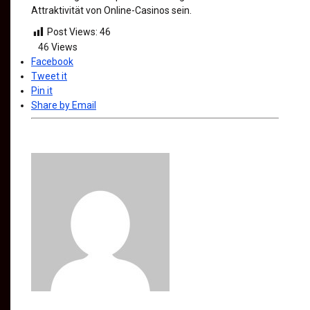
Attraktivität von Online-Casinos sein.
Post Views:
46
46
Views
Facebook
Tweet it
Pin it
Share by Email