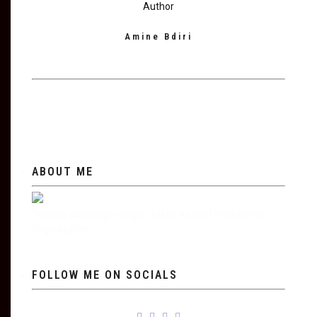
Author
Amine Bdiri
ABOUT ME
Tempor duis single-origin coffee ea next level ethnic
fingerstache.
FOLLOW ME ON SOCIALS