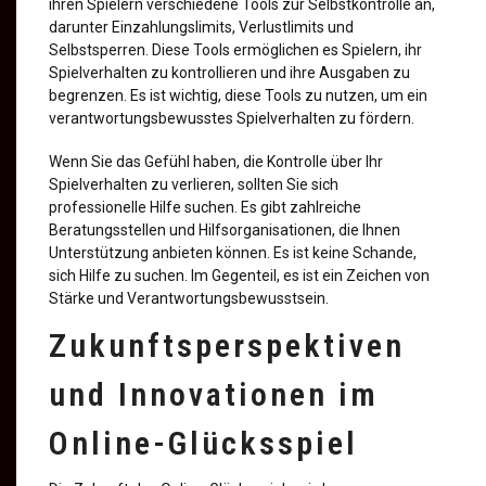
ihren Spielern verschiedene Tools zur Selbstkontrolle an,
darunter Einzahlungslimits, Verlustlimits und
Selbstsperren. Diese Tools ermöglichen es Spielern, ihr
Spielverhalten zu kontrollieren und ihre Ausgaben zu
begrenzen. Es ist wichtig, diese Tools zu nutzen, um ein
verantwortungsbewusstes Spielverhalten zu fördern.
Wenn Sie das Gefühl haben, die Kontrolle über Ihr
Spielverhalten zu verlieren, sollten Sie sich
professionelle Hilfe suchen. Es gibt zahlreiche
Beratungsstellen und Hilfsorganisationen, die Ihnen
Unterstützung anbieten können. Es ist keine Schande,
sich Hilfe zu suchen. Im Gegenteil, es ist ein Zeichen von
Stärke und Verantwortungsbewusstsein.
Zukunftsperspektiven
und Innovationen im
Online-Glücksspiel