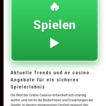
🔥
Spielen
▶️
Aktuelle Trends und nv casino
Angebote für ein sicheres
Spielerlebnis
Die Welt der Online-Casinos entwickelt sich ständig
weiter, und mit ihr die Bedürfnisse und Erwartungen der
Spieler. In diesem dynamischen Umfeld gewinnt das