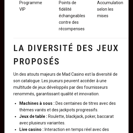
Programme
Points de
Accumulation
VIP
fidélité
selon les
échangeables
mises
contre des
récompenses
LA DIVERSITÉ DES JEUX
PROPOSÉS
Un des atouts majeurs de Mad Casino est la diversité de
son catalogue. Les joueurs peuvent accéder à une
multitude de jeux développés par des fournisseurs
renommés, garantissant qualité et innovation.
Machines à sous :
Des centaines de titres avec des
thèmes variés et des jackpots progressifs.
Jeux de table :
Roulette, blackjack, poker, baccarat
avec plusieurs variantes.
Live casino :
Interaction en temps réel avec des