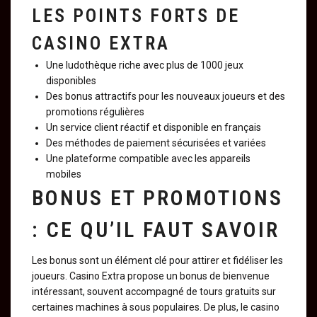
LES POINTS FORTS DE
CASINO EXTRA
Une ludothèque riche avec plus de 1000 jeux
disponibles
Des bonus attractifs pour les nouveaux joueurs et des
promotions régulières
Un service client réactif et disponible en français
Des méthodes de paiement sécurisées et variées
Une plateforme compatible avec les appareils
mobiles
BONUS ET PROMOTIONS
: CE QU’IL FAUT SAVOIR
Les bonus sont un élément clé pour attirer et fidéliser les
joueurs. Casino Extra propose un bonus de bienvenue
intéressant, souvent accompagné de tours gratuits sur
certaines machines à sous populaires. De plus, le casino