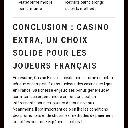
Plateforme mobile
Retraits parfois longs
performante
selon la méthode
CONCLUSION : CASINO
EXTRA, UN CHOIX
SOLIDE POUR LES
JOUEURS FRANÇAIS
En résumé, Casino Extra se positionne comme un acteur
sérieux et compétitif dans l’univers des casinos en ligne
en France. Sa richesse en jeux, ses bonus généreux et
son interface ergonomique en font une option
intéressante pour les joueurs de tous niveaux.
Néanmoins, il est important de bien lire les conditions
des promotions et de choisir les méthodes de paiement
adaptées pour une expérience optimale.