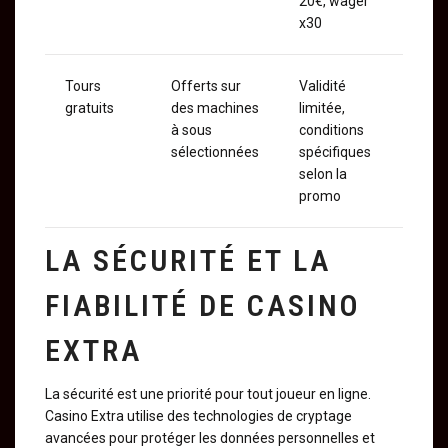
20€, wager
x30
Tours
Offerts sur
Validité
gratuits
des machines
limitée,
à sous
conditions
sélectionnées
spécifiques
selon la
promo
LA SÉCURITÉ ET LA
FIABILITÉ DE CASINO
EXTRA
La sécurité est une priorité pour tout joueur en ligne.
Casino Extra utilise des technologies de cryptage
avancées pour protéger les données personnelles et