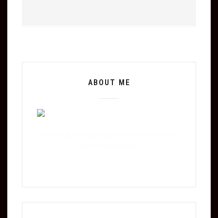
ABOUT ME
Tempor duis single-origin coffee ea next level
ethnic fingerstache.