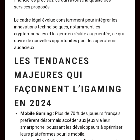
services proposés.
Le cadre légal évolue constamment pour intégrer les
innovations technologiques, notamment les
cryptomonnaies et les jeux en réalité augmentée, ce qui
ouvre de nouvelles opportunités pour les opérateurs
audacieux.
LES TENDANCES
MAJEURES QUI
FAÇONNENT L’IGAMING
EN 2024
Mobile Gaming :
Plus de 70 % des joueurs français
préfèrent désormais accéder aux jeux via leur
smartphone, poussant les développeurs à optimiser
leurs plateformes pour le mobile.