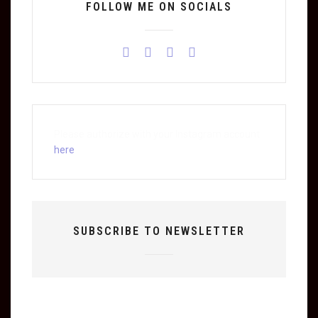
FOLLOW ME ON SOCIALS
Please authorize with your Instagram account
here
SUBSCRIBE TO NEWSLETTER