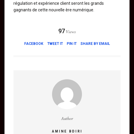
régulation et expérience client seront les grands
gagnants de cette nouvelle ère numérique.
97
Views
FACEBOOK
TWEET IT
PIN IT
SHARE BY EMAIL
Author
AMINE BDIRI