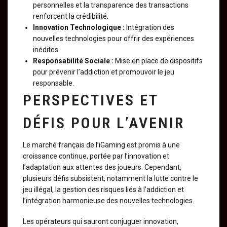
personnelles et la transparence des transactions
renforcent la crédibilité.
Innovation Technologique :
Intégration des
nouvelles technologies pour offrir des expériences
inédites.
Responsabilité Sociale :
Mise en place de dispositifs
pour prévenir l’addiction et promouvoir le jeu
responsable.
PERSPECTIVES ET
DÉFIS POUR L’AVENIR
Le marché français de l’iGaming est promis à une
croissance continue, portée par l’innovation et
l’adaptation aux attentes des joueurs. Cependant,
plusieurs défis subsistent, notamment la lutte contre le
jeu illégal, la gestion des risques liés à l’addiction et
l’intégration harmonieuse des nouvelles technologies.
Les opérateurs qui sauront conjuguer innovation,