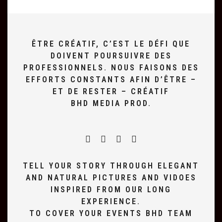
ÊTRE CRÉATIF, C’EST LE DÉFI QUE
DOIVENT POURSUIVRE DES
PROFESSIONNELS. NOUS FAISONS DES
EFFORTS CONSTANTS AFIN D’ÊTRE –
ET DE RESTER – CRÉATIF
BHD MEDIA PROD.
TELL YOUR STORY THROUGH ELEGANT
AND NATURAL PICTURES AND VIDOES
INSPIRED FROM OUR LONG
EXPERIENCE.
TO COVER YOUR EVENTS BHD TEAM