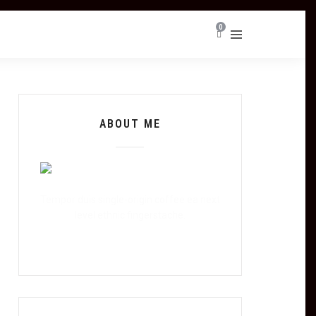
0
ABOUT ME
Tempor duis single-origin coffee ea next
level ethnic fingerstache.