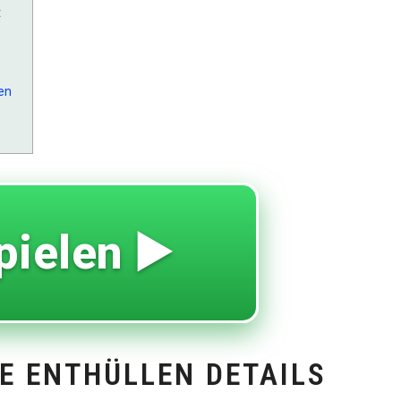
t
en
pielen ▶️
E ENTHÜLLEN DETAILS