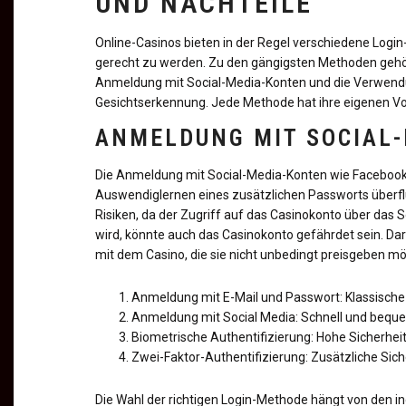
UND NACHTEILE
Online-Casinos bieten in der Regel verschiedene Logi
gerecht zu werden. Zu den gängigsten Methoden gehö
Anmeldung mit Social-Media-Konten und die Verwendu
Gesichtserkennung. Jede Methode hat ihre eigenen Vor-
ANMELDUNG MIT SOCIAL
Die Anmeldung mit Social-Media-Konten wie Facebook 
Auswendiglernen eines zusätzlichen Passworts überflü
Risiken, da der Zugriff auf das Casinokonto über das
wird, könnte auch das Casinokonto gefährdet sein. Dar
mit dem Casino, die sie nicht unbedingt preisgeben m
Anmeldung mit E-Mail und Passwort: Klassische 
Anmeldung mit Social Media: Schnell und bequem
Biometrische Authentifizierung: Hohe Sicherheit
Zwei-Faktor-Authentifizierung: Zusätzliche Sic
Die Wahl der richtigen Login-Methode hängt von den i