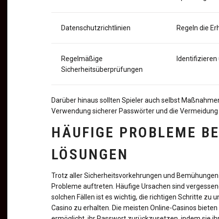
Datenschutzrichtlinien
Regeln die Er
Regelmäßige
Identifiziere
Sicherheitsüberprüfungen
Darüber hinaus sollten Spieler auch selbst Maßnahmen
Verwendung sicherer Passwörter und die Vermeidung 
HÄUFIGE PROBLEME BE
LÖSUNGEN
Trotz aller Sicherheitsvorkehrungen und Bemühungen
Probleme auftreten. Häufige Ursachen sind vergessen
solchen Fällen ist es wichtig, die richtigen Schritt
Casino zu erhalten. Die meisten Online-Casinos bieten
ermöglicht, ihr Passwort zurückzusetzen, indem sie ih