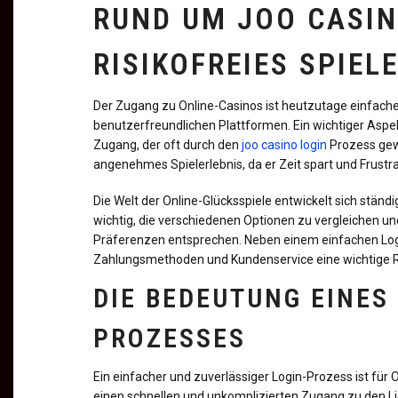
RUND UM JOO CASIN
RISIKOFREIES SPIEL
Der Zugang zu Online-Casinos ist heutzutage einfacher
benutzerfreundlichen Plattformen. Ein wichtiger Aspek
Zugang, der oft durch den
joo casino login
Prozess gewä
angenehmes Spielerlebnis, da er Zeit spart und Frustr
Die Welt der Online-Glücksspiele entwickelt sich ständ
wichtig, die verschiedenen Optionen zu vergleichen u
Präferenzen entsprechen. Neben einem einfachen Log
Zahlungsmethoden und Kundenservice eine wichtige R
DIE BEDEUTUNG EINES
PROZESSES
Ein einfacher und zuverlässiger Login-Prozess ist für
einen schnellen und unkomplizierten Zugang zu den Li