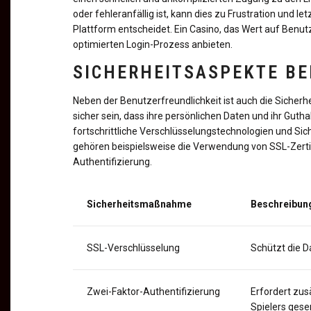
oder fehleranfällig ist, kann dies zu Frustration und le
Plattform entscheidet. Ein Casino, das Wert auf Benut
optimierten Login-Prozess anbieten.
SICHERHEITSASPEKTE BE
Neben der Benutzerfreundlichkeit ist auch die Sicher
sicher sein, dass ihre persönlichen Daten und ihr Gut
fortschrittliche Verschlüsselungstechnologien und S
gehören beispielsweise die Verwendung von SSL-Zerti
Authentifizierung.
Sicherheitsmaßnahme
Beschreibun
SSL-Verschlüsselung
Schützt die 
Zwei-Faktor-Authentifizierung
Erfordert zus
Spielers gese