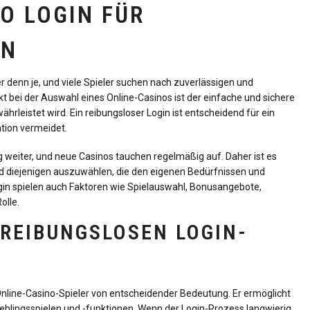
O LOGIN FÜR
EN
 denn je, und viele Spieler suchen nach zuverlässigen und
t bei der Auswahl eines Online-Casinos ist der einfache und sichere
hrleistet wird. Ein reibungsloser Login ist entscheidend für ein
ation vermeidet.
ig weiter, und neue Casinos tauchen regelmäßig auf. Daher ist es
nd diejenigen auszuwählen, die den eigenen Bedürfnissen und
in spielen auch Faktoren wie Spielauswahl, Bonusangebote,
olle.
 REIBUNGSLOSEN LOGIN-
 Online-Casino-Spieler von entscheidender Bedeutung. Er ermöglicht
eblingsspielen und -funktionen. Wenn der Login-Prozess langwierig