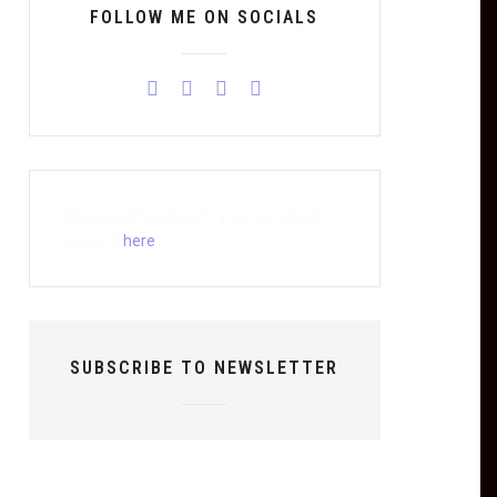
FOLLOW ME ON SOCIALS
Please authorize with your Instagram
account
here
SUBSCRIBE TO NEWSLETTER