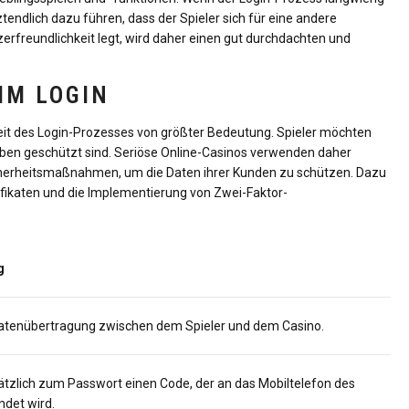
tztendlich dazu führen, dass der Spieler sich für eine andere
zerfreundlichkeit legt, wird daher einen gut durchdachten und
IM LOGIN
heit des Login-Prozesses von größter Bedeutung. Spieler möchten
haben geschützt sind. Seriöse Online-Casinos verwenden daher
icherheitsmaßnahmen, um die Daten ihrer Kunden zu schützen. Dazu
fikaten und die Implementierung von Zwei-Faktor-
g
Datenübertragung zwischen dem Spieler und dem Casino.
ätzlich zum Passwort einen Code, der an das Mobiltelefon des
ndet wird.