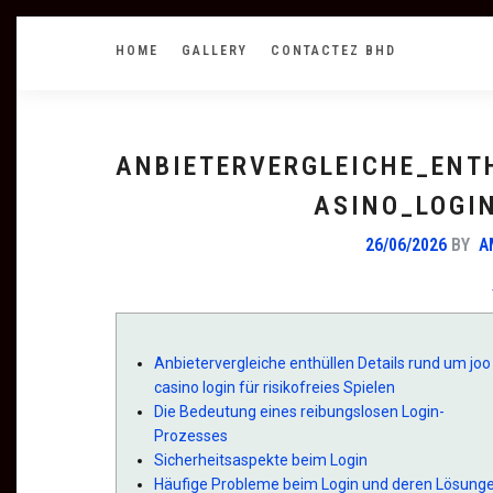
HOME
GALLERY
CONTACTEZ BHD
ANBIETERVERGLEICHE_ENT
ASINO_LOGIN
26/06/2026
BY
A
Anbietervergleiche enthüllen Details rund um joo
casino login für risikofreies Spielen
Die Bedeutung eines reibungslosen Login-
Prozesses
Sicherheitsaspekte beim Login
Häufige Probleme beim Login und deren Lösung