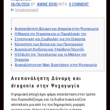
06/06/2026
BY
AMINE BDIRI
WITH
0 COMMENT
In
Uncategorized
Ανεπανάληπτη Δύναμη και dragonia στην Ψυχαγωγία
Η Μαγεία της Dragonia και οι Παραλλαγές της
Στρατηγικές και Συμβουλές για την Dragonia
Κατανόηση των Bonus και των Προσφορών
Διαχείριση Κινδύνου και Υπεύθυνο Παιχνίδι
Η Εξέλιξη της Τεχνολογίας και το Μέλλον της
Dragonia
Ανακαλύπτοντας Νέες Διαστάσεις στην Ψυχαγωγία
Ανεπανάληπτη Δύναμη και
dragonia στην Ψυχαγωγία
Η ψηφιακή εποχή έχει φέρει επανάσταση στον τρόπο
που διασκεδάζουμε, και τα διαδικτυακά καζίνο
αποτελούν μια από τις πιο δημοφιλείς μορφές
ψυχαγωγίας. Η ποικιλία παιχνιδιών, η άνεση