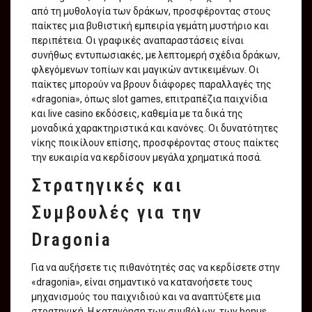
από τη μυθολογία των δράκων, προσφέροντας στους
παίκτες μια βυθιστική εμπειρία γεμάτη μυστήριο και
περιπέτεια. Οι γραφικές αναπαραστάσεις είναι
συνήθως εντυπωσιακές, με λεπτομερή σχέδια δράκων,
φλεγόμενων τοπίων και μαγικών αντικειμένων. Οι
παίκτες μπορούν να βρουν διάφορες παραλλαγές της
«dragonia», όπως slot games, επιτραπέζια παιχνίδια
και live casino εκδόσεις, καθεμία με τα δικά της
μοναδικά χαρακτηριστικά και κανόνες. Οι δυνατότητες
νίκης ποικίλουν επίσης, προσφέροντας στους παίκτες
την ευκαιρία να κερδίσουν μεγάλα χρηματικά ποσά.
Στρατηγικές και
Συμβουλές για την
Dragonia
Για να αυξήσετε τις πιθανότητές σας να κερδίσετε στην
«dragonia», είναι σημαντικό να κατανοήσετε τους
μηχανισμούς του παιχνιδιού και να αναπτύξετε μια
στρατηγική. Η κατανόηση των συμβόλων, των bonus