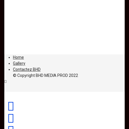
Home
Gallery
Contactez BHD
© Copyright BHD MEDIA PROD 2022