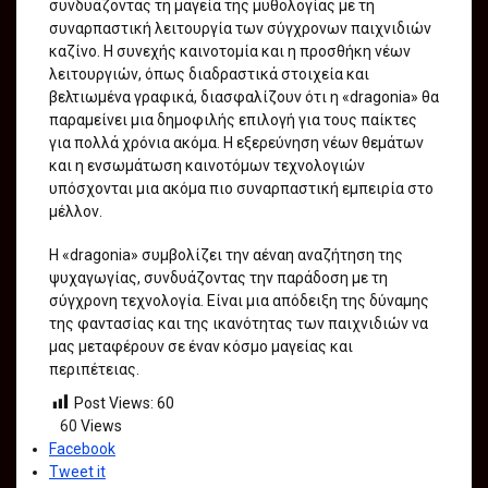
συνδυάζοντας τη μαγεία της μυθολογίας με τη
συναρπαστική λειτουργία των σύγχρονων παιχνιδιών
καζίνο. Η συνεχής καινοτομία και η προσθήκη νέων
λειτουργιών, όπως διαδραστικά στοιχεία και
βελτιωμένα γραφικά, διασφαλίζουν ότι η «dragonia» θα
παραμείνει μια δημοφιλής επιλογή για τους παίκτες
για πολλά χρόνια ακόμα. Η εξερεύνηση νέων θεμάτων
και η ενσωμάτωση καινοτόμων τεχνολογιών
υπόσχονται μια ακόμα πιο συναρπαστική εμπειρία στο
μέλλον.
Η «dragonia» συμβολίζει την αέναη αναζήτηση της
ψυχαγωγίας, συνδυάζοντας την παράδοση με τη
σύγχρονη τεχνολογία. Είναι μια απόδειξη της δύναμης
της φαντασίας και της ικανότητας των παιχνιδιών να
μας μεταφέρουν σε έναν κόσμο μαγείας και
περιπέτειας.
Post Views:
60
60
Views
Facebook
Tweet it