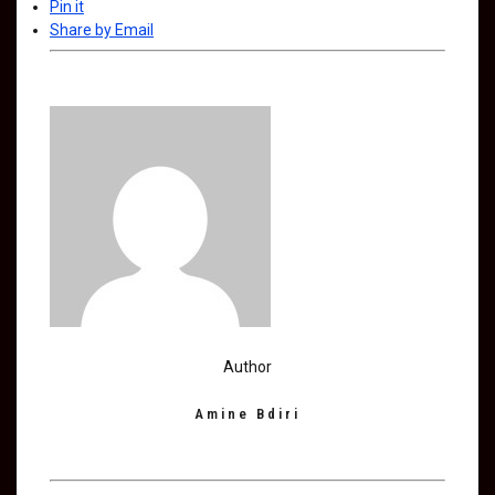
Pin it
Share by Email
Author
Amine Bdiri