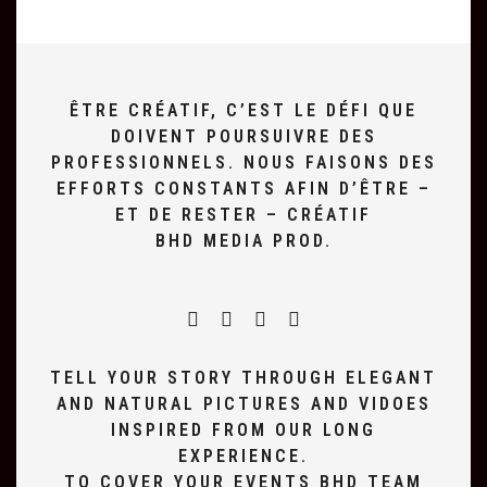
ÊTRE CRÉATIF, C’EST LE DÉFI QUE
DOIVENT POURSUIVRE DES
PROFESSIONNELS. NOUS FAISONS DES
EFFORTS CONSTANTS AFIN D’ÊTRE –
ET DE RESTER – CRÉATIF
BHD MEDIA PROD.
TELL YOUR STORY THROUGH ELEGANT
AND NATURAL PICTURES AND VIDOES
INSPIRED FROM OUR LONG
EXPERIENCE.
TO COVER YOUR EVENTS BHD TEAM