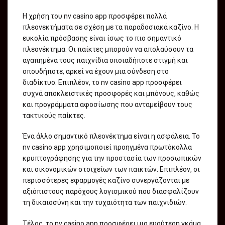
Η χρήση του nv casino app προσφέρει πολλά
πλεονεκτήματα σε σχέση με τα παραδοσιακά καζίνο. Η
ευκολία πρόσβασης είναι ίσως το πιο σημαντικό
πλεονέκτημα. Οι παίκτες μπορούν να απολαύσουν τα
αγαπημένα τους παιχνίδια οποιαδήποτε στιγμή και
οπουδήποτε, αρκεί να έχουν μια σύνδεση στο
διαδίκτυο. Επιπλέον, το nv casino app προσφέρει
συχνά αποκλειστικές προσφορές και μπόνους, καθώς
και προγράμματα αφοσίωσης που ανταμείβουν τους
τακτικούς παίκτες.
Ένα άλλο σημαντικό πλεονέκτημα είναι η ασφάλεια. Το
nv casino app χρησιμοποιεί προηγμένα πρωτόκολλα
κρυπτογράφησης για την προστασία των προσωπικών
και οικονομικών στοιχείων των παικτών. Επιπλέον, οι
περισσότερες εφαρμογές καζίνο συνεργάζονται με
αξιόπιστους παρόχους λογισμικού που διασφαλίζουν
τη δικαιοσύνη και την τυχαιότητα των παιχνιδιών.
Τέλος, το nv casino app προσφέρει μια ευρύτερη γκάμα