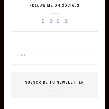
FOLLOW ME ON SOCIALS
Please authorize with your Instagram account
here
SUBSCRIBE TO NEWSLETTER