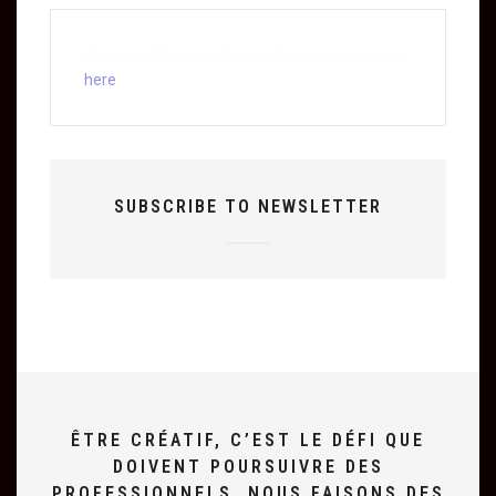
Please authorize with your Instagram account
here
SUBSCRIBE TO NEWSLETTER
ÊTRE CRÉATIF, C’EST LE DÉFI QUE
DOIVENT POURSUIVRE DES
PROFESSIONNELS. NOUS FAISONS DES