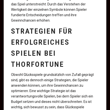
das Spiel unterstreicht. Durch das Verstehen der
Wertigkeit der einzelnen Symbole können Spieler
fundierte Entscheidungen treffen und ihre
Gewinnchancen erhöhen.
STRATEGIEN FÜR
ERFOLGREICHES
SPIELEN BEI
THORFORTUNE
Obwohl Glücksspiele grundsätzlich von Zufall geprägt
sind, gibt es dennoch einige Strategien, die Spieler
anwenden können, um ihre Gewinnchancen zu
optimieren. Eine wichtige Strategie ist das
verantwortungsvolle Spielen, bei dem Spieler sich ein
Budget setzen und dieses nicht überschreiten. Es ist
wichtig, sich bewusst zu sein, dass Glücksspiele