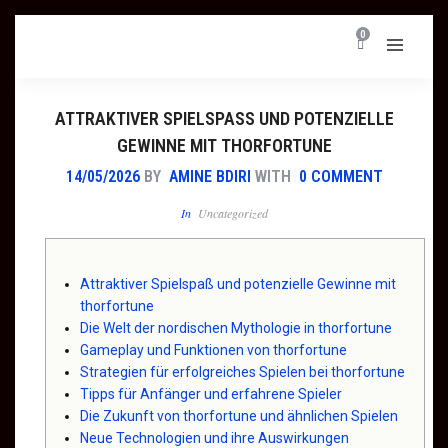
0
ATTRAKTIVER SPIELSPASS UND POTENZIELLE G
EWINNE MIT THORFORTUNE
14/05/2026
BY
AMINE BDIRI
WITH
0 COMMENT
In
Uncategorized
Attraktiver Spielspaß und potenzielle Gewinne mit
thorfortune
Die Welt der nordischen Mythologie in thorfortune
Gameplay und Funktionen von thorfortune
Strategien für erfolgreiches Spielen bei thorfortune
Tipps für Anfänger und erfahrene Spieler
Die Zukunft von thorfortune und ähnlichen Spielen
Neue Technologien und ihre Auswirkungen