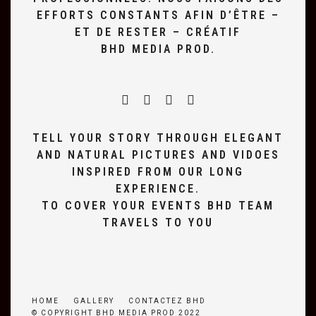
EFFORTS CONSTANTS AFIN D’ÊTRE –
ET DE RESTER – CRÉATIF
BHD MEDIA PROD.
TELL YOUR STORY THROUGH ELEGANT
AND NATURAL PICTURES AND VIDOES
INSPIRED FROM OUR LONG
EXPERIENCE.
TO COVER YOUR EVENTS BHD TEAM
TRAVELS TO YOU
HOME
GALLERY
CONTACTEZ BHD
© COPYRIGHT BHD MEDIA PROD 2022