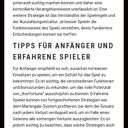
potenziell süchtig machen können und daher eine
kontrollierte Herangehensweise unerlässlich ist. Eine
weitere Strategie ist das Verständnis der Spielregeln und
der Auszahlungsstruktur. Je besser Spieler die
Funktionsweise des Spiels verstehen, desto fundiertere
Entscheidungen können sie treffen.
TIPPS FÜR ANFÄNGER UND
ERFAHRENE SPIELER
Für Anfänger empfiehlt es sich, zunächst mit kleinen
Einsätzen zu spielen, um ein Gefühl für das Spiel zu
bekommen. Es ist wichtig, die verschiedenen Funktionen
und Bonusrunden zu erkunden, um das volle Potenzial
von „thorfortune“ ausschöpfen zu können. Erfahrene
Spieler können von fortgeschrittenen Strategien wie
dem Martingale-System profitieren, bei dem der Einsatz
nach jedem Verlust verdoppelt wird, um im Falle eines
Gewinns alle vorherigen Verluste auszugleichen. Es ist
jedoch wichtig zu beachten, dass solche Strategien auch