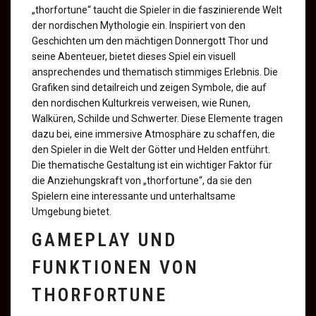
„thorfortune“ taucht die Spieler in die faszinierende Welt
der nordischen Mythologie ein. Inspiriert von den
Geschichten um den mächtigen Donnergott Thor und
seine Abenteuer, bietet dieses Spiel ein visuell
ansprechendes und thematisch stimmiges Erlebnis. Die
Grafiken sind detailreich und zeigen Symbole, die auf
den nordischen Kulturkreis verweisen, wie Runen,
Walküren, Schilde und Schwerter. Diese Elemente tragen
dazu bei, eine immersive Atmosphäre zu schaffen, die
den Spieler in die Welt der Götter und Helden entführt.
Die thematische Gestaltung ist ein wichtiger Faktor für
die Anziehungskraft von „thorfortune“, da sie den
Spielern eine interessante und unterhaltsame
Umgebung bietet.
GAMEPLAY UND
FUNKTIONEN VON
THORFORTUNE