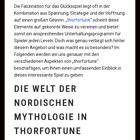
Die Faszination für das Glücksspiel liegt oft in der
Kombination aus Spannung, Strategie und der Hoffnung
auf einen großen Gewinn. „
thorfortune
“ scheint diese
Elemente auf gekonnte Weise zu vereinen und bietet
somit ein ansprechendes Unterhaltungsprogramm für
Spieler jeden Levels. Doch was genau verbirgt sich hinter
diesem Angebot und was macht es so besonders? Im
Folgenden werden wir uns genauer mit den
verschiedenen Aspekten von „thorfortune“
beschäftigen, um Ihnen einen umfassenden Einblick in
dieses interessante Spiel zu geben.
DIE WELT DER
NORDISCHEN
MYTHOLOGIE IN
THORFORTUNE