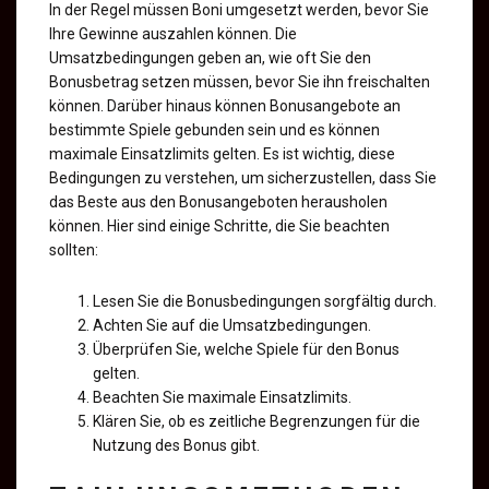
In der Regel müssen Boni umgesetzt werden, bevor Sie
Ihre Gewinne auszahlen können. Die
Umsatzbedingungen geben an, wie oft Sie den
Bonusbetrag setzen müssen, bevor Sie ihn freischalten
können. Darüber hinaus können Bonusangebote an
bestimmte Spiele gebunden sein und es können
maximale Einsatzlimits gelten. Es ist wichtig, diese
Bedingungen zu verstehen, um sicherzustellen, dass Sie
das Beste aus den Bonusangeboten herausholen
können. Hier sind einige Schritte, die Sie beachten
sollten:
Lesen Sie die Bonusbedingungen sorgfältig durch.
Achten Sie auf die Umsatzbedingungen.
Überprüfen Sie, welche Spiele für den Bonus
gelten.
Beachten Sie maximale Einsatzlimits.
Klären Sie, ob es zeitliche Begrenzungen für die
Nutzung des Bonus gibt.