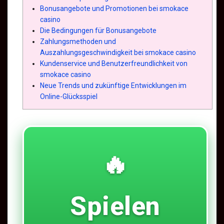
Bonusangebote und Promotionen bei smokace
casino
Die Bedingungen für Bonusangebote
Zahlungsmethoden und
Auszahlungsgeschwindigkeit bei smokace casino
Kundenservice und Benutzerfreundlichkeit von
smokace casino
Neue Trends und zukünftige Entwicklungen im
Online-Glücksspiel
🔥
Spielen