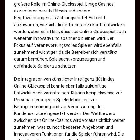
größere Rolle im Online-Glücksspiel. Einige Casinos
akzeptieren bereits Bitcoin und andere
Kryptowährungen als Zahlungsmittel. Es bleibt
abzuwarten, wie sich diese Trends in Zukunft entwickeln
werden, aber es ist klar, dass das Online-Glücksspiel auch
weiterhin innovativ und spannend bleiben wird. Der
Fokus auf verantwortungsvolles Spielen wird ebenfalls
zunehmend wichtiger, da die Betreiber sich verstärkt
darum bemühen, Spielsucht vorzubeugen und
gefährdete Spieler zu schützen.
Die Integration von künstlicher Intelligenz (KI) in das
Online-Glücksspiel könnte ebenfalls zukünftige
Entwicklungen vorantreiben. KI kann beispielsweise zur
Personalisierung von Spielerlebnissen, zur
Betrugserkennung und zur Verbesserung des
Kundenservice eingesetzt werden. Der Wettbewerb
zwischen den Online-Casinos wird voraussichtlich weiter
zunehmen, was zu noch besseren Angeboten und
innovativeren Funktionen für die Spieler führen wird. Die