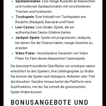
Spielautomaten:
Eine riesige Auswahl an klassischen
und modernen Spielautomaten mit verschiedenen
Themen und Funktionen.
Tischspiele:
Eine Vielzahl von Tischspielen wie
Roulette, Blackjack, Baccarat und Poker.
Live-Casino:
Live-Dealer-Spiele, die ein
authentisches Casino-Erlebnis bieten.
Jackpot-Spiele:
Spiele mit progressiven Jackpots,
bei denen Sie die Chance haben, riesige Gewinne zu
erzielen.
Video Poker:
Verschiedene Varianten von Video
Poker für Fans dieses klassischen Casinospiels.
Die benutzerfreundliche Oberfläche von smokace casino
erleichtert es den Spielern, ihre Lieblingsspiele zu finden.
Sie können die Spiele nach Kategorie, Anbieter oder Titel
durchsuchen. Darüber hinaus bietet die Plattform eine
Suchfunktion, mit der Sie schnell die gewünschten
Spiele finden können.
BONUSANGEBOTE UND