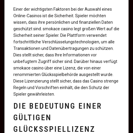
Einer der wichtigsten Faktoren bei der Auswahl eines
Online-Casinos ist die Sicherheit. Spieler möchten
wissen, dass ihre persönlichen und finanziellen Daten
geschützt sind. smokace casino legt großen Wert auf die
Sicherheit seiner Spieler. Die Plattform verwendet
fortschrittliche Verschlüsselungstechnologien, um alle
Transaktionen und Datenübertragungen zu schützen.
Dies stellt sicher, dass Ihre Informationen vor
unbefugtem Zugriff sicher sind. Darüber hinaus verfügt
smokace casino über eine Lizenz, die von einer
renommierten Glücksspielbehörde ausgestellt wurde.
Diese Lizenzierung stellt sicher, dass das Casino strenge
Regeln und Vorschriften einhält, die den Schutz der
Spieler gewährleisten.
DIE BEDEUTUNG EINER
GÜLTIGEN
GLÜCKSSPIELLIZENZ