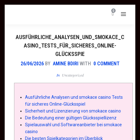
0
AUSFÜHRLICHE_ANALYSEN_UND_SMOKACE_C
ASINO_TESTS_FÜR_SICHERES_ONLINE-
GLÜCKSSPIE
26/06/2026
BY
AMINE BDIRI
WITH
0 COMMENT
In
Uncategorized
Ausführliche Analysen und smokace casino Tests
für sicheres Online-Glücksspiel
Sicherheit und Lizenzierung von smokace casino
Die Bedeutung einer gültigen Glücksspiellizenz
Spielauswahl und Softwareanbieter bei smokace
casino
Die besten Spielkategorien im Überblick