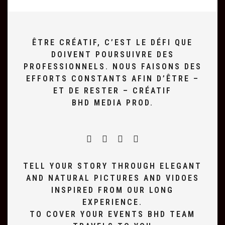
ÊTRE CRÉATIF, C’EST LE DÉFI QUE
DOIVENT POURSUIVRE DES
PROFESSIONNELS. NOUS FAISONS DES
EFFORTS CONSTANTS AFIN D’ÊTRE –
ET DE RESTER – CRÉATIF
BHD MEDIA PROD.
TELL YOUR STORY THROUGH ELEGANT
AND NATURAL PICTURES AND VIDOES
INSPIRED FROM OUR LONG
EXPERIENCE.
TO COVER YOUR EVENTS BHD TEAM