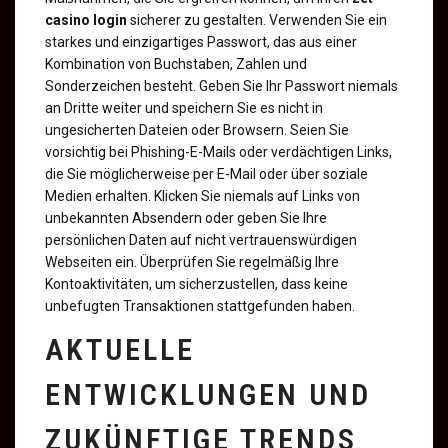
casino login
sicherer zu gestalten. Verwenden Sie ein
starkes und einzigartiges Passwort, das aus einer
Kombination von Buchstaben, Zahlen und
Sonderzeichen besteht. Geben Sie Ihr Passwort niemals
an Dritte weiter und speichern Sie es nicht in
ungesicherten Dateien oder Browsern. Seien Sie
vorsichtig bei Phishing-E-Mails oder verdächtigen Links,
die Sie möglicherweise per E-Mail oder über soziale
Medien erhalten. Klicken Sie niemals auf Links von
unbekannten Absendern oder geben Sie Ihre
persönlichen Daten auf nicht vertrauenswürdigen
Webseiten ein. Überprüfen Sie regelmäßig Ihre
Kontoaktivitäten, um sicherzustellen, dass keine
unbefugten Transaktionen stattgefunden haben.
AKTUELLE
ENTWICKLUNGEN UND
ZUKÜNFTIGE TRENDS