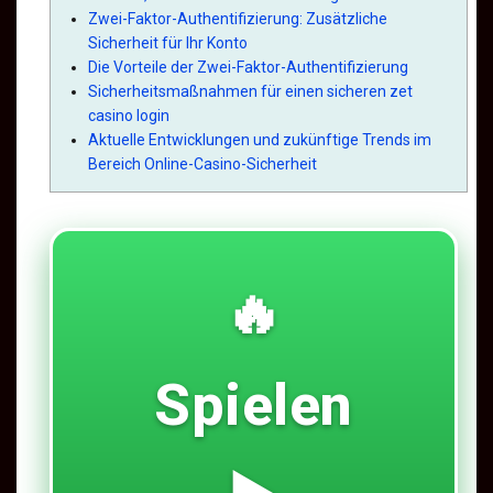
Zwei-Faktor-Authentifizierung: Zusätzliche
Sicherheit für Ihr Konto
Die Vorteile der Zwei-Faktor-Authentifizierung
Sicherheitsmaßnahmen für einen sicheren zet
casino login
Aktuelle Entwicklungen und zukünftige Trends im
Bereich Online-Casino-Sicherheit
🔥
Spielen