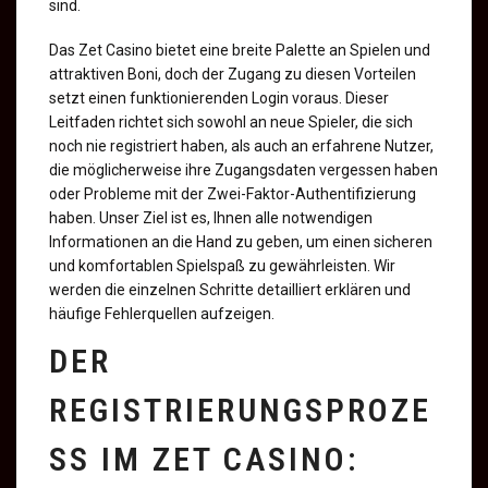
sind.
Das Zet Casino bietet eine breite Palette an Spielen und
attraktiven Boni, doch der Zugang zu diesen Vorteilen
setzt einen funktionierenden Login voraus. Dieser
Leitfaden richtet sich sowohl an neue Spieler, die sich
noch nie registriert haben, als auch an erfahrene Nutzer,
die möglicherweise ihre Zugangsdaten vergessen haben
oder Probleme mit der Zwei-Faktor-Authentifizierung
haben. Unser Ziel ist es, Ihnen alle notwendigen
Informationen an die Hand zu geben, um einen sicheren
und komfortablen Spielspaß zu gewährleisten. Wir
werden die einzelnen Schritte detailliert erklären und
häufige Fehlerquellen aufzeigen.
DER
REGISTRIERUNGSPROZE
SS IM ZET CASINO: