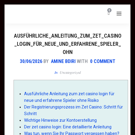
0
AUSFÜHRLICHE_ANLEITUNG_ZUM_ZET_CASINO
_LOGIN_FÜR_NEUE_UND_ERFAHRENE_SPIELER_
OHN
30/06/2026
BY
AMINE BDIRI
WITH
0 COMMENT
In
Uncategorized
Ausführliche Anleitung zum zet casino login für
neue und erfahrene Spieler ohne Risiko
Der Registrierungsprozess im Zet Casino: Schritt für
Schritt
Wichtige Hinweise zur Kontoerstellung
Der zet casino login: Eine detaillierte Anleitung
Was tun, wenn Sie Ihr Passwort vergessen haben?