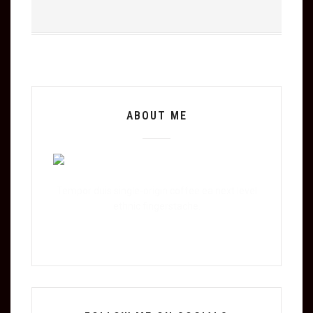
ABOUT ME
Tempor duis single-origin coffee ea next level
ethnic fingerstache.