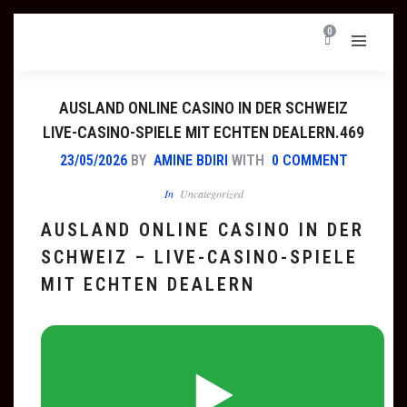
0
AUSLAND ONLINE CASINO IN DER SCHWEIZ
LIVE-CASINO-SPIELE MIT ECHTEN DEALERN.469
23/05/2026
BY
AMINE BDIRI
WITH
0 COMMENT
In
Uncategorized
AUSLAND ONLINE CASINO IN DER
SCHWEIZ – LIVE-CASINO-SPIELE
MIT ECHTEN DEALERN
▶️