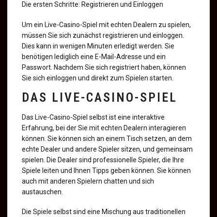
Die ersten Schritte: Registrieren und Einloggen
Um ein Live-Casino-Spiel mit echten Dealern zu spielen,
müssen Sie sich zunächst registrieren und einloggen.
Dies kann in wenigen Minuten erledigt werden. Sie
benötigen lediglich eine E-Mail-Adresse und ein
Passwort. Nachdem Sie sich registriert haben, können
Sie sich einloggen und direkt zum Spielen starten.
DAS LIVE-CASINO-SPIEL
Das Live-Casino-Spiel selbst ist eine interaktive
Erfahrung, bei der Sie mit echten Dealern interagieren
können. Sie können sich an einem Tisch setzen, an dem
echte Dealer und andere Spieler sitzen, und gemeinsam
spielen. Die Dealer sind professionelle Spieler, die Ihre
Spiele leiten und Ihnen Tipps geben können. Sie können
auch mit anderen Spielern chatten und sich
austauschen.
Die Spiele selbst sind eine Mischung aus traditionellen