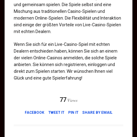
und gemeinsam spielen. Die Spiele selbst sind eine
Mischung aus traditionellen Casino-Spielen und
modernen Online-Spielen. Die Flexibilität und Interaktion
sind einige der größten Vorteile von Live-Casino-Spielen
mit echten Dealern.
Wenn Sie sich für ein Live-Casino-Spiel mit echten
Dealern entschieden haben, können Sie sich an einem
der vielen Online-Casinos anmelden, die solche Spiele
anbieten. Sie können sich registrieren, einloggen und
direkt zum Spielen starten. Wir wünschen Ihnen viel
Glück und eine gute Spielerfahrung!
77
Views
FACEBOOK
TWEET IT
PIN IT
SHARE BY EMAIL