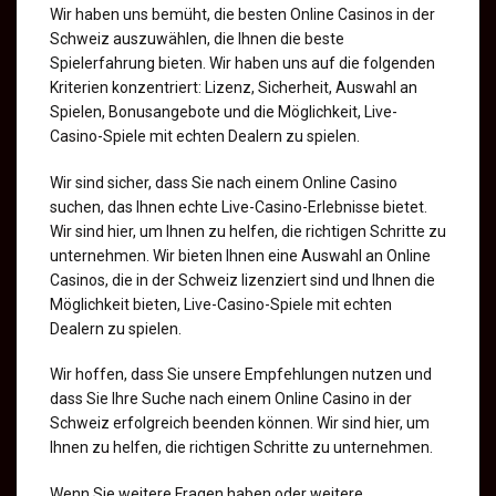
Wir haben uns bemüht, die besten Online Casinos in der
Schweiz auszuwählen, die Ihnen die beste
Spielerfahrung bieten. Wir haben uns auf die folgenden
Kriterien konzentriert: Lizenz, Sicherheit, Auswahl an
Spielen, Bonusangebote und die Möglichkeit, Live-
Casino-Spiele mit echten Dealern zu spielen.
Wir sind sicher, dass Sie nach einem Online Casino
suchen, das Ihnen echte Live-Casino-Erlebnisse bietet.
Wir sind hier, um Ihnen zu helfen, die richtigen Schritte zu
unternehmen. Wir bieten Ihnen eine Auswahl an Online
Casinos, die in der Schweiz lizenziert sind und Ihnen die
Möglichkeit bieten, Live-Casino-Spiele mit echten
Dealern zu spielen.
Wir hoffen, dass Sie unsere Empfehlungen nutzen und
dass Sie Ihre Suche nach einem Online Casino in der
Schweiz erfolgreich beenden können. Wir sind hier, um
Ihnen zu helfen, die richtigen Schritte zu unternehmen.
Wenn Sie weitere Fragen haben oder weitere