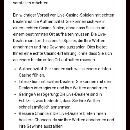
vorstellen möchten.
Ein wichtiger Vorteil von Live-Casino-Spielen mit echten
Dealern ist die Authentizität. Sie können sich wie in
einem echten Casino fühlen, ohne dass Sie sich an
einem bestimmten Ort aufhalten müssen. Die Live-
Dealere sind professionelle Spieler, die Ihre Wetten
annahmen und Ihre Gewinne auszahlen. Dies bietet
Ihnen eine echte Casino-Erfahrung, ohne dass Sie sich
an einem bestimmten Ort aufhalten müssen.
Authentizität: Sie können sich wie in einem echten
Casino fühlen.
Interaktion mit echten Dealern: Sie können mit den
Dealern interagieren und Ihre Wetten annahmen.
Geringe Verzögerung: Die Live-Dealere sind in
Echtzeit, was bedeutet, dass Sie Ihre Wetten
schnellstmöglich annahmen.
Bessere Chancen: Die Live-Dealere bieten Ihnen
bessere Chancen, da sie Ihre Wetten annahmen und
Ihre Gewinne auszahlen.