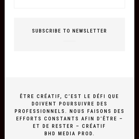
SUBSCRIBE TO NEWSLETTER
ÊTRE CRÉATIF, C’EST LE DÉFI QUE
DOIVENT POURSUIVRE DES
PROFESSIONNELS. NOUS FAISONS DES
EFFORTS CONSTANTS AFIN D’ÊTRE –
ET DE RESTER – CRÉATIF
BHD MEDIA PROD.