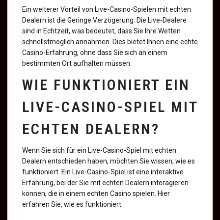
Ein weiterer Vorteil von Live-Casino-Spielen mit echten
Dealern ist die Geringe Verzögerung. Die Live-Dealere
sind in Echtzeit, was bedeutet, dass Sie Ihre Wetten
schnellstmöglich annahmen. Dies bietet Ihnen eine echte
Casino-Erfahrung, ohne dass Sie sich an einem
bestimmten Ort aufhalten müssen.
WIE FUNKTIONIERT EIN
LIVE-CASINO-SPIEL MIT
ECHTEN DEALERN?
Wenn Sie sich für ein Live-Casino-Spiel mit echten
Dealern entschieden haben, möchten Sie wissen, wie es
funktioniert. Ein Live-Casino-Spiel ist eine interaktive
Erfahrung, bei der Sie mit echten Dealern interagieren
können, die in einem echten Casino spielen. Hier
erfahren Sie, wie es funktioniert.