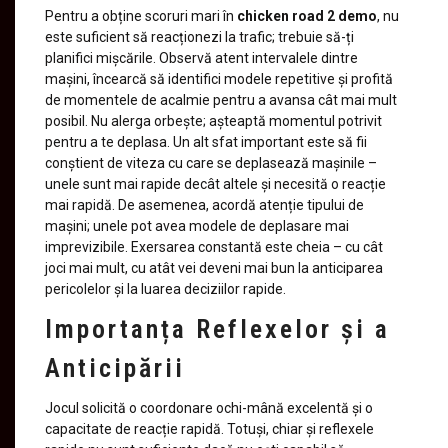
Pentru a obține scoruri mari în
chicken road 2 demo
, nu
este suficient să reacționezi la trafic; trebuie să-ți
planifici mișcările. Observă atent intervalele dintre
mașini, încearcă să identifici modele repetitive și profită
de momentele de acalmie pentru a avansa cât mai mult
posibil. Nu alerga orbește; așteaptă momentul potrivit
pentru a te deplasa. Un alt sfat important este să fii
conștient de viteza cu care se deplasează mașinile –
unele sunt mai rapide decât altele și necesită o reacție
mai rapidă. De asemenea, acordă atenție tipului de
mașini; unele pot avea modele de deplasare mai
imprevizibile. Exersarea constantă este cheia – cu cât
joci mai mult, cu atât vei deveni mai bun la anticiparea
pericolelor și la luarea deciziilor rapide.
Importanța Reflexelor și a
Anticipării
Jocul solicită o coordonare ochi-mână excelentă și o
capacitate de reacție rapidă. Totuși, chiar și reflexele