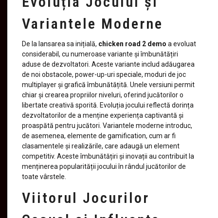
Evoluția Jocului și
Variantele Moderne
De la lansarea sa inițială,
chicken road 2 demo
a evoluat
considerabil, cu numeroase variante și îmbunătățiri
aduse de dezvoltatori. Aceste variante includ adăugarea
de noi obstacole, power-up-uri speciale, moduri de joc
multiplayer și grafică îmbunătățită. Unele versiuni permit
chiar și crearea propriilor niveluri, oferind jucătorilor o
libertate creativă sporită. Evoluția jocului reflectă dorința
dezvoltatorilor de a menține experiența captivantă și
proaspătă pentru jucători. Variantele moderne introduc,
de asemenea, elemente de gamification, cum ar fi
clasamentele și realizările, care adaugă un element
competitiv. Aceste îmbunătățiri și inovații au contribuit la
menținerea popularității jocului în rândul jucătorilor de
toate vârstele.
Viitorul Jocurilor