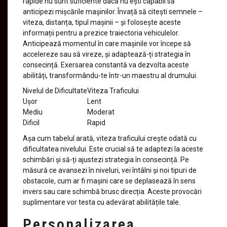
rapide nu sunt suficiente dacă nu ești capabil să
anticipezi mișcările mașinilor. Învață să citești semnele –
viteza, distanța, tipul mașinii – și folosește aceste
informații pentru a prezice traiectoria vehiculelor.
Anticipează momentul în care mașinile vor începe să
accelereze sau să vireze, și adaptează-ți strategia în
consecință. Exersarea constantă va dezvolta aceste
abilități, transformându-te într-un maestru al drumului.
Nivelul de Dificultate
Viteza Traficului
Ușor
Lent
Mediu
Moderat
Dificil
Rapid
Așa cum tabelul arată, viteza traficului crește odată cu
dificultatea nivelului. Este crucial să te adaptezi la aceste
schimbări și să-ți ajustezi strategia în consecință. Pe
măsură ce avansezi în niveluri, vei întâlni și noi tipuri de
obstacole, cum ar fi mașini care se deplasează în sens
invers sau care schimbă brusc direcția. Aceste provocări
suplimentare vor testa cu adevărat abilitățile tale.
Personalizarea