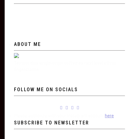
ABOUT ME
Tempor duis single-origin coffee ea next level ethnic
fingerstache.
FOLLOW ME ON SOCIALS
Please authorize with your Instagram account
here
SUBSCRIBE TO NEWSLETTER