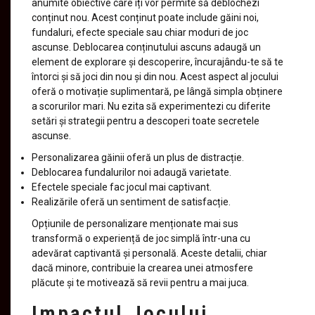
anumite obiective care îți vor permite să deblochezi
conținut nou. Acest conținut poate include găini noi,
fundaluri, efecte speciale sau chiar moduri de joc
ascunse. Deblocarea conținutului ascuns adaugă un
element de explorare și descoperire, încurajându-te să te
întorci și să joci din nou și din nou. Acest aspect al jocului
oferă o motivație suplimentară, pe lângă simpla obținere
a scorurilor mari. Nu ezita să experimentezi cu diferite
setări și strategii pentru a descoperi toate secretele
ascunse.
Personalizarea găinii oferă un plus de distracție.
Deblocarea fundalurilor noi adaugă varietate.
Efectele speciale fac jocul mai captivant.
Realizările oferă un sentiment de satisfacție.
Opțiunile de personalizare menționate mai sus
transformă o experiență de joc simplă într-una cu
adevărat captivantă și personală. Aceste detalii, chiar
dacă minore, contribuie la crearea unei atmosfere
plăcute și te motivează să revii pentru a mai juca.
Impactul Jocului