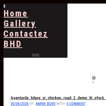
Home
Gallery
Contactez
BHD
0
Aventurile_hilare_și_chicken_road_2_demo_îți_oferă_
30/06/2026
BY
AMINE BDIRI
WITH
0 COMMENT