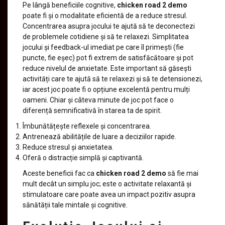
Pe lângă beneficiile cognitive,
chicken road 2 demo
poate fi și o modalitate eficientă de a reduce stresul.
Concentrarea asupra jocului te ajută să te deconectezi
de problemele cotidiene și să te relaxezi. Simplitatea
jocului și feedback-ul imediat pe care îl primești (fie
puncte, fie eșec) pot fi extrem de satisfăcătoare și pot
reduce nivelul de anxietate. Este important să găsești
activități care te ajută să te relaxezi și să te detensionezi,
iar acest joc poate fi o opțiune excelentă pentru mulți
oameni. Chiar și câteva minute de joc pot face o
diferență semnificativă în starea ta de spirit.
Îmbunătățește reflexele și concentrarea.
Antrenează abilitățile de luare a deciziilor rapide.
Reduce stresul și anxietatea.
Oferă o distracție simplă și captivantă.
Aceste beneficii fac ca
chicken road 2 demo
să fie mai
mult decât un simplu joc; este o activitate relaxantă și
stimulatoare care poate avea un impact pozitiv asupra
sănătății tale mintale și cognitive.