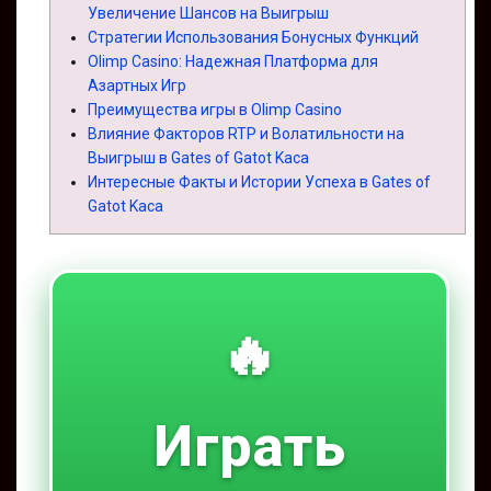
Увеличение Шансов на Выигрыш
Стратегии Использования Бонусных Функций
Olimp Casino: Надежная Платформа для
Азартных Игр
Преимущества игры в Olimp Casino
Влияние Факторов RTP и Волатильности на
Выигрыш в Gates of Gatot Kaca
Интересные Факты и Истории Успеха в Gates of
Gatot Kaca
🔥
Играть