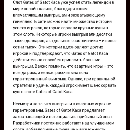
Слот Gates of Gatot Kaca уже успел стать легендой в
мире онлайн-казино, благодаря своим
впечатляющим выигрышам и захватывающему
геймплею. В сети можно найти множество историй
успеха игроков, которые сорвали крупные куши в
этом слоте. Некоторые игроки выигрывали десятки
тысяч долларов, а отдельные счастливчики – и вовсе
сотни тысяч. Эти истории вдохновляют других
игроков и подтверждают, что Gates of Gatot Kaca
действительно способен приносить большие
выигрыши. Важно помнить, что азартные игры – это
всегда риск, и нельзя рассчитывать на
гарантированный выигрыш. Однако, при правильной
стратегии и удаче, каждый игрок имеет шанс сорвать
куш в слоте Gates of Gatot Kaca.
Несмотря на то, что выигрыши в азартных играх не
гарантированы, Gates of Gatot Kaca предлагает
захватывающий и потенциально прибыльный опыт.
Разработчики постоянно работают над улучшением
слота, добавляя новые функции и возможности.