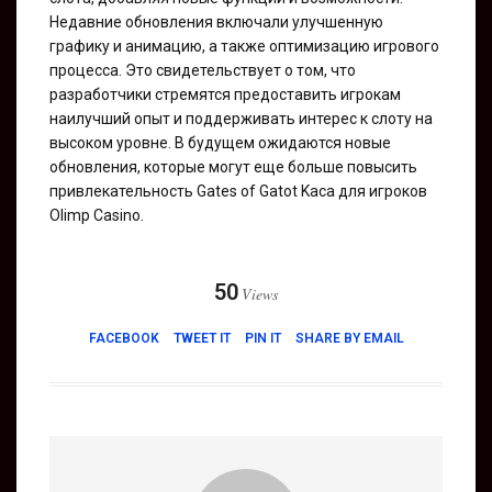
Недавние обновления включали улучшенную
графику и анимацию, а также оптимизацию игрового
процесса. Это свидетельствует о том, что
разработчики стремятся предоставить игрокам
наилучший опыт и поддерживать интерес к слоту на
высоком уровне. В будущем ожидаются новые
обновления, которые могут еще больше повысить
привлекательность Gates of Gatot Kaca для игроков
Olimp Casino.
50
Views
FACEBOOK
TWEET IT
PIN IT
SHARE BY EMAIL