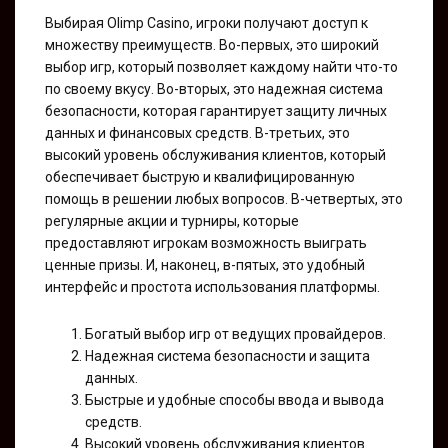
Выбирая Olimp Casino, игроки получают доступ к
множеству преимуществ. Во-первых, это широкий
выбор игр, который позволяет каждому найти что-то
по своему вкусу. Во-вторых, это надежная система
безопасности, которая гарантирует защиту личных
данных и финансовых средств. В-третьих, это
высокий уровень обслуживания клиентов, который
обеспечивает быструю и квалифицированную
помощь в решении любых вопросов. В-четвертых, это
регулярные акции и турниры, которые
предоставляют игрокам возможность выиграть
ценные призы. И, наконец, в-пятых, это удобный
интерфейс и простота использования платформы.
Богатый выбор игр от ведущих провайдеров.
Надежная система безопасности и защита
данных.
Быстрые и удобные способы ввода и вывода
средств.
Высокий уровень обслуживания клиентов.