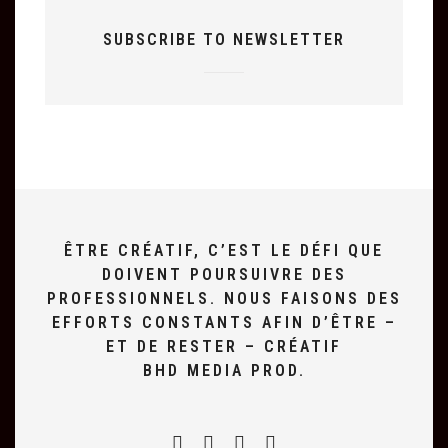
SUBSCRIBE TO NEWSLETTER
ÊTRE CRÉATIF, C’EST LE DÉFI QUE
DOIVENT POURSUIVRE DES
PROFESSIONNELS. NOUS FAISONS DES
EFFORTS CONSTANTS AFIN D’ÊTRE –
ET DE RESTER – CRÉATIF
BHD MEDIA PROD.