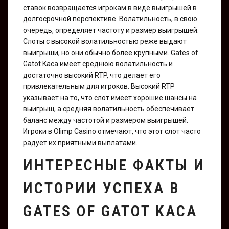
ставок возвращается игрокам в виде выигрышей в
долгосрочной перспективе. Волатильность, в свою
очередь, определяет частоту и размер выигрышей.
Слоты с высокой волатильностью реже выдают
выигрыши, но они обычно более крупными. Gates of
Gatot Kaca имеет среднюю волатильность и
достаточно высокий RTP, что делает его
привлекательным для игроков. Высокий RTP
указывает на то, что слот имеет хорошие шансы на
выигрыш, а средняя волатильность обеспечивает
баланс между частотой и размером выигрышей.
Игроки в Olimp Casino отмечают, что этот слот часто
радует их приятными выплатами.
ИНТЕРЕСНЫЕ ФАКТЫ И
ИСТОРИИ УСПЕХА В
GATES OF GATOT KACA