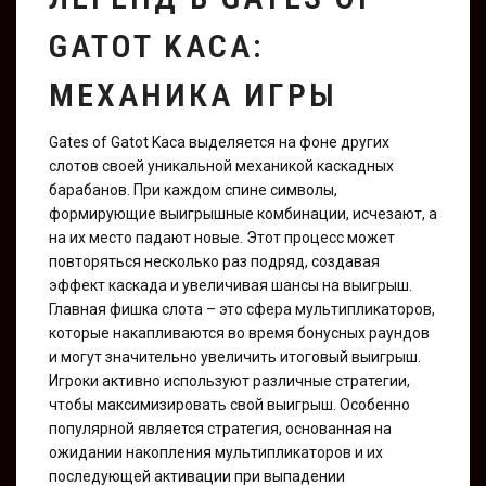
GATOT KACA:
МЕХАНИКА ИГРЫ
Gates of Gatot Kaca выделяется на фоне других
слотов своей уникальной механикой каскадных
барабанов. При каждом спине символы,
формирующие выигрышные комбинации, исчезают, а
на их место падают новые. Этот процесс может
повторяться несколько раз подряд, создавая
эффект каскада и увеличивая шансы на выигрыш.
Главная фишка слота – это сфера мультипликаторов,
которые накапливаются во время бонусных раундов
и могут значительно увеличить итоговый выигрыш.
Игроки активно используют различные стратегии,
чтобы максимизировать свой выигрыш. Особенно
популярной является стратегия, основанная на
ожидании накопления мультипликаторов и их
последующей активации при выпадении