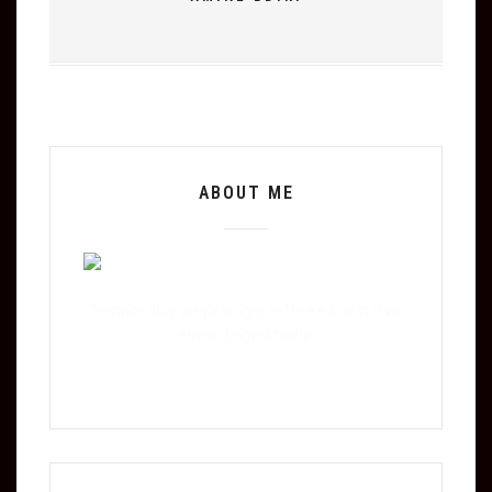
ABOUT ME
Tempor duis single-origin coffee ea next level
ethnic fingerstache.