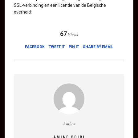
SSL-verbinding en een licentie van de Belgische
overheid.
67
Views
FACEBOOK
TWEET IT
PIN IT
SHARE BY EMAIL
Author
AMINE BDIRI