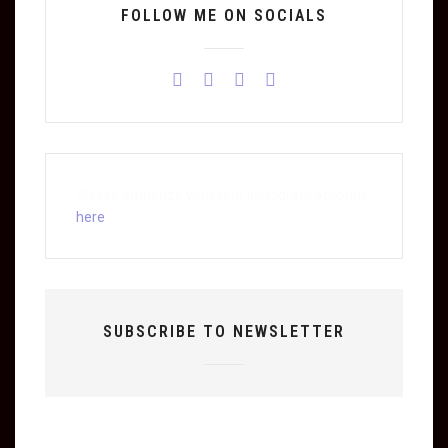
FOLLOW ME ON SOCIALS
Please authorize with your Instagram account
here
SUBSCRIBE TO NEWSLETTER