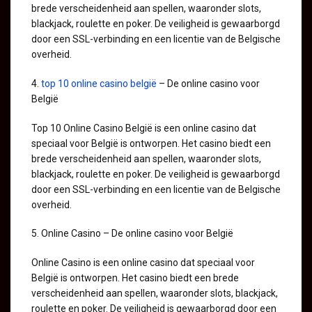
brede verscheidenheid aan spellen, waaronder slots,
blackjack, roulette en poker. De veiligheid is gewaarborgd
door een SSL-verbinding en een licentie van de Belgische
overheid.
4.
top 10 online casino belgië
– De online casino voor
België
Top 10 Online Casino België is een online casino dat
speciaal voor België is ontworpen. Het casino biedt een
brede verscheidenheid aan spellen, waaronder slots,
blackjack, roulette en poker. De veiligheid is gewaarborgd
door een SSL-verbinding en een licentie van de Belgische
overheid.
5. Online Casino – De online casino voor België
Online Casino is een online casino dat speciaal voor
België is ontworpen. Het casino biedt een brede
verscheidenheid aan spellen, waaronder slots, blackjack,
roulette en poker. De veiligheid is gewaarborgd door een