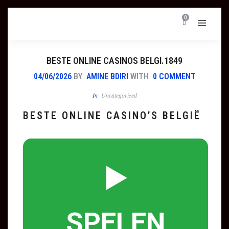
0
BESTE ONLINE CASINOS BELGI.1849
04/06/2026
BY
AMINE BDIRI
WITH
0 COMMENT
In
Uncategorized
BESTE ONLINE CASINO’S BELGIË
▶️
SPELEN