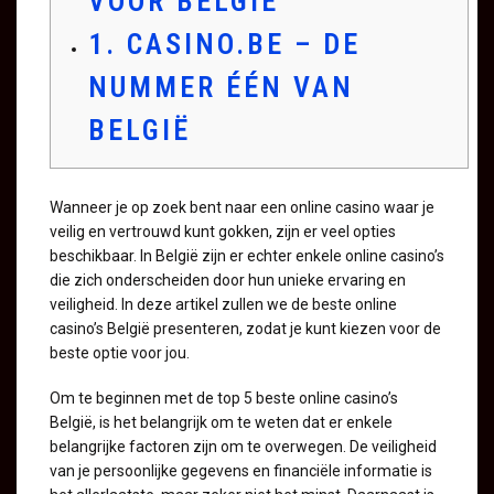
VOOR BELGIË
1. CASINO.BE – DE
NUMMER ÉÉN VAN
BELGIË
Wanneer je op zoek bent naar een online casino waar je
veilig en vertrouwd kunt gokken, zijn er veel opties
beschikbaar. In België zijn er echter enkele online casino’s
die zich onderscheiden door hun unieke ervaring en
veiligheid. In deze artikel zullen we de beste online
casino’s België presenteren, zodat je kunt kiezen voor de
beste optie voor jou.
Om te beginnen met de top 5 beste online casino’s
België, is het belangrijk om te weten dat er enkele
belangrijke factoren zijn om te overwegen. De veiligheid
van je persoonlijke gegevens en financiële informatie is