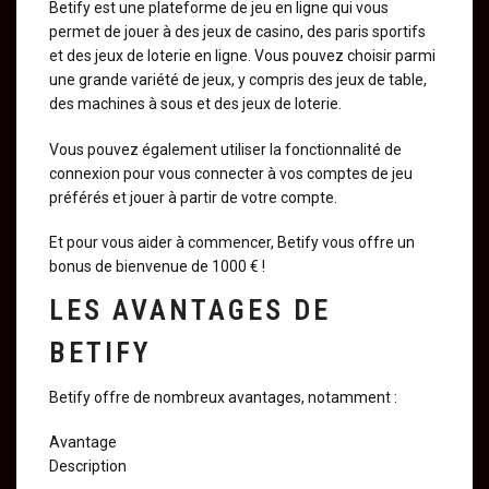
Betify est une plateforme de jeu en ligne qui vous
permet de jouer à des jeux de casino, des paris sportifs
et des jeux de loterie en ligne. Vous pouvez choisir parmi
une grande variété de jeux, y compris des jeux de table,
des machines à sous et des jeux de loterie.
Vous pouvez également utiliser la fonctionnalité de
connexion pour vous connecter à vos comptes de jeu
préférés et jouer à partir de votre compte.
Et pour vous aider à commencer, Betify vous offre un
bonus de bienvenue de 1000 € !
LES AVANTAGES DE
BETIFY
Betify offre de nombreux avantages, notamment :
Avantage
Description