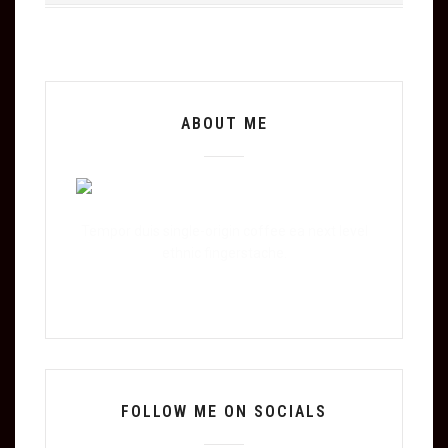
ABOUT ME
Tempor duis single-origin coffee ea next level
ethnic fingerstache.
FOLLOW ME ON SOCIALS