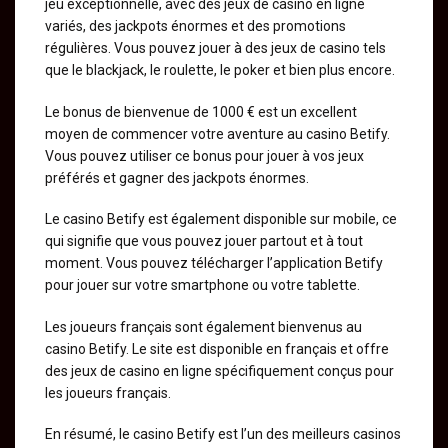
jeu exceptionnelle, avec des jeux de casino en ligne
variés, des jackpots énormes et des promotions
régulières. Vous pouvez jouer à des jeux de casino tels
que le blackjack, le roulette, le poker et bien plus encore.
Le bonus de bienvenue de 1000 € est un excellent
moyen de commencer votre aventure au casino Betify.
Vous pouvez utiliser ce bonus pour jouer à vos jeux
préférés et gagner des jackpots énormes.
Le casino Betify est également disponible sur mobile, ce
qui signifie que vous pouvez jouer partout et à tout
moment. Vous pouvez télécharger l’application Betify
pour jouer sur votre smartphone ou votre tablette.
Les joueurs français sont également bienvenus au
casino Betify. Le site est disponible en français et offre
des jeux de casino en ligne spécifiquement conçus pour
les joueurs français.
En résumé, le casino Betify est l’un des meilleurs casinos