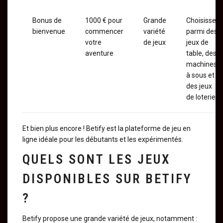
Bonus de
1000 € pour
Grande
Choisissez
bienvenue
commencer
variété
parmi des
votre
de jeux
jeux de
aventure
table, des
machines
à sous et
des jeux
de loterie
Et bien plus encore ! Betify est la plateforme de jeu en
ligne idéale pour les débutants et les expérimentés.
QUELS SONT LES JEUX
DISPONIBLES SUR BETIFY
?
Betify propose une grande variété de jeux, notamment :