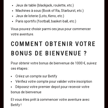
Jeux de table (blackjack, roulette, etc.)
Machines à sous (Book of Ra, Starburst, etc.)
Jeux de loterie (Loto, Keno, etc.)
Paris sportifs (football, basket-ball, etc.)
Vous pouvez choisir parmi ces jeux pour commencer
votre aventure.
COMMENT OBTENIR VOTRE
BONUS DE BIENVENUE ?
Pour obtenir votre bonus de bienvenue de 1000 €, suivez
ces étapes :
Créez un compte sur Betify
Vérifiez votre compte pour valider votre inscription
Déposez votre premier depot pour recevoir votre
bonus de bienvenue
Et vous êtes prêt à commencer votre aventure avec
Betify !