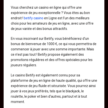
Vous cherchez un casino en ligne qui offre une
expérience de jeu exceptionnelle ? Vous êtes au bon
endroit !
betify casino
en Ligne est l’un des meilleurs
choix pour les amateurs de jeu en ligne, avec une offre
de jeux variée et des bonus attractifs.
En vous inscrivant sur Betify, vous bénéficierez d’un
bonus de bienvenue de 1000 €, ce qui vous permettra de
commencer à jouer avec une somme importante. Mais
ce n’est pas tout ! Betify propose également des
promotions régulières et des offres spéciales pour les
joueurs réguliers.
Le casino Betify est également connu pour sa
plateforme de jeu en ligne de haute qualité, qui offre une
expérience de jeu fluide et sécurisée. Vous pourrez ainsi
jouer à vos jeux préférés, tels que le blackjack, le
roulette, le poker et bien d’autres, partout et à tout
moment.