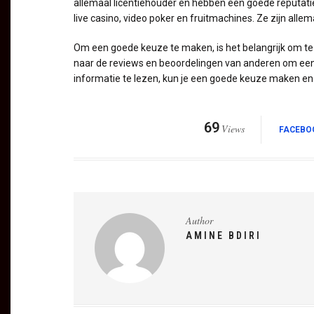
allemaal licentiehouder en hebben een goede reputatie
live casino, video poker en fruitmachines. Ze zijn all
Om een goede keuze te maken, is het belangrijk om te c
naar de reviews en beoordelingen van anderen om een b
informatie te lezen, kun je een goede keuze maken en 
69
Views
FACEBO
Author
AMINE BDIRI