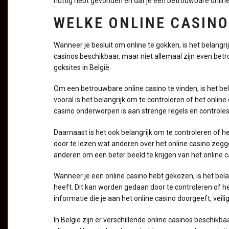
nuttig hebt gevonden en dat je een betrouwbare online
WELKE ONLINE CASIN
Wanneer je besluit om online te gokken, is het belangri
casinos beschikbaar, maar niet allemaal zijn even betrou
goksites in België.
Om een betrouwbare online casino te vinden, is het be
vooral is het belangrijk om te controleren of het online 
casino onderworpen is aan strenge regels en controles
Daarnaast is het ook belangrijk om te controleren of h
door te lezen wat anderen over het online casino zegg
anderen om een beter beeld te krijgen van het online c
Wanneer je een online casino hebt gekozen, is het bela
heeft. Dit kan worden gedaan door te controleren of het
informatie die je aan het online casino doorgeeft, veilig 
In België zijn er verschillende online casinos beschikb