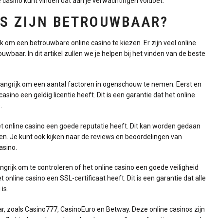
 casino kunt vinden dat aan je verwachtingen voldoet.
OS ZIJN BETROUWBAAR?
jk om een betrouwbare online casino te kiezen. Er zijn veel online
wbaar. In dit artikel zullen we je helpen bij het vinden van de beste
langrijk om een aantal factoren in ogenschouw te nemen. Eerst en
casino een geldig licentie heeft. Dit is een garantie dat het online
.
et online casino een goede reputatie heeft. Dit kan worden gedaan
en. Je kunt ook kijken naar de reviews en beoordelingen van
asino.
ngrijk om te controleren of het online casino een goede veiligheid
 online casino een SSL-certificaat heeft. Dit is een garantie dat alle
is.
aar, zoals Casino777, CasinoEuro en Betway. Deze online casinos zijn