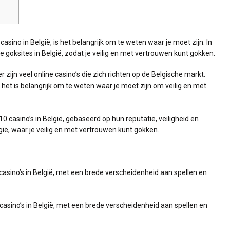
sino in België, is het belangrijk om te weten waar je moet zijn. In
ste goksites in België, zodat je veilig en met vertrouwen kunt gokken.
r zijn veel online casino’s die zich richten op de Belgische markt.
n het is belangrijk om te weten waar je moet zijn om veilig en met
casino’s in België, gebaseerd op hun reputatie, veiligheid en
lgië, waar je veilig en met vertrouwen kunt gokken.
casino’s in België, met een brede verscheidenheid aan spellen en
casino’s in België, met een brede verscheidenheid aan spellen en