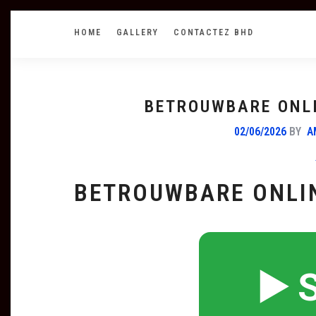
HOME
GALLERY
CONTACTEZ BHD
BETROUWBARE ONLI
02/06/2026
BY
A
BETROUWBARE ONLIN
▶️