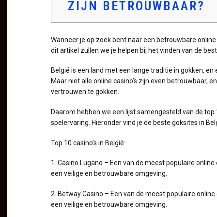
ZIJN BETROUWBAAR?
Wanneer je op zoek bent naar een betrouwbare online ca
dit artikel zullen we je helpen bij het vinden van de be
België is een land met een lange traditie in gokken, en e
Maar niet alle online casino’s zijn even betrouwbaar, e
vertrouwen te gokken.
Daarom hebben we een lijst samengesteld van de top 10 
spelervaring. Hieronder vind je de beste goksites in Be
Top 10 casino’s in België:
1. Casino Lugano – Een van de meest populaire online 
een veilige en betrouwbare omgeving.
2. Betway Casino – Een van de meest populaire online 
een veilige en betrouwbare omgeving.