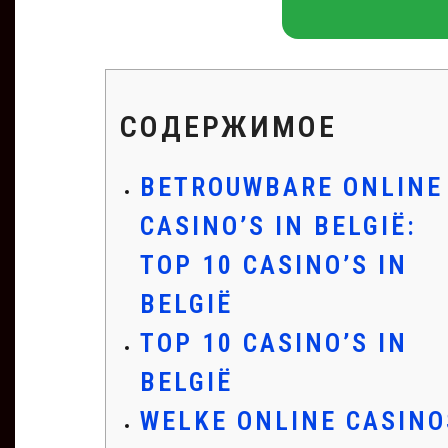
СОДЕРЖИМОЕ
BETROUWBARE ONLINE
CASINO’S IN BELGIË:
TOP 10 CASINO’S IN
BELGIË
TOP 10 CASINO’S IN
BELGIË
WELKE ONLINE CASINO