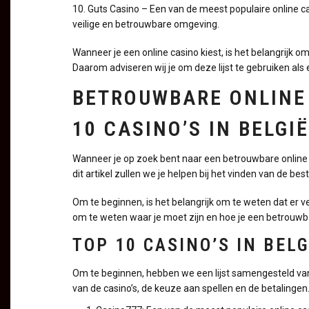
10. Guts Casino – Een van de meest populaire online c
veilige en betrouwbare omgeving.
Wanneer je een online casino kiest, is het belangrijk 
Daarom adviseren wij je om deze lijst te gebruiken als e
BETROUWBARE ONLINE 
10 CASINO’S IN BELGIË
Wanneer je op zoek bent naar een betrouwbare online ca
dit artikel zullen we je helpen bij het vinden van de best
Om te beginnen, is het belangrijk om te weten dat er vee
om te weten waar je moet zijn en hoe je een betrouwba
TOP 10 CASINO’S IN BELG
Om te beginnen, hebben we een lijst samengesteld van d
van de casino’s, de keuze aan spellen en de betalingen