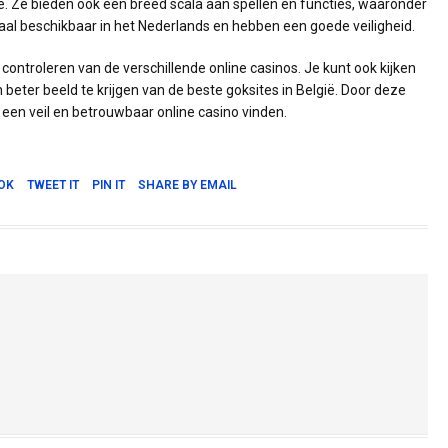
. Ze bieden ook een breed scala aan spellen en functies, waaronder
emaal beschikbaar in het Nederlands en hebben een goede veiligheid.
ontroleren van de verschillende online casinos. Je kunt ook kijken
eter beeld te krijgen van de beste goksites in België. Door deze
een veil en betrouwbaar online casino vinden.
OK
TWEET IT
PIN IT
SHARE BY EMAIL