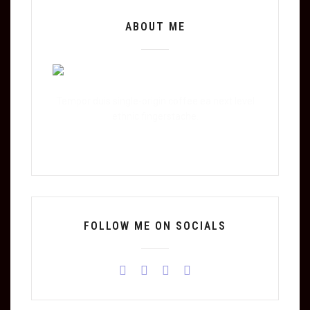
ABOUT ME
Tempor duis single-origin coffee ea next level
ethnic fingerstache.
FOLLOW ME ON SOCIALS