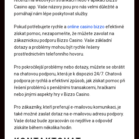
recenzi na webových stránkách nebo v aplikaci Bizzo
Casino app. Vaše názory jsou pro nás velmi důležité a
pomáhají nám lépe poskytovat služby.
Pokud potřebujete rychle a
online casino bizzo
efektivně
získat pomoc, nezapomeňte, že můžete zavolat na
zákaznickou podporu Bizzo Casino. Vaše základní
dotazy a problémy mohou být rychle řešeny
prostřednictvím telefonního hovoru.
Pro pokročilejší problémy nebo dotazy, můžete se obrátit
na chatovou podporu, která je k dispozici 24/7. Chatová
podpora je rychlá a efektivní způsob, jak získat pomoc při
řešení problémů s peněžními transakcemi, hračkami
nebo jinými aspekty hry v Bizzo Casino.
Pro zákazníky, kteří preferují e-mailovou komunikaci, je
také možné zaslat dotaz na e-mailovou adresu podpory.
Vaše dotaz bude zpracován co nejdříve a odpověď
získáte během několika hodin.