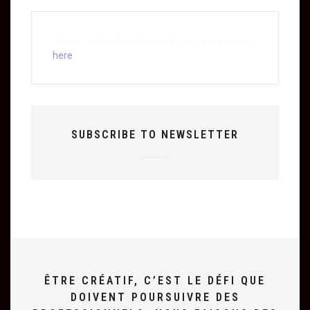
Please authorize with your Instagram account
here
SUBSCRIBE TO NEWSLETTER
ÊTRE CRÉATIF, C’EST LE DÉFI QUE
DOIVENT POURSUIVRE DES