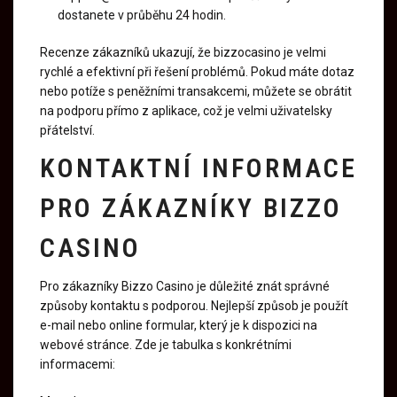
dostanete v průběhu 24 hodin.
Recenze zákazníků ukazují, že bizzocasino je velmi
rychlé a efektivní při řešení problémů. Pokud máte dotaz
nebo potíže s peněžními transakcemi, můžete se obrátit
na podporu přímo z aplikace, což je velmi uživatelsky
přátelství.
KONTAKTNÍ INFORMACE
PRO ZÁKAZNÍKY BIZZO
CASINO
Pro zákazníky Bizzo Casino je důležité znát správné
způsoby kontaktu s podporou. Nejlepší způsob je použít
e-mail nebo online formular, který je k dispozici na
webové stránce. Zde je tabulka s konkrétními
informacemi: