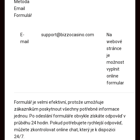
Metoda
Email
Formulář
E-
support@bizzocasino.com
Na
F
mail
webové
stránce
je
možnost
vyplnit
online
formular
Formulář je velmi efektivní, protože umožňuje
zákazníkům poskytnout všechny potřebné informace
jednou. Po odeslání formuláře obvykle získáte odpověď v
průběhu 24 hodin. Pokud potřebujete rychlejší odpověď,
můžete zkontrolovat online chat, který je k dispozici
24/7.