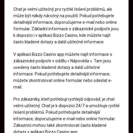
Chat je velmi užitečný pro rychlé řešení problémů, ale
může být někdy náročný na použití. Pokud potřebujete
detailnější informace, doporučujeme e-mail nebo online
formular. Základní informace o zákaznické podpoře jsou
k dispozici i v aplikaci Bizzo Casino, kde můžete najít
často kladené dotazy a další užitečné informace.
V aplikaci Bizzo Casino app můžete najít informace o
zákaznické podpoře v oddílu « Nápověda ». Tam jsou
uvedeny často kladené dotazy a další užitečné
informace. Pokud potřebujete detailnější informace,
můžete zkontrolovat online formular nebo odeslat e-
mail.
Pro zákazníky, kteří potřebují rychlejší odpověď, je chat
velmi užitečný. Chat je k dispozici 24/7 a umožňuje rychlé
řešení problémů. Pokud potřebujete detailnější
informace, doporučujeme e-mail nebo online formular.
Zákazníci mohou také zkontrolovat často kladené
dotazy v aplikaci Bizzo Casino app.