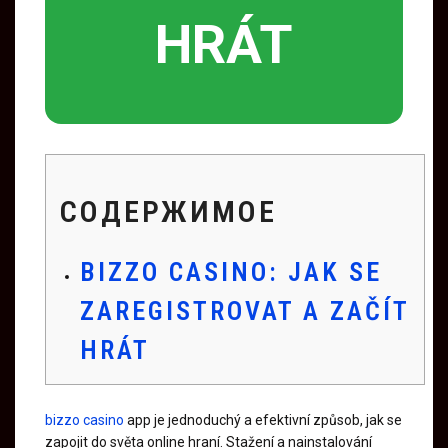
HRÁT
СОДЕРЖИМОЕ
BIZZO CASINO: JAK SE
ZAREGISTROVAT A ZAČÍT
HRÁT
bizzo casino
app je jednoduchý a efektivní způsob, jak se
zapojit do světa online hraní. Stažení a nainstalování