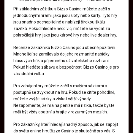
Při základním zážitku s Bizzo Casino můžete začít s
jednoduchými hrami, jako jsou sloty nebo karty. Tyto hry
jsou snadno pochopitelné a nabízejí širokou škálu
zážitků. Pokud hledáte něco víc, můžete se vydát za
pokročilejší hry, jako jsou kárové hry nebo live dealer hry.
Recenze zákazníků Bizzo Casino jsou obecně pozitivní.
Mnoho lidí se zamilovalo do jeho rozmanité nabídky
hlasových hřík a příjemného uživatelského rozhraní.
Pokud hledáte zábavu a bezpečnost, Bizzo Casino je pro
vás ideální volba.
Pro zahájení hry můžete začít s malými sázkami a
postupně se zvyknout na hru. Pokud se cítíte pohodlně,
můžete zvýšit sázky a získat větší výhody.
Nezapomeňte, že hra na peníze má rizika, takže byste
měli být vždy opatrní a hrajte v rozumných mezích.
Pro zákazníky, kteří hledají snadný způsob, jak se zapojit
do světa online hry, Bizzo Casino je skutečně pro vás. S