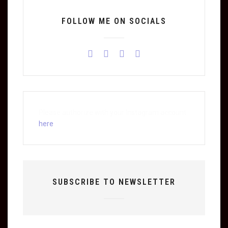
FOLLOW ME ON SOCIALS
Please authorize with your Instagram account
here
SUBSCRIBE TO NEWSLETTER