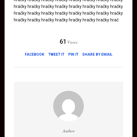
hračky hračky hračky hračky hračky hračky hračky hračky
hračky hračky hračky hračky hračky hračky hračky hračky
hračky hračky hračky hračky hračky hračky hračky hrač
61
Views
FACEBOOK
TWEET IT
PIN IT
SHARE BY EMAIL
Author