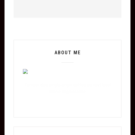
ABOUT ME
Tempor duis single-origin coffee ea next level
ethnic fingerstache.