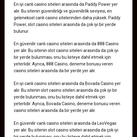
En iyi canlı casino siteleri arasında da Paddy Power yer
alır. Bu sitenin güvenilirliği ve güvenilirlik seviyesi, en
geleneksel canlı casino sitelerinden daha yüksek. Paddy
Power, slot casino siteleri arasında da çok iyi bir yerde
bulunur.
En güvenilir canlı casino siteleri arasında da 888 Casino
yer alır. Bu sitenin slot casino siteleri arasında da çok iyi
bir yerde bulunması, onu bu listeye dahil etmek için
yeterlidir. Ayrıca, 888 Casino, deneme bonusu veren
casino siteleri arasında da bir yerde yer alır.
En iyi canlı casino siteleri arasında da Bovada Casino yer
alır. Bu sitenin slot casino siteleri arasında da çok iyi bir
yerde bulunması, onu bu listeye dahil etmek için
yeterlidir. Ayrıca, Bovada Casino, deneme bonusu veren
casino siteleri arasında da bir yerde yer alır.
En güvenilir canlı casino siteleri arasında da LeoVegas
yer alır. Bu sitenin slot casino siteleri arasında da çok iyi
bir yerde bulunması, onu bu listeye dahil etmek için