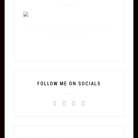
Tempor duis single-origin coffee ea next level
ethnic fingerstache.
FOLLOW ME ON SOCIALS