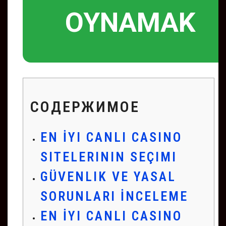
OYNAMAK
СОДЕРЖИМОЕ
EN İYI CANLI CASINO
SITELERININ SEÇIMI
GÜVENLIK VE YASAL
SORUNLARI İNCELEME
EN İYI CANLI CASINO