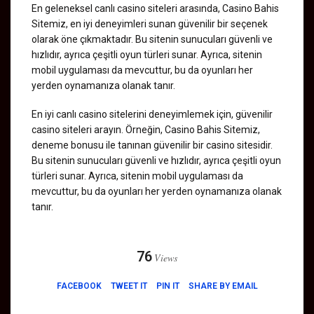
En geleneksel canlı casino siteleri arasında, Casino Bahis
Sitemiz, en iyi deneyimleri sunan güvenilir bir seçenek
olarak öne çıkmaktadır. Bu sitenin sunucuları güvenli ve
hızlıdır, ayrıca çeşitli oyun türleri sunar. Ayrıca, sitenin
mobil uygulaması da mevcuttur, bu da oyunları her
yerden oynamanıza olanak tanır.
En iyi canlı casino sitelerini deneyimlemek için, güvenilir
casino siteleri arayın. Örneğin, Casino Bahis Sitemiz,
deneme bonusu ile tanınan güvenilir bir casino sitesidir.
Bu sitenin sunucuları güvenli ve hızlıdır, ayrıca çeşitli oyun
türleri sunar. Ayrıca, sitenin mobil uygulaması da
mevcuttur, bu da oyunları her yerden oynamanıza olanak
tanır.
76
Views
FACEBOOK
TWEET IT
PIN IT
SHARE BY EMAIL