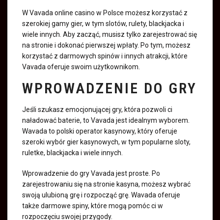
W Vavada online casino w Polsce możesz korzystać z
szerokiej gamy gier, w tym slotów, rulety, blackjacka i
wiele innych. Aby zacząć, musisz tylko zarejestrować się
na stronie i dokonać pierwszej wpłaty. Po tym, możesz
korzystać z darmowych spinów i innych atrakcji, które
Vavada oferuje swoim użytkownikom.
WPROWADZENIE DO GRY
Jeśli szukasz emocjonującej gry, która pozwoli ci
naładować baterie, to Vavada jest idealnym wyborem.
Wavada to polski operator kasynowy, który oferuje
szeroki wybór gier kasynowych, w tym popularne sloty,
ruletke, blackjacka i wiele innych.
Wprowadzenie do gry Vavada jest proste. Po
zarejestrowaniu się na stronie kasyna, możesz wybrać
swoją ulubioną grę i rozpocząć grę. Wavada oferuje
także darmowe spiny, które mogą pomóc ci w
rozpoczęciu swojej przygody.