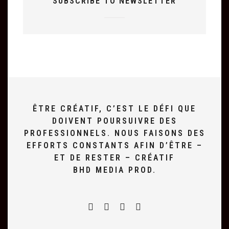
SUBSCRIBE TO NEWSLETTER
ÊTRE CRÉATIF, C’EST LE DÉFI QUE
DOIVENT POURSUIVRE DES
PROFESSIONNELS. NOUS FAISONS DES
EFFORTS CONSTANTS AFIN D’ÊTRE –
ET DE RESTER – CRÉATIF
BHD MEDIA PROD.