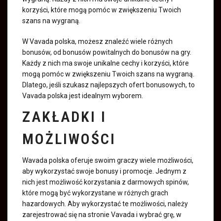
korzyści, które mogą pomóc w zwiększeniu Twoich
szans na wygraną.
W Vavada polska, możesz znaleźć wiele różnych
bonusów, od bonusów powitalnych do bonusów na gry.
Każdy z nich ma swoje unikalne cechy i korzyści, które
mogą pomóc w zwiększeniu Twoich szans na wygraną.
Dlatego, jeśli szukasz najlepszych ofert bonusowych, to
Vavada polska jest idealnym wyborem.
ZAKŁADKI I
MOŻLIWOŚCI
Wavada polska oferuje swoim graczy wiele możliwości,
aby wykorzystać swoje bonusy i promocje. Jednym z
nich jest możliwość korzystania z darmowych spinów,
które mogą być wykorzystane w różnych grach
hazardowych. Aby wykorzystać te możliwości, należy
zarejestrować się na stronie Vavada i wybrać grę, w