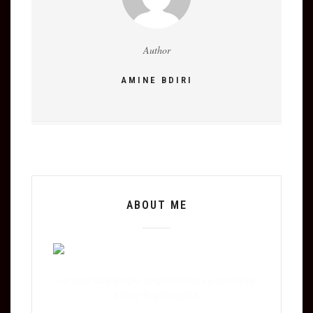
Author
AMINE BDIRI
ABOUT ME
Tempor duis single-origin coffee ea next level
ethnic fingerstache.