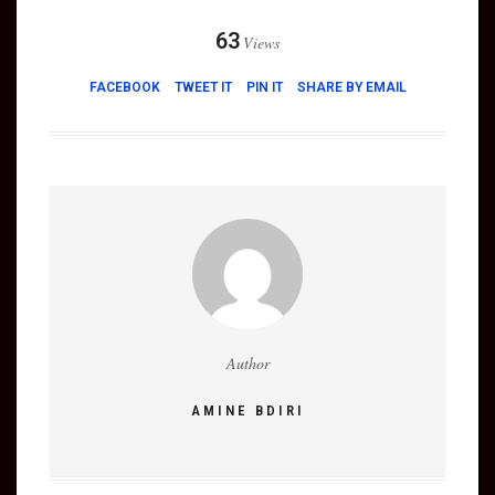
63
Views
FACEBOOK
TWEET IT
PIN IT
SHARE BY EMAIL
Author
AMINE BDIRI