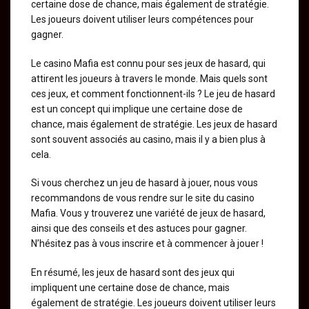
certaine dose de chance, mais également de stratégie.
Les joueurs doivent utiliser leurs compétences pour
gagner.
Le casino Mafia est connu pour ses jeux de hasard, qui
attirent les joueurs à travers le monde. Mais quels sont
ces jeux, et comment fonctionnent-ils ? Le jeu de hasard
est un concept qui implique une certaine dose de
chance, mais également de stratégie. Les jeux de hasard
sont souvent associés au casino, mais il y a bien plus à
cela.
Si vous cherchez un jeu de hasard à jouer, nous vous
recommandons de vous rendre sur le site du casino
Mafia. Vous y trouverez une variété de jeux de hasard,
ainsi que des conseils et des astuces pour gagner.
N’hésitez pas à vous inscrire et à commencer à jouer !
En résumé, les jeux de hasard sont des jeux qui
impliquent une certaine dose de chance, mais
également de stratégie. Les joueurs doivent utiliser leurs