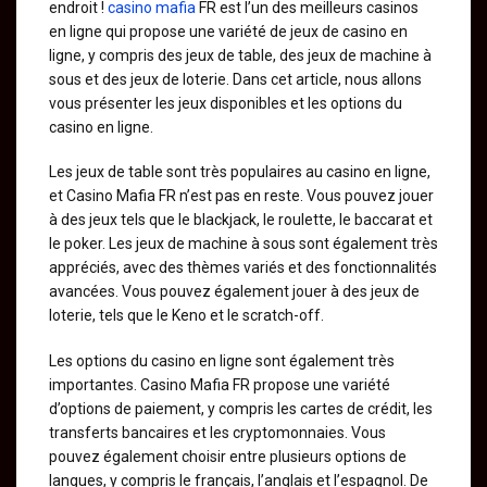
endroit !
casino mafia
FR est l’un des meilleurs casinos
en ligne qui propose une variété de jeux de casino en
ligne, y compris des jeux de table, des jeux de machine à
sous et des jeux de loterie. Dans cet article, nous allons
vous présenter les jeux disponibles et les options du
casino en ligne.
Les jeux de table sont très populaires au casino en ligne,
et Casino Mafia FR n’est pas en reste. Vous pouvez jouer
à des jeux tels que le blackjack, le roulette, le baccarat et
le poker. Les jeux de machine à sous sont également très
appréciés, avec des thèmes variés et des fonctionnalités
avancées. Vous pouvez également jouer à des jeux de
loterie, tels que le Keno et le scratch-off.
Les options du casino en ligne sont également très
importantes. Casino Mafia FR propose une variété
d’options de paiement, y compris les cartes de crédit, les
transferts bancaires et les cryptomonnaies. Vous
pouvez également choisir entre plusieurs options de
langues, y compris le français, l’anglais et l’espagnol. De