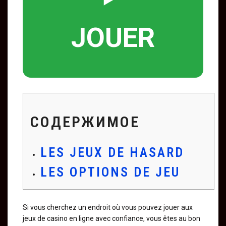
JOUER
СОДЕРЖИМОЕ
LES JEUX DE HASARD
LES OPTIONS DE JEU
Si vous cherchez un endroit où vous pouvez jouer aux
jeux de casino en ligne avec confiance, vous êtes au bon