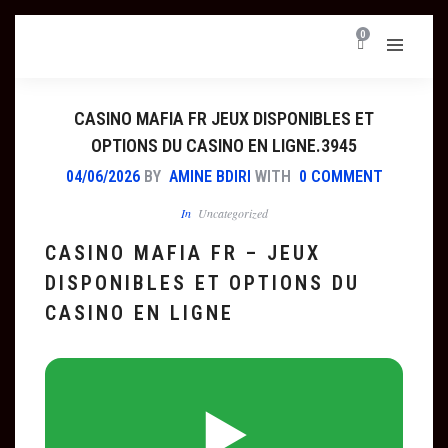
0
CASINO MAFIA FR JEUX DISPONIBLES ET
OPTIONS DU CASINO EN LIGNE.3945
04/06/2026
BY
AMINE BDIRI
WITH
0 COMMENT
In
Uncategorized
CASINO MAFIA FR – JEUX
DISPONIBLES ET OPTIONS DU
CASINO EN LIGNE
▶️