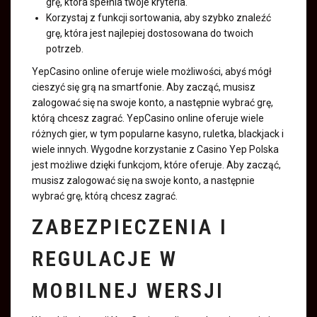
grę, która spełnia twoje kryteria.
Korzystaj z funkcji sortowania, aby szybko znaleźć
grę, która jest najlepiej dostosowana do twoich
potrzeb.
YepCasino online oferuje wiele możliwości, abyś mógł
cieszyć się grą na smartfonie. Aby zacząć, musisz
zalogować się na swoje konto, a następnie wybrać grę,
którą chcesz zagrać. YepCasino online oferuje wiele
różnych gier, w tym popularne kasyno, ruletka, blackjack i
wiele innych. Wygodne korzystanie z Casino Yep Polska
jest możliwe dzięki funkcjom, które oferuje. Aby zacząć,
musisz zalogować się na swoje konto, a następnie
wybrać grę, którą chcesz zagrać.
ZABEZPIECZENIA I
REGULACJE W
MOBILNEJ WERSJI