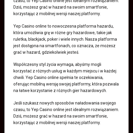
czasu, to Yep Casino online jest idealnym rozwiązaniem.
Dziś, możesz grać w hazard na swoim smartfonie,
korzystając z mobilnej wersji naszej platformy.
Yep Casino online to nowoczesna platforma hazardu,
która umożliwia grę w różne gry hazardowe, takie jak
ruletka, blackjack, poker i wiele innych. Nasza platforma
jest dostępna na smartfonach, co oznacza, że możesz
grać w hazard, gdziekolwiek jesteś.
Współczesny styl życia wymaga, abyśmy mogli
korzystać z różnych usług w każdym miejscu i w każdej
chwili. Yep Casino online spełnia te oczekiwania,
oferując mobilną wersję swojej platformy, która pozwala
na łatwe korzystanie z różnych gier hazardowych.
Jeśli szukasz nowych sposobów naładowania swojego
czasu, to Yep Casino online jest idealnym rozwiązaniem.
Dziś, możesz grać w hazard na swoim smartfonie,
korzystając z mobilnej wersji naszej platformy.