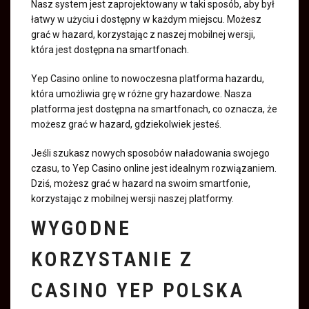
Nasz system jest zaprojektowany w taki sposób, aby był
łatwy w użyciu i dostępny w każdym miejscu. Możesz
grać w hazard, korzystając z naszej mobilnej wersji,
która jest dostępna na smartfonach.
Yep Casino online to nowoczesna platforma hazardu,
która umożliwia grę w różne gry hazardowe. Nasza
platforma jest dostępna na smartfonach, co oznacza, że
możesz grać w hazard, gdziekolwiek jesteś.
Jeśli szukasz nowych sposobów naładowania swojego
czasu, to Yep Casino online jest idealnym rozwiązaniem.
Dziś, możesz grać w hazard na swoim smartfonie,
korzystając z mobilnej wersji naszej platformy.
WYGODNE
KORZYSTANIE Z
CASINO YEP POLSKA