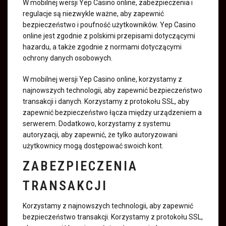
W mobilnej wersji Yep Casino online, zabezpieczenia i
regulacje są niezwykle ważne, aby zapewnić
bezpieczeństwo i poufność użytkowników. Yep Casino
online jest zgodnie z polskimi przepisami dotyczącymi
hazardu, a także zgodnie z normami dotyczącymi
ochrony danych osobowych.
W mobilnej wersji Yep Casino online, korzystamy z
najnowszych technologii, aby zapewnić bezpieczeństwo
transakcji i danych. Korzystamy z protokołu SSL, aby
zapewnić bezpieczeństwo łącza między urządzeniem a
serwerem. Dodatkowo, korzystamy z systemu
autoryzacji, aby zapewnić, że tylko autoryzowani
użytkownicy mogą dostępować swoich kont.
ZABEZPIECZENIA
TRANSAKCJI
Korzystamy z najnowszych technologii, aby zapewnić
bezpieczeństwo transakcji. Korzystamy z protokołu SSL,