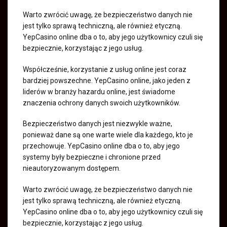
Warto zwrócić uwagę, że bezpieczeństwo danych nie
jest tylko sprawą techniczną, ale również etyczną.
YepCasino online dba o to, aby jego użytkownicy czuli się
bezpiecznie, korzystając z jego usług.
Współcześnie, korzystanie z usług online jest coraz
bardziej powszechne. YepCasino online, jako jeden z
liderów w branży hazardu online, jest świadome
znaczenia ochrony danych swoich użytkowników.
Bezpieczeństwo danych jest niezwykle ważne,
ponieważ dane są one warte wiele dla każdego, kto je
przechowuje. YepCasino online dba o to, aby jego
systemy były bezpieczne i chronione przed
nieautoryzowanym dostępem.
Warto zwrócić uwagę, że bezpieczeństwo danych nie
jest tylko sprawą techniczną, ale również etyczną.
YepCasino online dba o to, aby jego użytkownicy czuli się
bezpiecznie, korzystając z jego usług.