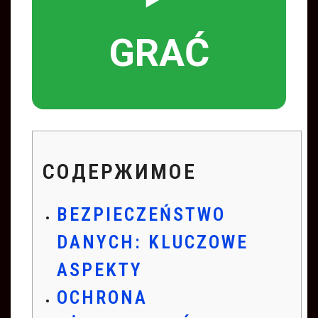
GRAĆ
СОДЕРЖИМОЕ
BEZPIECZEŃSTWO
DANYCH: KLUCZOWE
ASPEKTY
OCHRONA