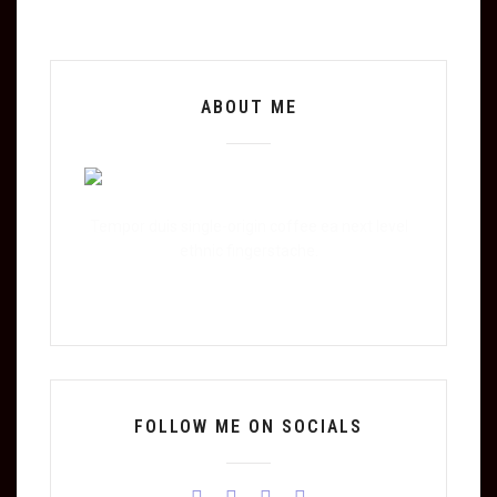
ABOUT ME
Tempor duis single-origin coffee ea next level
ethnic fingerstache.
FOLLOW ME ON SOCIALS