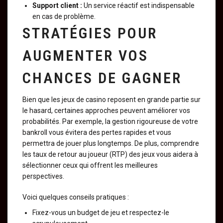
Support client :
Un service réactif est indispensable
en cas de problème.
STRATÉGIES POUR
AUGMENTER VOS
CHANCES DE GAGNER
Bien que les jeux de casino reposent en grande partie sur
le hasard, certaines approches peuvent améliorer vos
probabilités. Par exemple, la gestion rigoureuse de votre
bankroll vous évitera des pertes rapides et vous
permettra de jouer plus longtemps. De plus, comprendre
les taux de retour au joueur (RTP) des jeux vous aidera à
sélectionner ceux qui offrent les meilleures
perspectives.
Voici quelques conseils pratiques :
Fixez-vous un budget de jeu et respectez-le