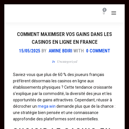
0
COMMENT MAXIMISER VOS GAINS DANS LES
CASINOS EN LIGNE EN FRANCE
15/05/2025
BY
AMINE BDIRI
WITH
0 COMMENT
In
Uncategorized
Saviez-vous que plus de 60 % des joueurs français
préfèrent désormais les casinos en ligne aux
établissements physiques ? Cette tendance croissante
s’explique par la commodité, la diversité des jeux et les
opportunités de gains attractives. Cependant, réussir à
décrocher un
mega win
demande plus que de la chance :
une stratégie bien pensée et une connaissance
approfondie des plateformes sont essentielles.