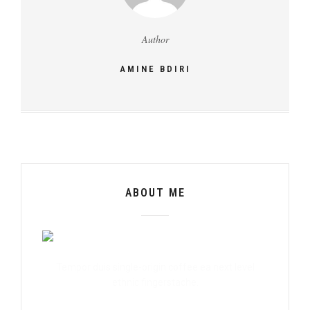
Author
AMINE BDIRI
ABOUT ME
Tempor duis single-origin coffee ea next level
ethnic fingerstache.