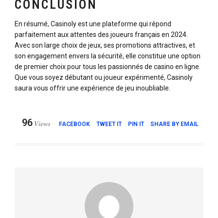
CONCLUSION
En résumé, Casinoly est une plateforme qui répond
parfaitement aux attentes des joueurs français en 2024.
Avec son large choix de jeux, ses promotions attractives, et
son engagement envers la sécurité, elle constitue une option
de premier choix pour tous les passionnés de casino en ligne.
Que vous soyez débutant ou joueur expérimenté, Casinoly
saura vous offrir une expérience de jeu inoubliable.
96
Views
FACEBOOK
TWEET IT
PIN IT
SHARE BY EMAIL