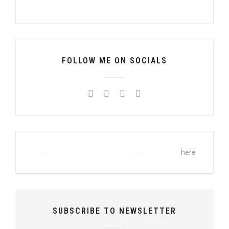
FOLLOW ME ON SOCIALS
Please authorize with your Instagram account
here
SUBSCRIBE TO NEWSLETTER