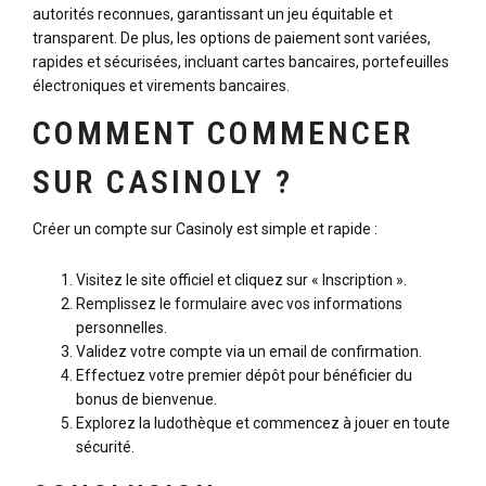
autorités reconnues, garantissant un jeu équitable et
transparent. De plus, les options de paiement sont variées,
rapides et sécurisées, incluant cartes bancaires, portefeuilles
électroniques et virements bancaires.
COMMENT COMMENCER
SUR CASINOLY ?
Créer un compte sur Casinoly est simple et rapide :
Visitez le site officiel et cliquez sur « Inscription ».
Remplissez le formulaire avec vos informations
personnelles.
Validez votre compte via un email de confirmation.
Effectuez votre premier dépôt pour bénéficier du
bonus de bienvenue.
Explorez la ludothèque et commencez à jouer en toute
sécurité.