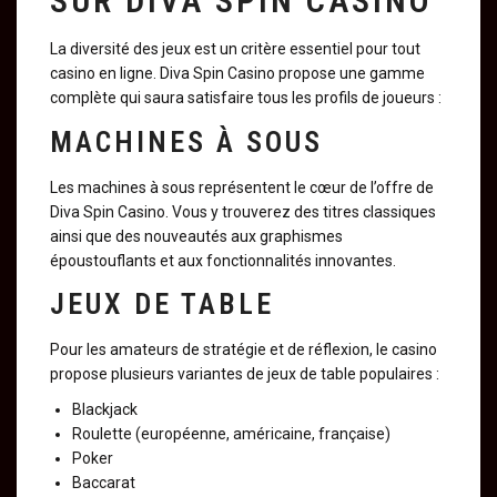
SUR DIVA SPIN CASINO
La diversité des jeux est un critère essentiel pour tout
casino en ligne. Diva Spin Casino propose une gamme
complète qui saura satisfaire tous les profils de joueurs :
MACHINES À SOUS
Les machines à sous représentent le cœur de l’offre de
Diva Spin Casino. Vous y trouverez des titres classiques
ainsi que des nouveautés aux graphismes
époustouflants et aux fonctionnalités innovantes.
JEUX DE TABLE
Pour les amateurs de stratégie et de réflexion, le casino
propose plusieurs variantes de jeux de table populaires :
Blackjack
Roulette (européenne, américaine, française)
Poker
Baccarat