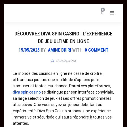
0
DÉCOUVREZ DIVA SPIN CASINO : L’EXPÉRIENCE
DE JEU ULTIME EN LIGNE
15/05/2025
BY
AMINE BDIRI
WITH
0 COMMENT
In
Uncategorized
Le monde des casinos en ligne ne cesse de croître,
offrant aux joueurs une multitude d’options pour
s’amuser et tenter leur chance. Parmi ces plateformes,
diva spin casino
se distingue par son interface conviviale,
sa large sélection de jeux et ses offres promotionnelles
attractives. Que vous soyez un joueur débutant ou
expérimenté, Diva Spin Casino propose une expérience
immersive et sécurisée qui saura répondre à toutes vos
attentes.