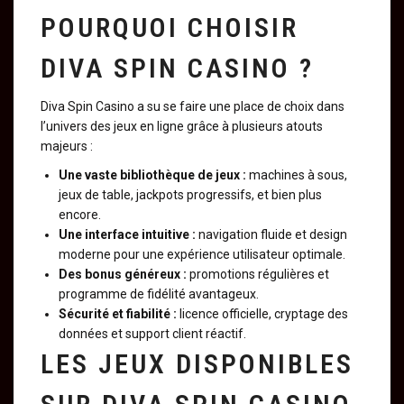
POURQUOI CHOISIR
DIVA SPIN CASINO ?
Diva Spin Casino a su se faire une place de choix dans
l’univers des jeux en ligne grâce à plusieurs atouts
majeurs :
Une vaste bibliothèque de jeux :
machines à sous,
jeux de table, jackpots progressifs, et bien plus
encore.
Une interface intuitive :
navigation fluide et design
moderne pour une expérience utilisateur optimale.
Des bonus généreux :
promotions régulières et
programme de fidélité avantageux.
Sécurité et fiabilité :
licence officielle, cryptage des
données et support client réactif.
LES JEUX DISPONIBLES