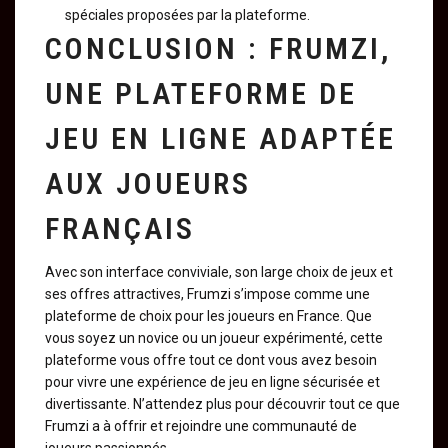
spéciales proposées par la plateforme.
CONCLUSION : FRUMZI,
UNE PLATEFORME DE
JEU EN LIGNE ADAPTÉE
AUX JOUEURS
FRANÇAIS
Avec son interface conviviale, son large choix de jeux et
ses offres attractives, Frumzi s’impose comme une
plateforme de choix pour les joueurs en France. Que
vous soyez un novice ou un joueur expérimenté, cette
plateforme vous offre tout ce dont vous avez besoin
pour vivre une expérience de jeu en ligne sécurisée et
divertissante. N’attendez plus pour découvrir tout ce que
Frumzi a à offrir et rejoindre une communauté de
joueurs passionnés.