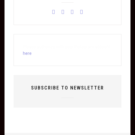
Please authorize with your Instagram account
here
SUBSCRIBE TO NEWSLETTER