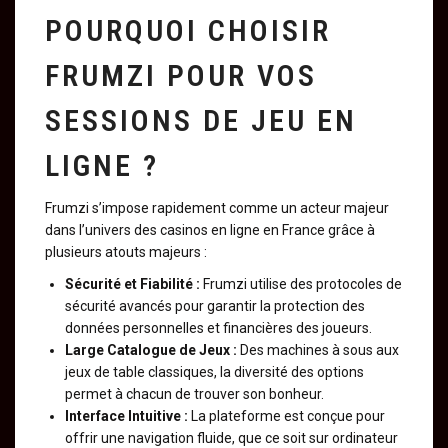
POURQUOI CHOISIR
FRUMZI POUR VOS
SESSIONS DE JEU EN
LIGNE ?
Frumzi s’impose rapidement comme un acteur majeur
dans l’univers des casinos en ligne en France grâce à
plusieurs atouts majeurs :
Sécurité et Fiabilité :
Frumzi utilise des protocoles de
sécurité avancés pour garantir la protection des
données personnelles et financières des joueurs.
Large Catalogue de Jeux :
Des machines à sous aux
jeux de table classiques, la diversité des options
permet à chacun de trouver son bonheur.
Interface Intuitive :
La plateforme est conçue pour
offrir une navigation fluide, que ce soit sur ordinateur