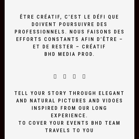
ÊTRE CRÉATIF, C’EST LE DÉFI QUE
DOIVENT POURSUIVRE DES
PROFESSIONNELS. NOUS FAISONS DES
EFFORTS CONSTANTS AFIN D’ÊTRE –
ET DE RESTER – CRÉATIF
BHD MEDIA PROD.
TELL YOUR STORY THROUGH ELEGANT
AND NATURAL PICTURES AND VIDOES
INSPIRED FROM OUR LONG
EXPERIENCE.
TO COVER YOUR EVENTS BHD TEAM
TRAVELS TO YOU