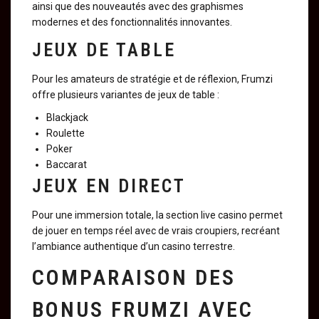
ainsi que des nouveautés avec des graphismes
modernes et des fonctionnalités innovantes.
JEUX DE TABLE
Pour les amateurs de stratégie et de réflexion, Frumzi
offre plusieurs variantes de jeux de table :
Blackjack
Roulette
Poker
Baccarat
JEUX EN DIRECT
Pour une immersion totale, la section live casino permet
de jouer en temps réel avec de vrais croupiers, recréant
l’ambiance authentique d’un casino terrestre.
COMPARAISON DES
BONUS FRUMZI AVEC