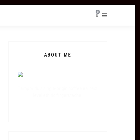
0
ABOUT ME
Tempor duis single-origin coffee ea next
level ethnic fingerstache.