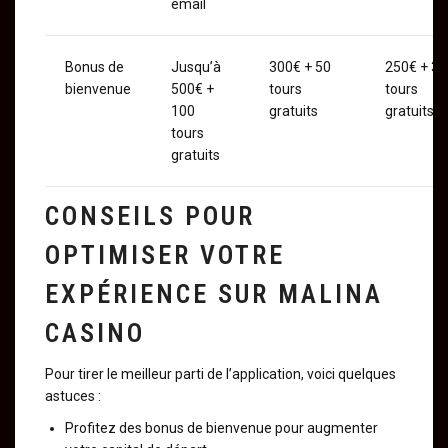
email
Bonus de
Jusqu’à
300€ + 50
250€ + 30
bienvenue
500€ +
tours
tours
100
gratuits
gratuits
tours
gratuits
CONSEILS POUR
OPTIMISER VOTRE
EXPÉRIENCE SUR MALINA
CASINO
Pour tirer le meilleur parti de l’application, voici quelques
astuces :
Profitez des bonus de bienvenue pour augmenter