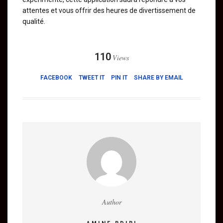
attentes et vous offrir des heures de divertissement de
qualité.
110
Views
FACEBOOK
TWEET IT
PIN IT
SHARE BY EMAIL
Author