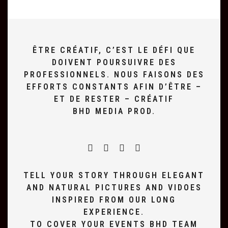
ÊTRE CRÉATIF, C’EST LE DÉFI QUE
DOIVENT POURSUIVRE DES
PROFESSIONNELS. NOUS FAISONS DES
EFFORTS CONSTANTS AFIN D’ÊTRE –
ET DE RESTER – CRÉATIF
BHD MEDIA PROD.
TELL YOUR STORY THROUGH ELEGANT
AND NATURAL PICTURES AND VIDOES
INSPIRED FROM OUR LONG
EXPERIENCE.
TO COVER YOUR EVENTS BHD TEAM