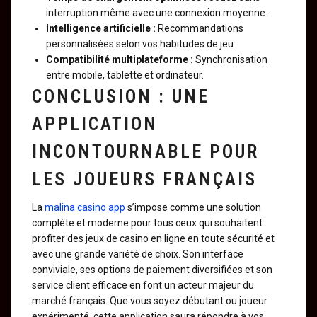
interruption même avec une connexion moyenne.
Intelligence artificielle :
Recommandations
personnalisées selon vos habitudes de jeu.
Compatibilité multiplateforme :
Synchronisation
entre mobile, tablette et ordinateur.
CONCLUSION : UNE
APPLICATION
INCONTOURNABLE POUR
LES JOUEURS FRANÇAIS
La
malina casino app
s’impose comme une solution
complète et moderne pour tous ceux qui souhaitent
profiter des jeux de casino en ligne en toute sécurité et
avec une grande variété de choix. Son interface
conviviale, ses options de paiement diversifiées et son
service client efficace en font un acteur majeur du
marché français. Que vous soyez débutant ou joueur
expérimenté, cette application saura répondre à vos