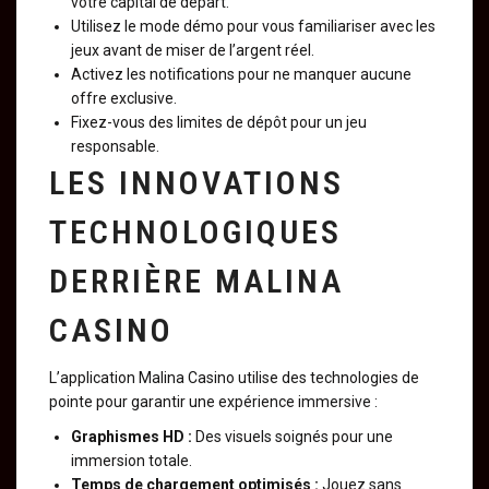
votre capital de départ.
Utilisez le mode démo pour vous familiariser avec les
jeux avant de miser de l’argent réel.
Activez les notifications pour ne manquer aucune
offre exclusive.
Fixez-vous des limites de dépôt pour un jeu
responsable.
LES INNOVATIONS
TECHNOLOGIQUES
DERRIÈRE MALINA
CASINO
L’application Malina Casino utilise des technologies de
pointe pour garantir une expérience immersive :
Graphismes HD :
Des visuels soignés pour une
immersion totale.
Temps de chargement optimisés :
Jouez sans