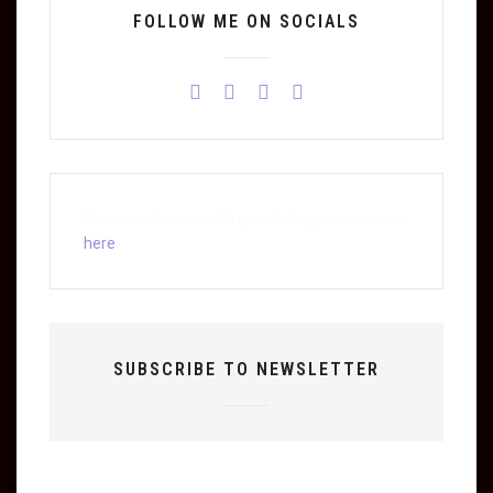
FOLLOW ME ON SOCIALS
Please authorize with your Instagram account
here
SUBSCRIBE TO NEWSLETTER