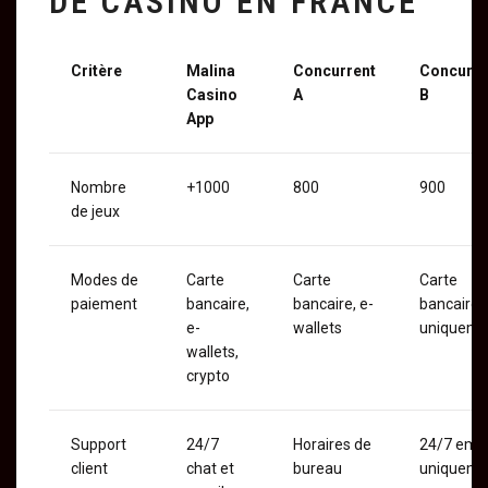
DE CASINO EN FRANCE
Critère
Malina
Concurrent
Concurre
Casino
A
B
App
Nombre
+1000
800
900
de jeux
Modes de
Carte
Carte
Carte
paiement
bancaire,
bancaire, e-
bancaire
e-
wallets
uniqueme
wallets,
crypto
Support
24/7
Horaires de
24/7 emai
client
chat et
bureau
uniqueme