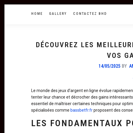
HOME
GALLERY
CONTACTEZ BHD
DÉCOUVREZ LES MEILLEUR
VOS GA
14/05/2025
BY
A
Le monde des jeux d’argent en ligne évolue rapidement
tenter leur chance et décrocher des gains intéressants
essentiel de maîtriser certaines techniques pour opti
spécialisées comme
bassbetfr.fr
proposent des conseil
LES FONDAMENTAUX P