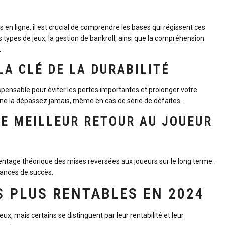
 en ligne, il est crucial de comprendre les bases qui régissent ces
 types de jeux, la gestion de bankroll, ainsi que la compréhension
.
LA CLÉ DE LA DURABILITÉ
spensable pour éviter les pertes importantes et prolonger votre
 ne la dépassez jamais, même en cas de série de défaites.
LE MEILLEUR RETOUR AU JOUEUR
centage théorique des mises reversées aux joueurs sur le long terme.
hances de succès.
S PLUS RENTABLES EN 2024
x, mais certains se distinguent par leur rentabilité et leur