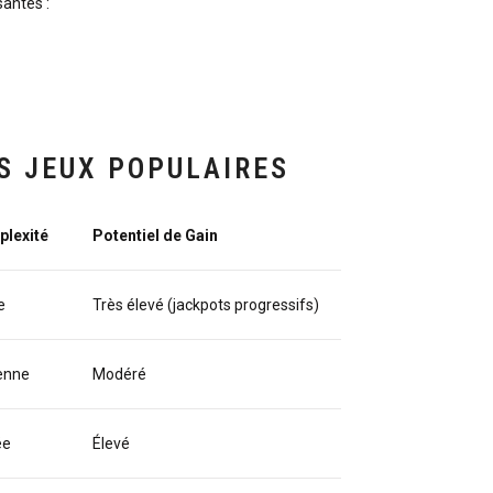
santes :
S JEUX POPULAIRES
lexité
Potentiel de Gain
e
Très élevé (jackpots progressifs)
enne
Modéré
ée
Élevé