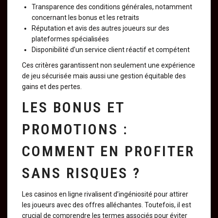
Transparence des conditions générales, notamment
concernant les bonus et les retraits
Réputation et avis des autres joueurs sur des
plateformes spécialisées
Disponibilité d’un service client réactif et compétent
Ces critères garantissent non seulement une expérience
de jeu sécurisée mais aussi une gestion équitable des
gains et des pertes.
LES BONUS ET
PROMOTIONS :
COMMENT EN PROFITER
SANS RISQUES ?
Les casinos en ligne rivalisent d’ingéniosité pour attirer
les joueurs avec des offres alléchantes. Toutefois, il est
crucial de comprendre les termes associés pour éviter