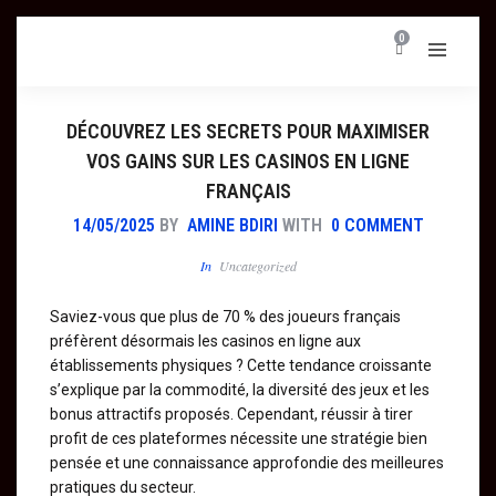
0
DÉCOUVREZ LES SECRETS POUR MAXIMISER
VOS GAINS SUR LES CASINOS EN LIGNE
FRANÇAIS
14/05/2025
BY
AMINE BDIRI
WITH
0 COMMENT
In
Uncategorized
Saviez-vous que plus de 70 % des joueurs français
préfèrent désormais les casinos en ligne aux
établissements physiques ? Cette tendance croissante
s’explique par la commodité, la diversité des jeux et les
bonus attractifs proposés. Cependant, réussir à tirer
profit de ces plateformes nécessite une stratégie bien
pensée et une connaissance approfondie des meilleures
pratiques du secteur.