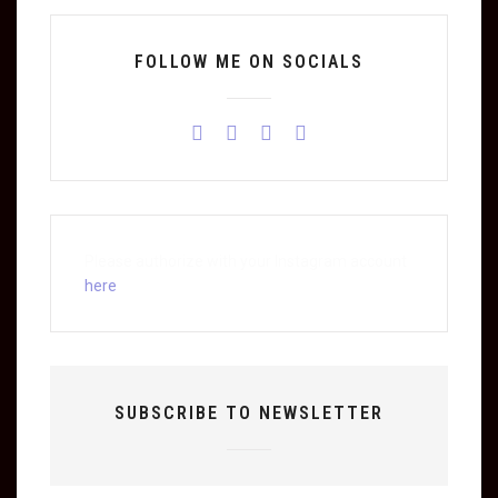
FOLLOW ME ON SOCIALS
Please authorize with your Instagram account
here
SUBSCRIBE TO NEWSLETTER