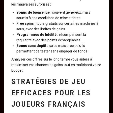
les mauvaises surprises :
Bonus de bienvenue :
souvent généreux, mais
soumis à des conditions de mise strictes
Free spins :
tours gratuits sur certaines machines à
sous, avec des limites de gains
Programmes de fidélité :
récompensent la
régularité avec des points échangeables
Bonus sans dépôt :
rares mais précieux, ils
permettent de tester sans engager de fonds
Analyser ces offres sur le long terme vous aidera à
maximiser vos chances de gains tout en maîtrisant votre
budget.
STRATÉGIES DE JEU
EFFICACES POUR LES
JOUEURS FRANÇAIS