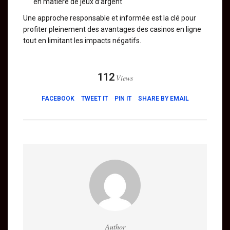
en matière de jeux d’argent
Une approche responsable et informée est la clé pour
profiter pleinement des avantages des casinos en ligne
tout en limitant les impacts négatifs.
112
Views
FACEBOOK
TWEET IT
PIN IT
SHARE BY EMAIL
Author