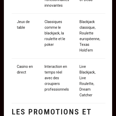
innovantes
Jeux de
Classiques
Blackjack
table
comme le
classique,
blackjack, la
Roulette
roulette et le
européenne,
poker
Texas
Hold’em
Casino en
Interaction en
Live
direct
temps réel
Blackjack,
avec des
Live
croupiers
Roulette,
professionnels
Dream
Catcher
LES PROMOTIONS ET