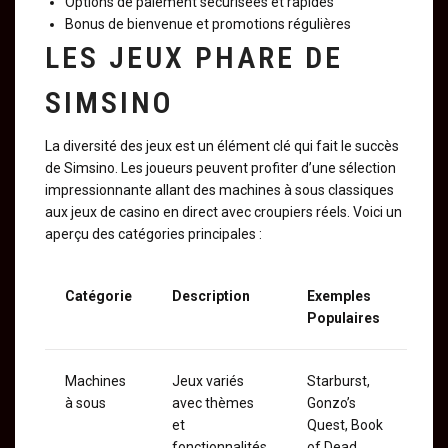
Options de paiement sécurisées et rapides
Bonus de bienvenue et promotions régulières
LES JEUX PHARE DE
SIMSINO
La diversité des jeux est un élément clé qui fait le succès
de Simsino. Les joueurs peuvent profiter d’une sélection
impressionnante allant des machines à sous classiques
aux jeux de casino en direct avec croupiers réels. Voici un
aperçu des catégories principales :
Catégorie
Description
Exemples
Populaires
Machines
Jeux variés
Starburst,
à sous
avec thèmes
Gonzo’s
et
Quest, Book
fonctionnalités
of Dead