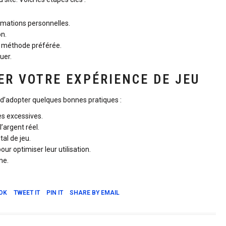
ormations personnelles.
on.
e méthode préférée.
uer.
ER VOTRE EXPÉRIENCE DE JEU
é d’adopter quelques bonnes pratiques :
es excessives.
’argent réel.
al de jeu.
r optimiser leur utilisation.
me.
OK
TWEET IT
PIN IT
SHARE BY EMAIL