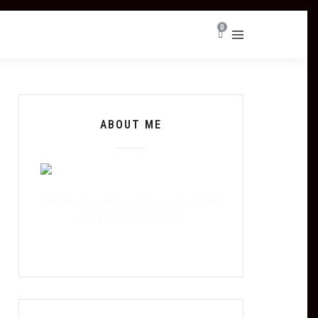
0
ABOUT ME
Tempor duis single-origin coffee ea next
level ethnic fingerstache.