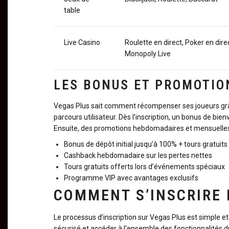
table
Live Casino
Roulette en direct, Poker en direc
Monopoly Live
LES BONUS ET PROMOTIO
Vegas Plus sait comment récompenser ses joueurs g
parcours utilisateur. Dès l’inscription, un bonus de b
Ensuite, des promotions hebdomadaires et mensuelles 
Bonus de dépôt initial jusqu’à 100% + tours gratuits
Cashback hebdomadaire sur les pertes nettes
Tours gratuits offerts lors d’événements spéciaux
Programme VIP avec avantages exclusifs
COMMENT S’INSCRIRE 
Le processus d’inscription sur Vegas Plus est simple 
sécurisé et accéder à l’ensemble des fonctionnalités du 