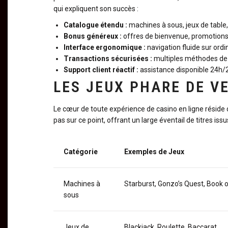
qui expliquent son succès :
Catalogue étendu :
machines à sous, jeux de table, 
Bonus généreux :
offres de bienvenue, promotions 
Interface ergonomique :
navigation fluide sur ordi
Transactions sécurisées :
multiples méthodes de 
Support client réactif :
assistance disponible 24h/24
LES JEUX PHARE DE V
Le cœur de toute expérience de casino en ligne réside d
pas sur ce point, offrant un large éventail de titres is
Catégorie
Exemples de Jeux
Machines à
Starburst, Gonzo’s Quest, Book 
sous
Jeux de
Blackjack, Roulette, Baccarat