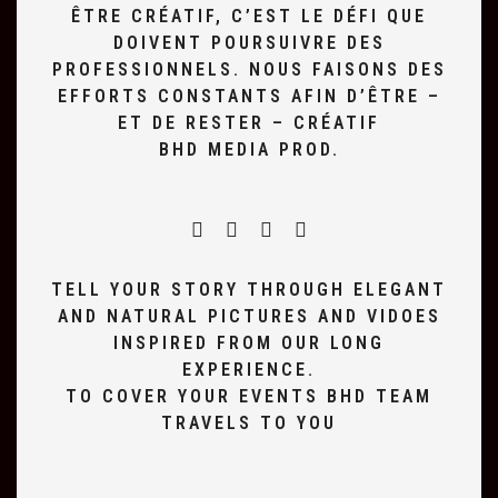
ÊTRE CRÉATIF, C’EST LE DÉFI QUE
DOIVENT POURSUIVRE DES
PROFESSIONNELS. NOUS FAISONS DES
EFFORTS CONSTANTS AFIN D’ÊTRE –
ET DE RESTER – CRÉATIF
BHD MEDIA PROD.
TELL YOUR STORY THROUGH ELEGANT
AND NATURAL PICTURES AND VIDOES
INSPIRED FROM OUR LONG
EXPERIENCE.
TO COVER YOUR EVENTS BHD TEAM
TRAVELS TO YOU