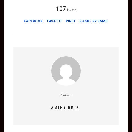
107
Views
FACEBOOK
TWEET IT
PIN IT
SHARE BY EMAIL
Author
AMINE BDIRI