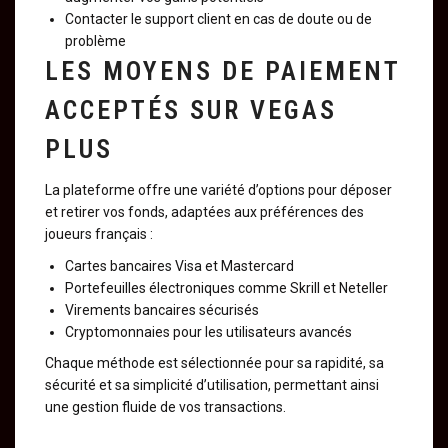
Contacter le support client en cas de doute ou de
problème
LES MOYENS DE PAIEMENT
ACCEPTÉS SUR VEGAS
PLUS
La plateforme offre une variété d’options pour déposer
et retirer vos fonds, adaptées aux préférences des
joueurs français :
Cartes bancaires Visa et Mastercard
Portefeuilles électroniques comme Skrill et Neteller
Virements bancaires sécurisés
Cryptomonnaies pour les utilisateurs avancés
Chaque méthode est sélectionnée pour sa rapidité, sa
sécurité et sa simplicité d’utilisation, permettant ainsi
une gestion fluide de vos transactions.