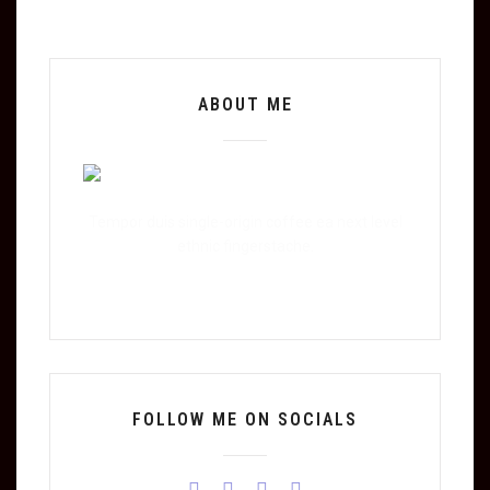
ABOUT ME
Tempor duis single-origin coffee ea next level
ethnic fingerstache.
FOLLOW ME ON SOCIALS