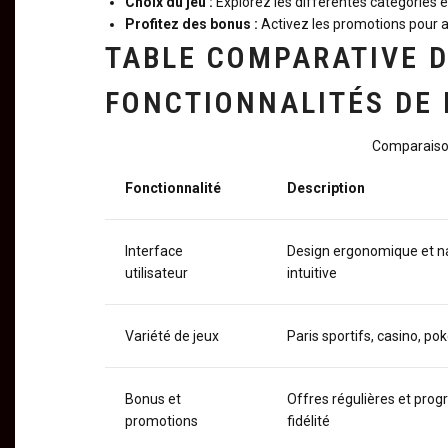
Choix du jeu :
Explorez les différentes catégories et
Profitez des bonus :
Activez les promotions pour a
TABLE COMPARATIVE D
FONCTIONNALITÉS DE 
Comparaison
Fonctionnalité
Description
Interface
Design ergonomique et n
utilisateur
intuitive
Variété de jeux
Paris sportifs, casino, pok
Bonus et
Offres régulières et pr
promotions
fidélité