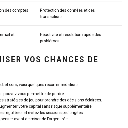
tion des comptes
Protection des données et des
transactions
 email et
Réactivité et résolution rapide des
problèmes
MISER VOS CHANCES DE
 fr-cbet.com, voici quelques recommandations :
us pouvez vous permettre de perdre.
les stratégies de jeu pour prendre des décisions éclairées.
augmenter votre capital sans risque supplémentaire.
 régulières et évitez les sessions prolongées.
enser avant de miser de l’argent réel.