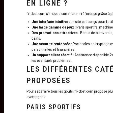
EN LIGNE ?
fr-cbet.com s’impose comme une référence grâce à plu
Une interface intuitive :
Le site est conçu pour faci
Une large gamme de jeux :
Paris sportifs, machines
Des promotions attractives :
Bonus de bienvenue, 
gains.
Une sécurité renforcée :
Protocoles de cryptage a
personnelles et financières.
Un support client réactif :
Assistance disponible 2
les éventuels problèmes.
LES DIFFÉRENTES CAT
PROPOSÉES
Pour satisfaire tous les goûts, fr-cbet.com propose plu
avantages :
PARIS SPORTIFS