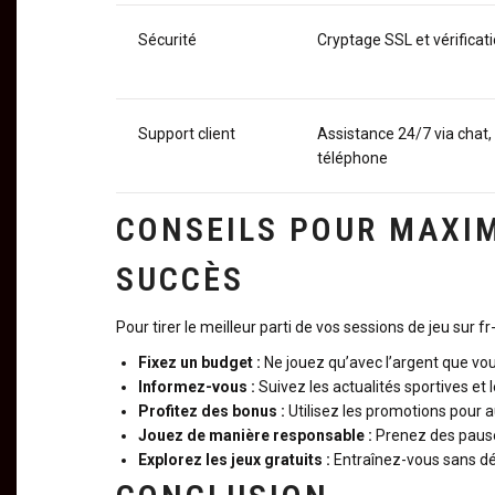
Sécurité
Cryptage SSL et vérifica
Support client
Assistance 24/7 via chat,
téléphone
CONSEILS POUR MAXI
SUCCÈS
Pour tirer le meilleur parti de vos sessions de jeu sur
Fixez un budget :
Ne jouez qu’avec l’argent que vo
Informez-vous :
Suivez les actualités sportives et 
Profitez des bonus :
Utilisez les promotions pour 
Jouez de manière responsable :
Prenez des pauses
Explorez les jeux gratuits :
Entraînez-vous sans dép