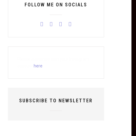
FOLLOW ME ON SOCIALS
Please authorize with your Instagram
account
here
SUBSCRIBE TO NEWSLETTER