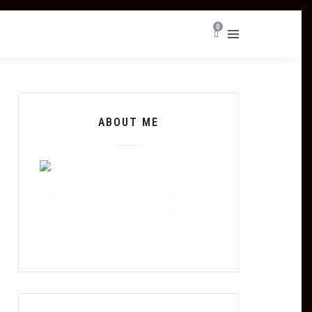
0
ABOUT ME
Tempor duis single-origin coffee ea next
level ethnic fingerstache.