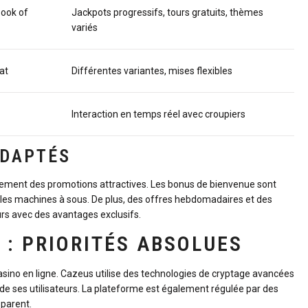
Book of
Jackpots progressifs, tours gratuits, thèmes
variés
at
Différentes variantes, mises flexibles
Interaction en temps réel avec croupiers
ADAPTÉS
ièrement des promotions attractives. Les bonus de bienvenue sont
les machines à sous. De plus, des offres hebdomadaires et des
rs avec des avantages exclusifs.
É : PRIORITÉS ABSOLUES
 casino en ligne. Cazeus utilise des technologies de cryptage avancées
de ses utilisateurs. La plateforme est également régulée par des
sparent.