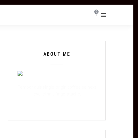
0
ABOUT ME
Tempor duis single-origin coffee ea next
level ethnic fingerstache.