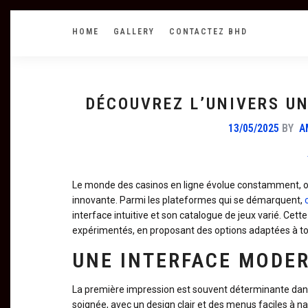
HOME
GALLERY
CONTACTEZ BHD
DÉCOUVREZ L’UNIVERS UN
13/05/2025
BY
A
Le monde des casinos en ligne évolue constamment, of
innovante. Parmi les plateformes qui se démarquent,
interface intuitive et son catalogue de jeux varié. Cet
expérimentés, en proposant des options adaptées à tous
UNE INTERFACE MODE
La première impression est souvent déterminante dans
soignée, avec un design clair et des menus faciles à na