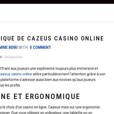
IQUE DE CAZEUS CASINO ONLINE
MINE BDIRI
WITH
0 COMMENT
In
Uncategorized
frant aux joueurs une expérience toujours plus immersive et
cazeus casino online
attire particulièrement l’attention grâce à son
te plateforme s’adresse aussi bien aux novices qu’aux joueurs
 les profils.
RNE ET ERGONOMIQUE
 le choix d’un casino en ligne. Cazeus mise sur une ergonomie
viguer. Que vous utilisiez un ordinateur, une tablette ou un