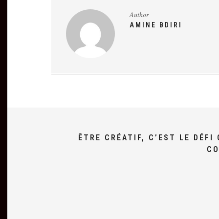
Author
AMINE BDIRI
ÊTRE CRÉATIF, C’EST LE DÉF
CO