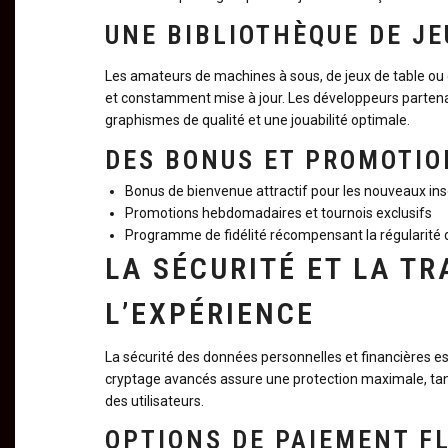
UNE BIBLIOTHÈQUE DE JE
Les amateurs de machines à sous, de jeux de table ou d
et constamment mise à jour. Les développeurs partenai
graphismes de qualité et une jouabilité optimale.
DES BONUS ET PROMOTI
Bonus de bienvenue attractif pour les nouveaux ins
Promotions hebdomadaires et tournois exclusifs
Programme de fidélité récompensant la régularité 
LA SÉCURITÉ ET LA T
L’EXPÉRIENCE
La sécurité des données personnelles et financières est 
cryptage avancés assure une protection maximale, tand
des utilisateurs.
OPTIONS DE PAIEMENT F