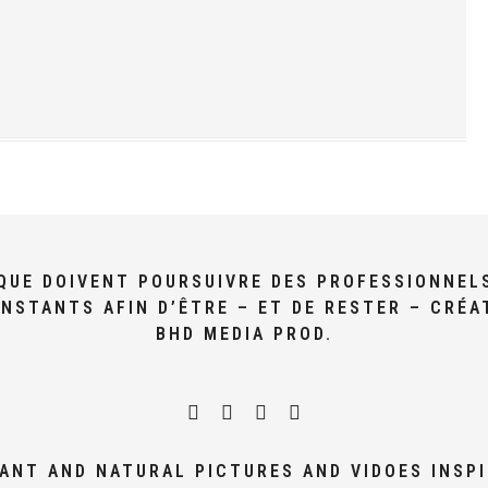
I QUE DOIVENT POURSUIVRE DES PROFESSIONNEL
NSTANTS AFIN D’ÊTRE – ET DE RESTER – CRÉA
BHD MEDIA PROD.
ANT AND NATURAL PICTURES AND VIDOES INSPI