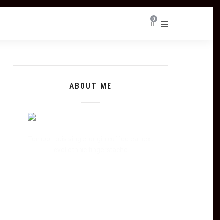
0
ABOUT ME
Tempor duis single-origin coffee ea next
level ethnic fingerstache.