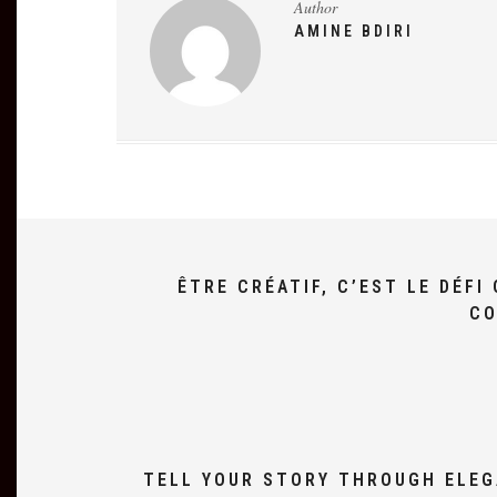
Author
AMINE BDIRI
ÊTRE CRÉATIF, C’EST LE DÉF
CO
TELL YOUR STORY THROUGH ELEG