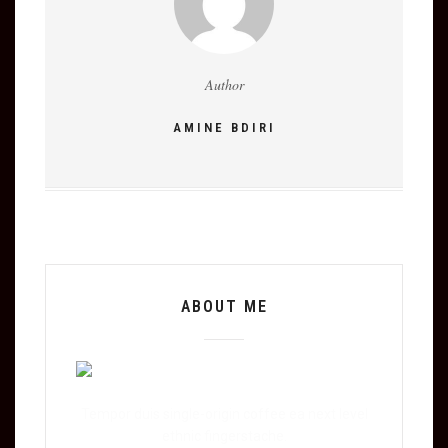
Author
AMINE BDIRI
ABOUT ME
Tempor duis single-origin coffee ea next level
ethnic fingerstache.