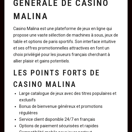
GÉNÉRALE DE CASINO
MALINA
Casino Malina est une plateforme de jeux en ligne qui
propose une vaste sélection de machines à sous, jeux de
table et options de paris sportifs. Son interface intuitive
et ses offres promotionnelles attractives en font un
choix privilégié pour les joueurs français cherchant à
allier plaisir et gains potentiels.
LES POINTS FORTS DE
CASINO MALINA
Large catalogue de jeux avec des titres populaires et
exclusifs
Bonus de bienvenue généreux et promotions
régulières
Service client disponible 24/7 en français
Options de paiement sécurisées et rapides