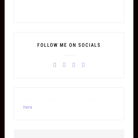
FOLLOW ME ON SOCIALS
Please authorize with your Instagram account
here