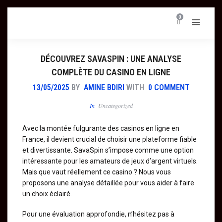
0
DÉCOUVREZ SAVASPIN : UNE ANALYSE
COMPLÈTE DU CASINO EN LIGNE
13/05/2025
BY
AMINE BDIRI
WITH
0 COMMENT
In
Uncategorized
Avec la montée fulgurante des casinos en ligne en
France, il devient crucial de choisir une plateforme fiable
et divertissante. SavaSpin s’impose comme une option
intéressante pour les amateurs de jeux d’argent virtuels.
Mais que vaut réellement ce casino ? Nous vous
proposons une analyse détaillée pour vous aider à faire
un choix éclairé.
Pour une évaluation approfondie, n’hésitez pas à