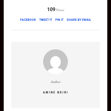
109
Views
FACEBOOK
TWEET IT
PIN IT
SHARE BY EMAIL
Author
AMINE BDIRI