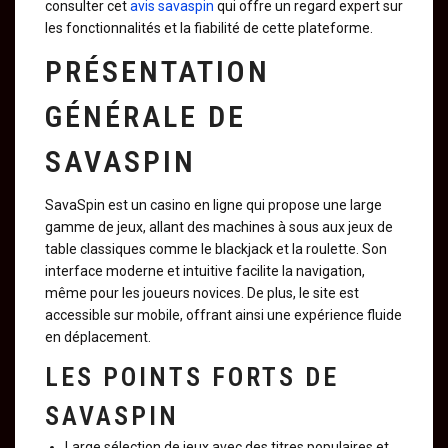
consulter cet
avis savaspin
qui offre un regard expert sur
les fonctionnalités et la fiabilité de cette plateforme.
PRÉSENTATION
GÉNÉRALE DE
SAVASPIN
SavaSpin est un casino en ligne qui propose une large
gamme de jeux, allant des machines à sous aux jeux de
table classiques comme le blackjack et la roulette. Son
interface moderne et intuitive facilite la navigation,
même pour les joueurs novices. De plus, le site est
accessible sur mobile, offrant ainsi une expérience fluide
en déplacement.
LES POINTS FORTS DE
SAVASPIN
Large sélection de jeux avec des titres populaires et